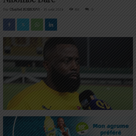
Par
Charbel SOSSOUVI
-
19 août 2024
161
0