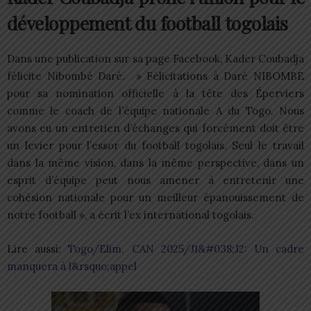
développement du football togolais
Dans une publication sur sa page Facebook, Kader Coubadja
félicite Nibombé Daré. » Félicitations à Daré NIBOMBE
pour sa nomination officielle à la tête des Éperviers
comme le coach de l’équipe nationale A du Togo. Nous
avons eu un entretien d’échanges qui forcément doit être
un levier pour l’essor du football togolais. Seul le travail
dans la même vision, dans la même perspective, dans un
esprit d’équipe peut nous amener à entretenir une
cohésion nationale pour un meilleur épanouissement de
notre football », a écrit l’ex international togolais.
Lire aussi:
Togo/Elim. CAN 2025/J1&#038;J2: Un cadre
manquera à l&rsquo;appel