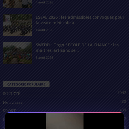
4 août 2026
ESSAL 2026 : les admissibles convoqués pour
la visite médicale à...
4 août 2026
SWEDD+ Togo / ECOLE DE LA CHANCE : les
maitres-artisans se...
3 août 2026
CATÉGORIE POPULAIRE
1042
SOCIÉTÉ
480
Non classé
439
SPORT
212
POLITIQUE
93
SANTÉ