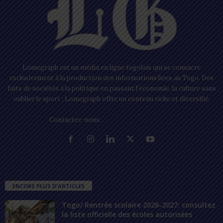
Lomegraph est un média en ligne togolais qui se consacre
exclusivement à la production des informations liées au Togo. Des
faits de sociétés à la politique en passant l’économie, la culture sans
oublier le sport ; Lomegraph offre un contenu riche et diversifié.
Contactez-nous:
contact@lomegraph.tg
ENCORE PLUS D'ARTICLES
Togo/ Rentrée scolaire 2026-2027: consultez
la liste officielle des écoles autorisées