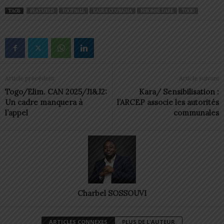
TAGS
FEATURED
FOOTBALL
KADER COUBADJA
NIBOMBÉ DARE
TOGO
Article précédent
Article suivant
Togo/Elim. CAN 2025/J1&J2:
Kara/ Sensibilisation :
Un cadre manquera à
l’ARCEP associe les autorités
l’appel
communales
Charbel SOSSOUVI
ARTICLES CONNEXES
PLUS DE L'AUTEUR