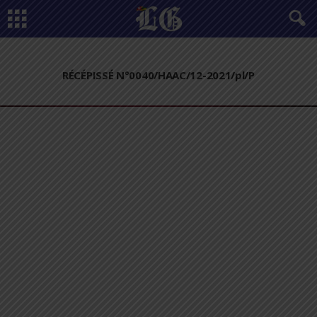
RÉCÉPISSÉ N°0040/HAAC/12-2021/pl/P