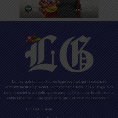
Lomegraph est un média en ligne togolais qui se consacre
exclusivement à la production des informations liées au Togo. Des
faits de sociétés à la politique en passant l’économie, la culture sans
oublier le sport ; Lomegraph offre un contenu riche et diversifié.
Contactez-nous:
contact@lomegraph.tg