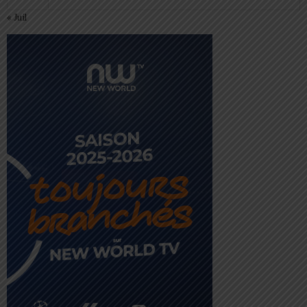
« Juil