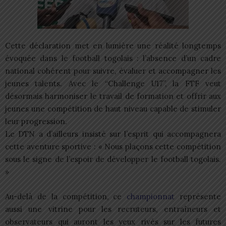
Cette déclaration met en lumière une réalité longtemps
évoquée dans le football togolais : l’absence d’un cadre
national cohérent pour suivre, évaluer et accompagner les
jeunes talents. Avec le “Challenge U17”, la FTF veut
désormais harmoniser le travail de formation et offrir aux
jeunes une compétition de haut niveau capable de stimuler
leur progression.
Le DTN a d’ailleurs insisté sur l’esprit qui accompagnera
cette aventure sportive : « Nous plaçons cette compétition
sous le signe de l’espoir de développer le football togolais.
»
Au-delà de la compétition, ce
championnat
représente
aussi une vitrine pour les recruteurs, entraîneurs et
observateurs qui auront les yeux rivés sur les futures