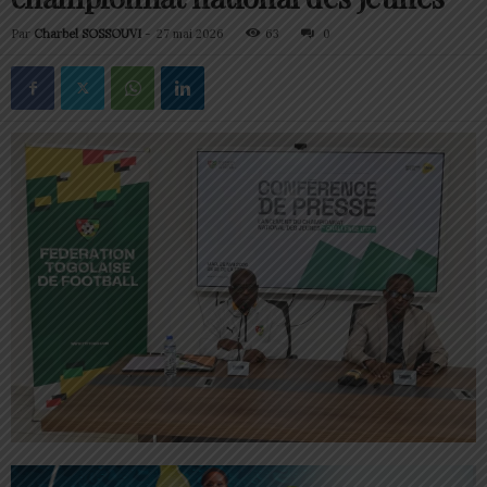
Par
Charbel SOSSOUVI
-
27 mai 2026
63
0