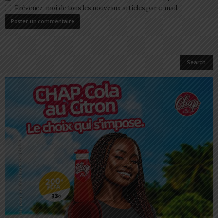
Prévenez-moi de tous les nouveaux articles par e-mail.