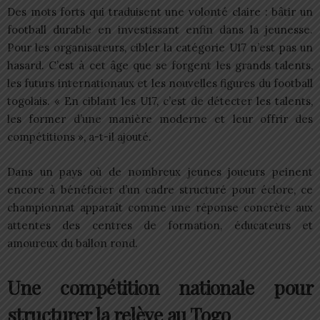
Des mots forts qui traduisent une volonté claire : bâtir un
football durable en investissant enfin dans la jeunesse.
Pour les organisateurs, cibler la catégorie U17 n’est pas un
hasard. C’est à cet âge que se forgent les grands talents,
les futurs internationaux et les nouvelles figures du football
togolais. « En ciblant les U17, c’est de détecter les talents,
les former d’une manière moderne et leur offrir des
compétitions », a-t-il ajouté.
Dans un pays où de nombreux jeunes joueurs peinent
encore à bénéficier d’un cadre structuré pour éclore, ce
championnat apparaît comme une réponse concrète aux
attentes des centres de formation, éducateurs et
amoureux du ballon rond.
Une compétition nationale pour
structurer la relève au Togo