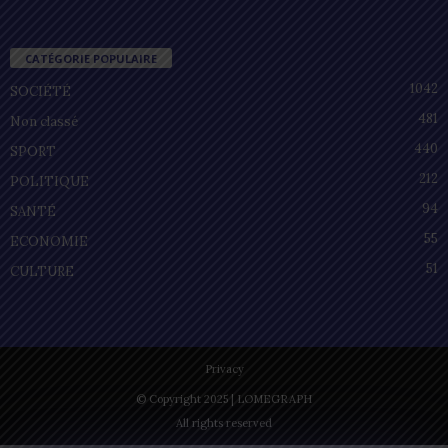
CATÉGORIE POPULAIRE
1042
SOCIÉTÉ
481
Non classé
440
SPORT
212
POLITIQUE
94
SANTÉ
55
ECONOMIE
51
CULTURE
Privacy
© Copyright 2025 | LOMEGRAPH
All rights reserved