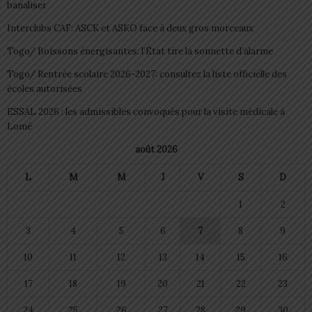
banaliser
Interclubs CAF: ASCK et ASKO face à deux gros morceaux
Togo/ Boissons énergisantes: l’État tire la sonnette d’alarme
Togo/ Rentrée scolaire 2026-2027: consultez la liste officielle des
écoles autorisées
ESSAL 2026 : les admissibles convoqués pour la visite médicale à
Lomé
août 2026
L
M
M
J
V
S
D
1
2
3
4
5
6
7
8
9
10
11
12
13
14
15
16
17
18
19
20
21
22
23
24
25
26
27
28
29
30