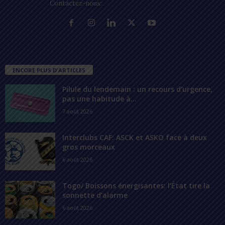
Contactez-nous:
contact@lomegraph.tg
ENCORE PLUS D'ARTICLES
Pilule du lendemain : un recours d’urgence,
pas une habitude à...
7 août 2026
Interclubs CAF: ASCK et ASKO face à deux
gros morceaux
6 août 2026
Togo/ Boissons énergisantes: l’État tire la
sonnette d’alarme
6 août 2026