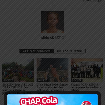
académique
Alida AKAKPO
ARTICLES CONNEXES
PLUS DE L'AUTEUR
SOCIÉTÉ
SOCIÉTÉ
SOCIÉTÉ
SWEDD+ Togo / ECOLE
Glory Night 2026: Sonnie
Vogan : AGRI-ESPOIR
DE LA CHANCE : les
Badu fait chanter des
récompense les meilleurs
maitres-artisans se
milliers de personnes à
talents
préparent à transmettre
Lomé