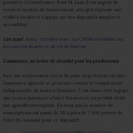
première à transformer. Pour M. Lam, il est urgent de
revoir le modèle de financement, afin qu’il réponde aux
réalités locales et s’appuie sur des dispositifs simples et
accessibles.
Lire aussi
:
Kara/ Octobre rose : La CNDH sensibilise sur
les cancers du sein et du col de l’utérus
L’assurance, un levier de sécurité pour les producteurs
Face aux sécheresses, excès de pluie ou pertes de récolte,
l’assurance agricole se présente comme le complément
indispensable du soutien financier. C’est dans cette logique
que Lorica Assurance a lancé Farmcover, un produit dédié
aux agriculteurs togolais. En trois ans, le nombre de
souscripteurs est passé de 311 à près de 7 000, preuve de
l’intérêt croissant pour ce dispositif.