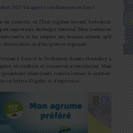
kar 2025: Un appel à candidatures est lancé
 un contexte où l’État togolais investit fortement
 part importante du budget national. Elles traduisent
universités et les adapter aux besoins actuels, qu’il
, d’innovation ou d’intégration régionale.
rénam à Kara et le Professeur Kossivi Hounakey à
itre où tradition et renouveau s’entrelacent. Mais
 présidente d’université restera comme le symbole
nir en lettres d’égalité et d’espérance.