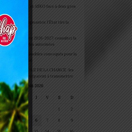
clubs CAF: ASCK et ASKO face à deux gros
eaux
 Boissons énergisantes: l’État tire la
tte d’alarme
 Rentrée scolaire 2026-2027: consultez la
 officielle des écoles autorisées
 2026 : les admissibles convoqués pour la
e médicale à Lomé
D+ Togo / ECOLE DE LA CHANCE : les
es-artisans se préparent à transmettre
août 2026
M
M
J
V
S
D
1
2
4
5
6
7
8
9
11
12
13
14
15
16