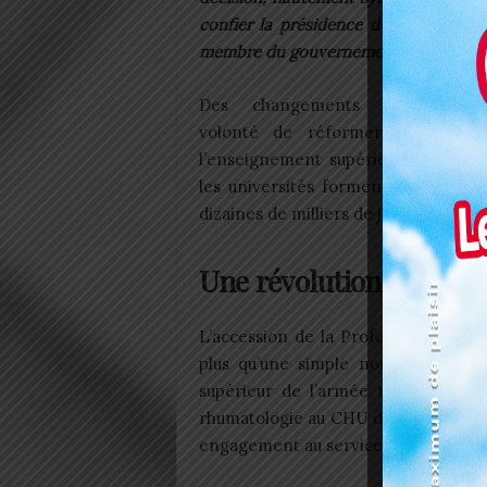
confier la présidence de l’Universit
membre du gouvernement.
Des changements témoignent
volonté de réformer et de dyn
l’enseignement supérieur dans un 
les universités forment chaque an
dizaines de milliers de jeunes.
Une révolution à la tête
L’accession de la Professeure Houzo
plus qu’une simple nomination admi
supérieur de l’armée togolaise, el
rhumatologie au CHU de Kara. Sa carr
engagement au service public et pass