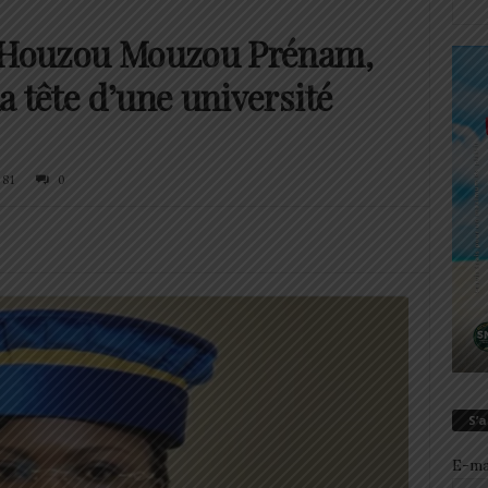
e Houzou Mouzou Prénam,
 tête d’une université
81
0
S’
E-ma