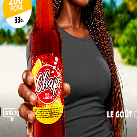
En devenant la première femme à diriger
une université publique au Togo, elle
17
incarne un modèle de réussite pour les
24
jeunes filles du pays. Son ambition est claire
: donner une nouvelle dimension à
31
l’Université de Kara. Elle entend renforcer
« Juil
la
recherche
scientifique, multiplier les
collaborations avec d’autres institutions
dre l’université plus attractive pour les étudiants de
s’inscrit dans une dynamique d’ouverture et de
 de direction académique restent largement dominés
ofesseure Houzou brise donc un plafond de verre et
ière de représentation féminine. Au-delà de son
uit la capacité du Togo à s’aligner sur les standards
ance universitaire et d’inclusion.