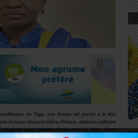
e académique du Togo, une femme est portée à la tête
seure Houzou Mouzou Grâce Prénam, médecin militaire
é désignée pour présider l’Université de Kara. Cette
Art
rvient alors que le gouvernement vient également de