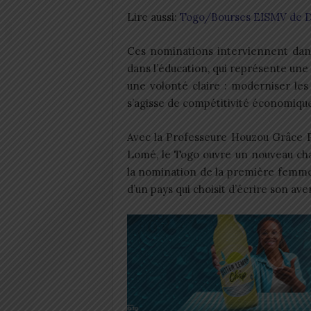
Lire aussi:
Togo/Bourses EISMV de Da
Ces nominations interviennent dans
dans l’éducation, qui représente une
une volonté claire : moderniser les 
s’agisse de compétitivité économique
Avec la Professeure Houzou Grâce P
Lomé, le Togo ouvre un nouveau chap
la nomination de la première femme
d’un pays qui choisit d’écrire son ave