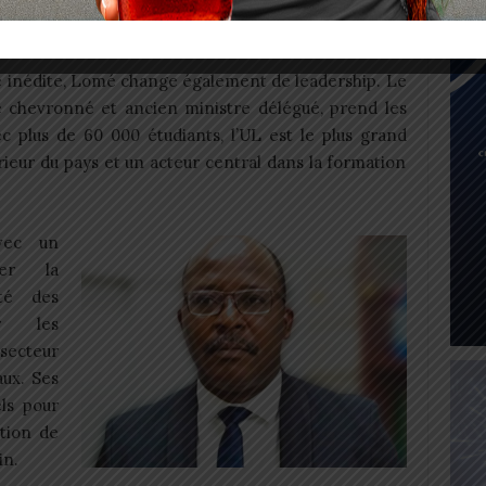
 la première université du Togo
 inédite, Lomé change également de leadership. Le
te chevronné et ancien ministre délégué, prend les
c plus de 60 000 étudiants, l’UL est le plus grand
eur du pays et un acteur central dans la formation
vec un
rer la
ité des
er les
secteur
aux. Ses
ls pour
tion de
in.