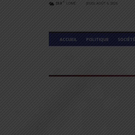
C
LOMÉ
JEUDI, AOÛT 6, 2026
25.8
L
ACCUEIL
POLITIQUE
SOCIÉT
O
M
E
G
R
A
P
H