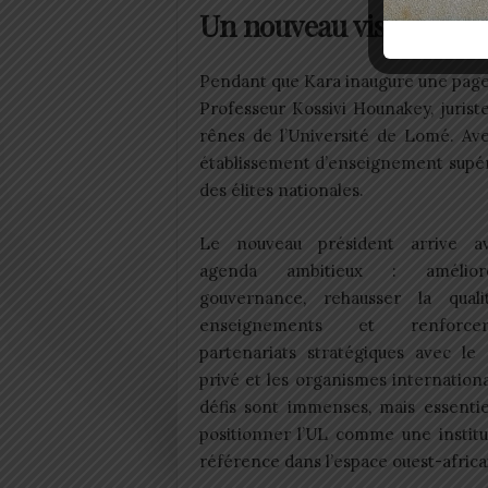
Un nouveau visage pour
Pendant que Kara inaugure une page
Professeur Kossivi Hounakey, juris
rênes de l’Université de Lomé. Ave
établissement d’enseignement supéri
des élites nationales.
Le nouveau président arrive a
agenda ambitieux : amélio
gouvernance, rehausser la qual
enseignements et renforc
partenariats stratégiques avec le 
privé et les organismes internation
défis sont immenses, mais essentie
positionner l’UL comme une institu
référence dans l’espace ouest-africa