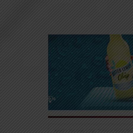
Accueil
Non classé
Togo : Professeure Houzou Mouz