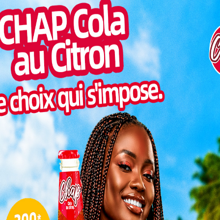
é de Lomé au Professeur Kossivi Hounakey, juriste et
Inter
morc
Togo/
 d’une
sonne
amiser
Togo/
pays où
liste
née des
ESSAL
visit
SWED
 de l’Université de Kara
maitr
u à la présidence de l’Université de Kara est bien
L
nistrative : c’est une percée historique. Officier
le dirige depuis plus d’une décennie le service de
ière illustre l’alliance rare entre rigueur médicale,
ion pour la transmission du savoir.
3
10