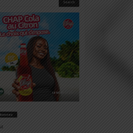
abonnez
il