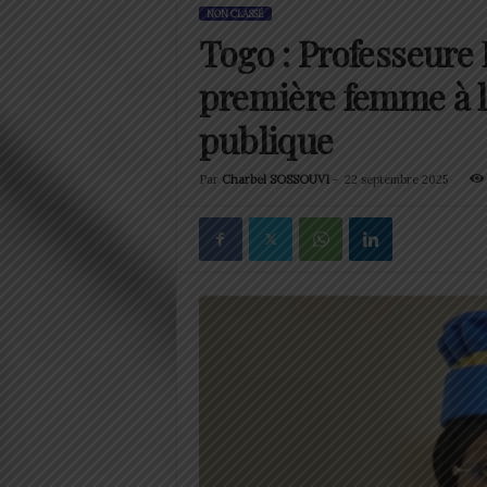
NON CLASSÉ
Togo : Professeur
première femme à la
publique
Par
Charbel SOSSOUVI
-
22 septembre 2025