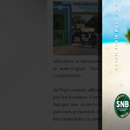
africaines et internationales, et ren
la sous-région. Une vision qui 
compétitivité.
Au Togo comme ailleurs, les postes
par les hommes. L’arrivée de la Pr
marque une avancée majeure en mat
parcours personnel, cette étape trad
internationaux en matière de gouvern