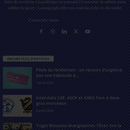
faits de sociétés à la politique en passant l’économie, la culture sans
oublier le sport ; Lomegraph offre un contenu riche et diversifié.
Contactez-nous:
contact@lomegraph.tg
ENCORE PLUS D'ARTICLES
Pilule du lendemain : un recours d’urgence,
pas une habitude à...
7 août 2026
Interclubs CAF: ASCK et ASKO face à deux
gros morceaux
6 août 2026
Togo/ Boissons énergisantes: l’État tire la