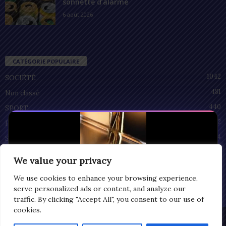
sonnette d’alarme
6 août 2026
CATÉGORIE POPULAIRE
1042
SOCIÉTÉ
481
Non classé
440
SPORT
212
POLITIQUE
94
SANTÉ
55
ECONOMIE
We value your privacy
51
CULTURE
We use cookies to enhance your browsing experience,
serve personalized ads or content, and analyze our
traffic. By clicking "Accept All", you consent to our use of
cookies.
Privacy