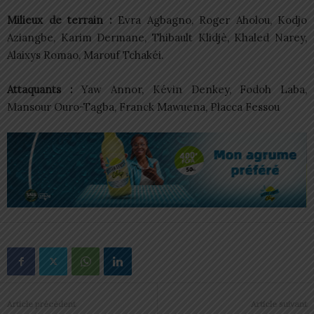
Milieux de terrain :
Evra Agbagno, Roger Aholou, Kodjo
Aziangbe, Karim Dermane, Thibault Klidjè, Khaled Narey,
Alaixys Romao, Marouf Tchakéi.
Attaquants :
Yaw Annor, Kévin Denkey, Fodoh Laba,
Mansour Ouro-Tagba, Franck Mawuena, Placca Fessou
Article précédent
Article suivant