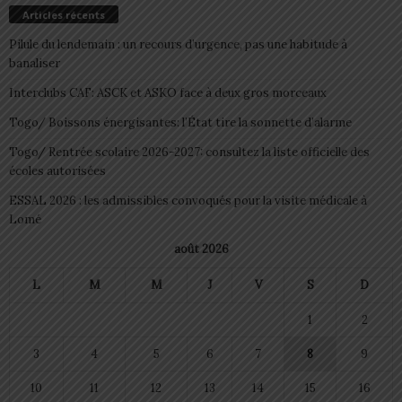
Articles récents
Pilule du lendemain : un recours d’urgence, pas une habitude à
banaliser
Interclubs CAF: ASCK et ASKO face à deux gros morceaux
Togo/ Boissons énergisantes: l’État tire la sonnette d’alarme
Togo/ Rentrée scolaire 2026-2027: consultez la liste officielle des
écoles autorisées
ESSAL 2026 : les admissibles convoqués pour la visite médicale à
Lomé
août 2026
L
M
M
J
V
S
D
1
2
3
4
5
6
7
8
9
10
11
12
13
14
15
16