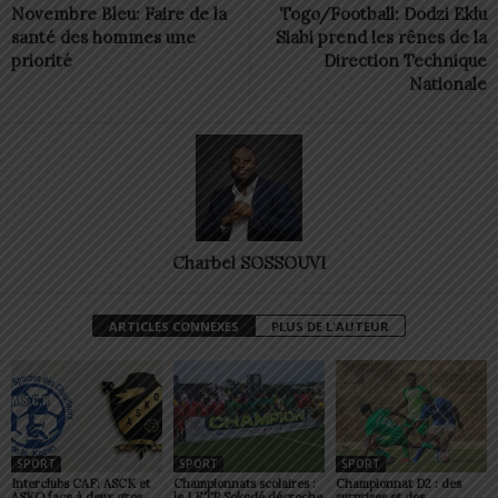
Novembre Bleu: Faire de la
Togo/Football: Dodzi Eklu
santé des hommes une
Siabi prend les rênes de la
priorité
Direction Technique
Nationale
Charbel SOSSOUVI
ARTICLES CONNEXES
PLUS DE L'AUTEUR
SPORT
SPORT
SPORT
Interclubs CAF: ASCK et
Championnats scolaires :
Championnat D2 : des
ASKO face à deux gros
le LETP Sokodé décroche
surprises et des