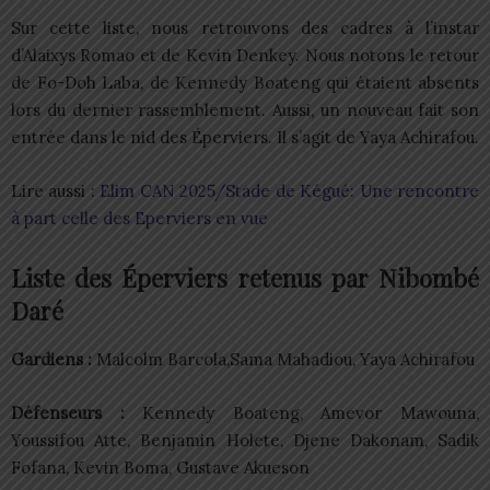
Sur cette liste, nous retrouvons des cadres à l’instar
d’Alaixys Romao et de Kevin Denkey. Nous notons le retour
de Fo-Doh Laba, de Kennedy Boateng qui étaient absents
lors du dernier rassemblement. Aussi, un nouveau fait son
entrée dans le nid des Éperviers. Il s’agit de Yaya Achirafou.
Lire aussi :
Elim CAN 2025/Stade de Kégué: Une rencontre
à part celle des Eperviers en vue
Liste des Éperviers retenus par Nibombé
Daré
Gardiens :
Malcolm Barcola,Sama Mahadiou, Yaya Achirafou
Défenseurs :
Kennedy Boateng, Amevor Mawouna,
Youssifou Atte, Benjamin Holete, Djene Dakonam, Sadik
Fofana, Kevin Boma, Gustave Akueson