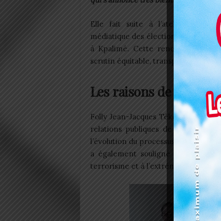
Elle fait suite à l’atelier d’ado
médiatique des élections législatives
à Kpalimé. Cette rencontre vise à 
scrutin équitable, transparent et ser
Les raisons de la visit
Folly Jean-Jacques Têko, président
relations publiques de la CENI, a
l’évolution du processus, en mettant 
a également souligné l’importance
terrorisme et à l’extrémisme violent