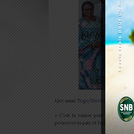
Lire aussi:
Togo/Elections : la HAAC 
« C’est la raison pour laquelle les
préserver la paix et l’unité nationales