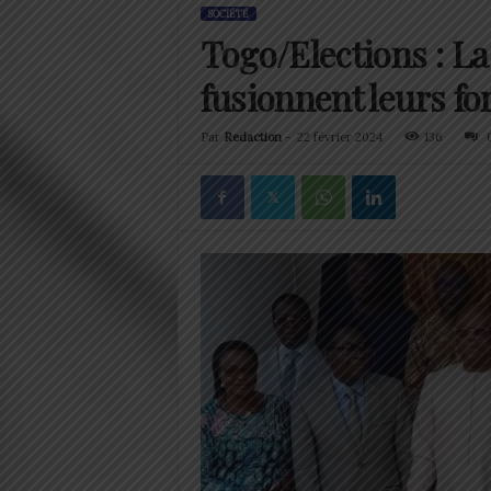
SOCIÉTÉ
Togo/Elections : L
fusionnent leurs fo
Par
Redaction
-
22 février 2024
136