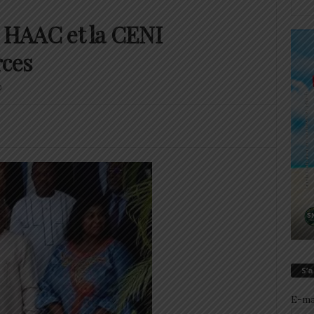
a HAAC et la CENI
rces
0
S’
E-ma