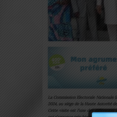
La Commission Electorale Nationale In
2024, au siège de la Haute Autorité 
Cette visite est l’une des différentes
qui s’annonce très bientôt.