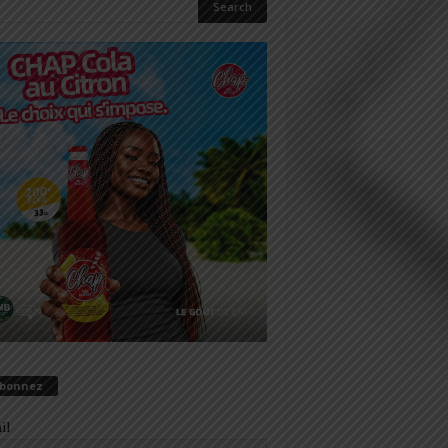
abonnez
il