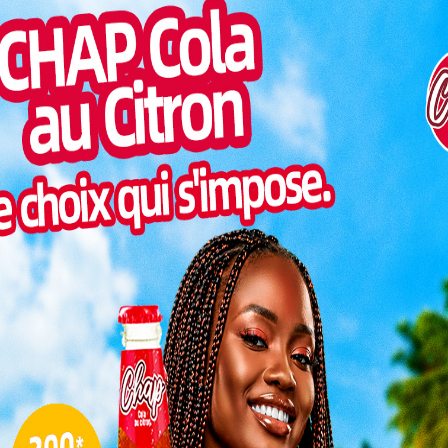
Inter
morc
ption des textes réglementaires de la couverture
 et régionale organisé par HAAC, les 15 et 16 février
Togo/
sonne
harmoniser les initiatives en vue d’organiser un
ein.
Togo/
liste
e de la CENI à la HAAC
ESSAL
visit
 de la sous-Commission de la communication et des
SWED
maitr
 informé que cette réunion a offert un aperçu de
l’accent sur la
couverture
médiatique de la HAAC. Il
 des médias dans un contexte d’insécurité lié au
L
 dans le nord du Togo.
3
10