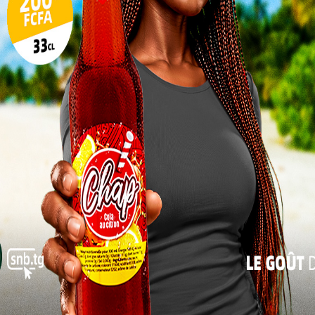
17
24
31
« Juil
adopte les textes règlementaires
 médias doivent jouer un rôle très primordial pour
 en cette période sensible », a-t-il précisé.