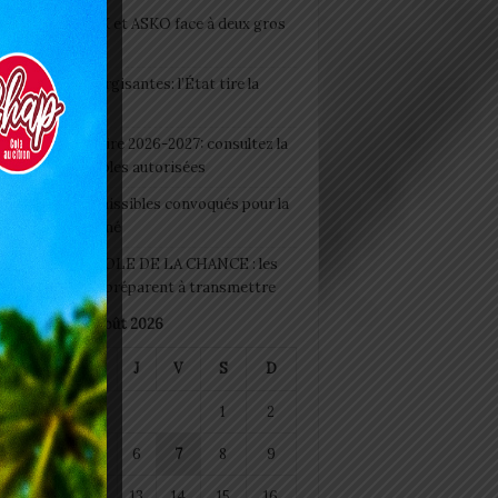
clubs CAF: ASCK et ASKO face à deux gros
eaux
 Boissons énergisantes: l’État tire la
tte d’alarme
 Rentrée scolaire 2026-2027: consultez la
 officielle des écoles autorisées
 2026 : les admissibles convoqués pour la
e médicale à Lomé
D+ Togo / ECOLE DE LA CHANCE : les
es-artisans se préparent à transmettre
août 2026
M
M
J
V
S
D
1
2
4
5
6
7
8
9
11
12
13
14
15
16