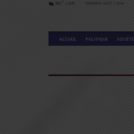
C
LOMÉ
VENDREDI, AOÛT 7, 2026
25.2
L
ACCUEIL
POLITIQUE
SOCIÉT
O
M
E
G
R
A
P
H