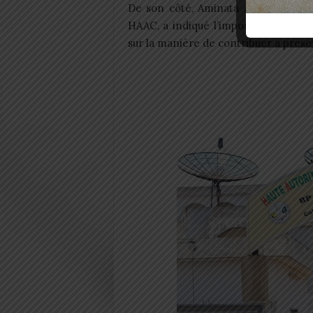
De son côté, Aminata Adrou, présid
HAAC, a indiqué l’importance de sens
sur la manière de contribuer à préser