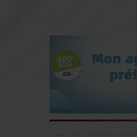
Accueil
SOCIÉTÉ
Togo/Elections : La HAAC et la CE