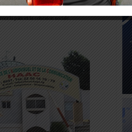
ente du comité Télévision, Cinéma et vidéos de la
ibiliser la population sur le processus électoral et
ver la paix et la cohésion sociale.