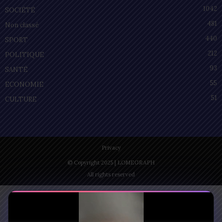
1042
SOCIÉTÉ
481
Non classé
440
SPORT
212
POLITIQUE
93
SANTÉ
55
ECONOMIE
51
CULTURE
Privacy
© Copyright 2025 | LOMEGRAPH
All rights reserved