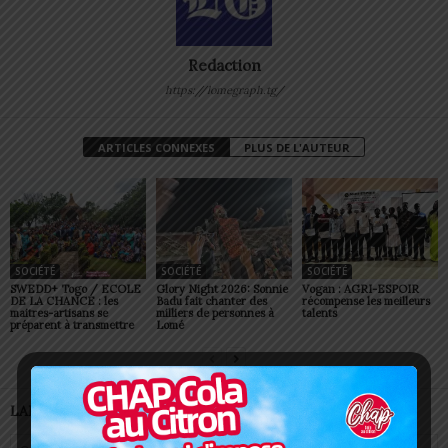
Redaction
https://lomegraph.tg/
ARTICLES CONNEXES
PLUS DE L'AUTEUR
SOCIÉTÉ
SOCIÉTÉ
SOCIÉTÉ
SWEDD+ Togo / ECOLE
Glory Night 2026: Sonnie
Vogan : AGRI-ESPOIR
DE LA CHANCE : les
Badu fait chanter des
récompense les meilleurs
maitres-artisans se
milliers de personnes à
talents
préparent à transmettre
Lomé
LAISSER UN COMMENTAIRE