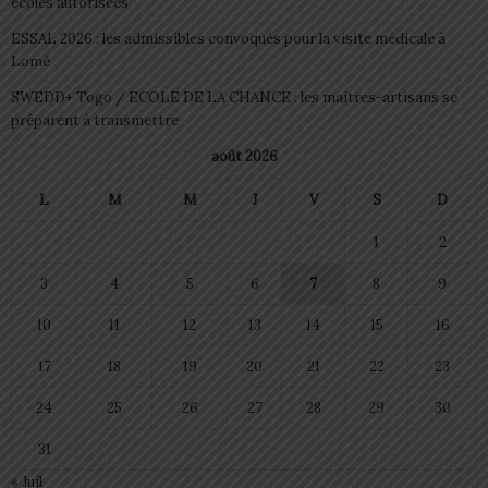
écoles autorisées
ESSAL 2026 : les admissibles convoqués pour la visite médicale à
Lomé
SWEDD+ Togo / ECOLE DE LA CHANCE : les maitres-artisans se
préparent à transmettre
août 2026
L
M
M
J
V
S
D
1
2
3
4
5
6
7
8
9
10
11
12
13
14
15
16
17
18
19
20
21
22
23
24
25
26
27
28
29
30
31
« Juil