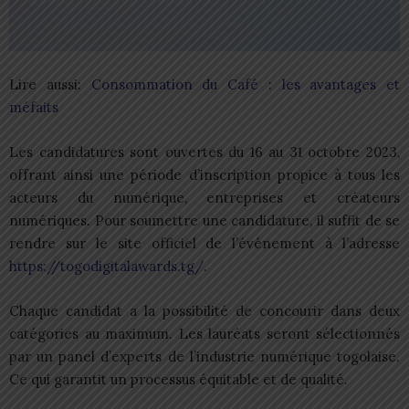
Lire aussi:
Consommation du Café : les avantages et
méfaits
Les candidatures sont ouvertes du 16 au 31 octobre 2023,
offrant ainsi une période d’inscription propice à tous les
acteurs du numérique, entreprises et créateurs
numériques. Pour soumettre une candidature, il suffit de se
rendre sur le site officiel de l’événement à l’adresse
https://togodigitalawards.tg/
.
Chaque candidat a la possibilité de concourir dans deux
catégories au maximum. Les lauréats seront sélectionnés
par un panel d’experts de l’industrie numérique togolaise.
Ce qui garantit un processus équitable et de qualité.