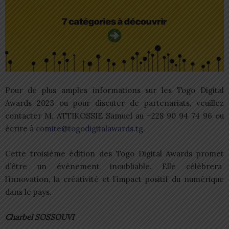
Pour de plus amples informations sur les Togo Digital
Awards 2023 ou pour discuter de partenariats, veuillez
contacter M. ATTIKOSSIE Samuel au +228 90 94 74 96 ou
écrire à
comite@togodigitalawards.tg
.
Cette troisième édition des Togo Digital Awards promet
d’être un événement inoubliable. Elle célèbrera
l’innovation, la créativité et l’impact positif du numérique
dans le pays.
Charbel SOSSOUVI