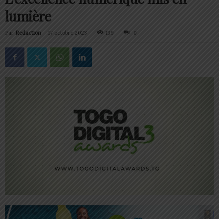
lumière
Par
Redaction
-
17 octobre 2023
139
0