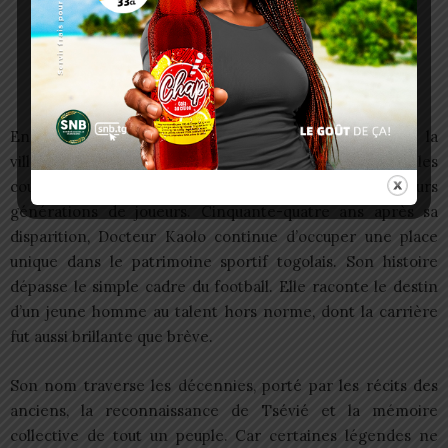
En donnant son nom au principal stade municipal de la
ville, Tsévié a choisi d’immortaliser celui qui a porté haut les
couleurs du football togolais et inspiré plusieurs
générations de joueurs. Cinquante-quatre ans après sa
disparition, Docteur Kaolo continue d’occuper une place
unique dans le patrimoine sportif togolais. Son histoire
dépasse le simple cadre du football. Elle raconte le destin
d’un jeune homme au talent hors norme, dont la carrière
fut aussi brillante que brève.
Son nom traverse les décennies, porté par les récits des
anciens, la reconnaissance de Tsévié et la mémoire
collective de tout un peuple. Car certaines légendes ne