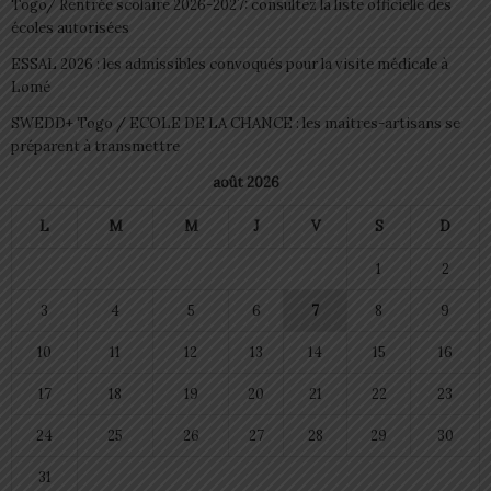
Togo/ Rentrée scolaire 2026-2027: consultez la liste officielle des
écoles autorisées
ESSAL 2026 : les admissibles convoqués pour la visite médicale à
Lomé
SWEDD+ Togo / ECOLE DE LA CHANCE : les maitres-artisans se
préparent à transmettre
août 2026
L
M
M
J
V
S
D
1
2
3
4
5
6
7
8
9
10
11
12
13
14
15
16
17
18
19
20
21
22
23
24
25
26
27
28
29
30
31