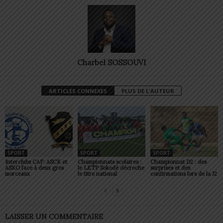
Charbel SOSSOUVI
ARTICLES CONNEXES
PLUS DE L'AUTEUR
SPORT
SPORT
SPORT
Interclubs CAF: ASCK et
Championnats scolaires :
Championnat D2 : des
ASKO face à deux gros
le LETP Sokodé décroche
surprises et des
morceaux
le titre national
confirmations lors de la J2
LAISSER UN COMMENTAIRE