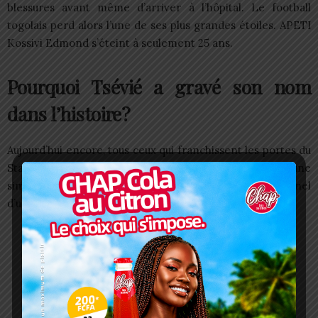
blessures avant même d’arriver à l’hôpital. Le football
togolais perd alors l’une de ses plus grandes étoiles. APETI
Kossivi Edmond s’éteint à seulement 25 ans.
Pourquoi Tsévié a gravé son nom
dans l’histoire?
Aujourd’hui encore, tous ceux qui franchissent les portes du
Stade Dr Kaolo de Tsévié découvrent bien plus qu’une
simple appellation. Ce nom rappelle le destin exceptionnel
d’un enfant du terroir devenu une icône nationale.