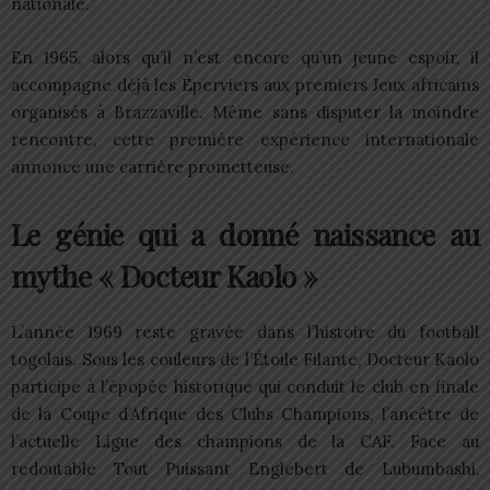
nationale.
En 1965, alors qu’il n’est encore qu’un jeune espoir, il
accompagne déjà les Éperviers aux premiers Jeux africains
organisés à Brazzaville. Même sans disputer la moindre
rencontre, cette première expérience internationale
annonce une carrière prometteuse.
Le génie qui a donné naissance au
mythe « Docteur Kaolo »
L’année 1969 reste gravée dans l’histoire du football
togolais. Sous les couleurs de l’Étoile Filante, Docteur Kaolo
participe à l’épopée historique qui conduit le club en finale
de la Coupe d’Afrique des Clubs Champions, l’ancêtre de
l’actuelle Ligue des champions de la CAF. Face au
redoutable Tout Puissant Englebert de Lubumbashi,