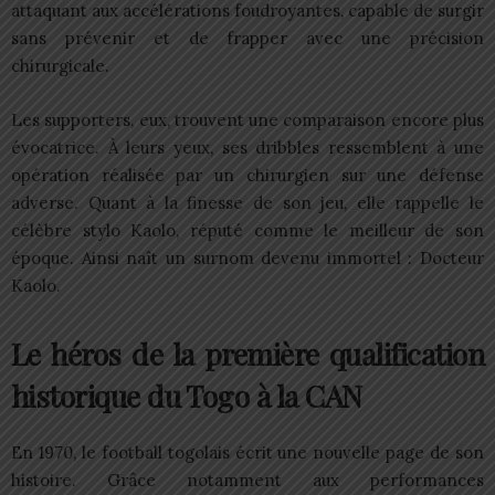
attaquant aux accélérations foudroyantes, capable de surgir
sans prévenir et de frapper avec une précision
chirurgicale.
Les supporters, eux, trouvent une comparaison encore plus
évocatrice. À leurs yeux, ses dribbles ressemblent à une
opération réalisée par un chirurgien sur une défense
adverse. Quant à la finesse de son jeu, elle rappelle le
célèbre stylo Kaolo, réputé comme le meilleur de son
époque. Ainsi naît un surnom devenu immortel : Docteur
Kaolo.
Le héros de la première qualification
historique du Togo à la CAN
En 1970, le football togolais écrit une nouvelle page de son
histoire. Grâce notamment aux performances