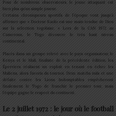
Pour de nombreux observateurs, le jeune attaquant est
bien plus qu’un simple joueur.
Certains chroniqueurs sportifs de l’époque vont jusqu’à
affirmer que « Docteur Kaolo est une main tendue de Dieu
sur la sélection togolaise. » Lors de la CAN 1972 au
Cameroun, le Togo découvre le très haut niveau
continental.
Placés dans un groupe relevé avec le pays organisateur, le
Kenya et le Mali, finaliste de la précédente édition, les
Éperviers réalisent un exploit en tenant en échec les
Maliens, alors favoris du tournoi. Deux matchs nuls et une
défaite contre les Lions Indomptables empêcheront
finalement le Togo de franchir le premier tour, mais
l’équipe gagne le respect du continent.
Le 2 juillet 1972 : le jour où le football