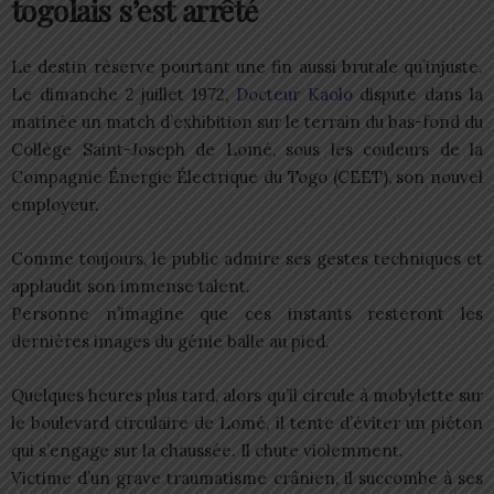
togolais s’est arrêté
Le destin réserve pourtant une fin aussi brutale qu’injuste.
Le dimanche 2 juillet 1972,
Docteur Kaolo
dispute dans la
matinée un match d’exhibition sur le terrain du bas-fond du
Collège Saint-Joseph de Lomé, sous les couleurs de la
Compagnie Énergie Électrique du Togo (CEET), son nouvel
employeur.
Comme toujours, le public admire ses gestes techniques et
applaudit son immense talent.
Personne n’imagine que ces instants resteront les
dernières images du génie balle au pied.
Quelques heures plus tard, alors qu’il circule à mobylette sur
le boulevard circulaire de Lomé, il tente d’éviter un piéton
qui s’engage sur la chaussée. Il chute violemment.
Victime d’un grave traumatisme crânien, il succombe à ses