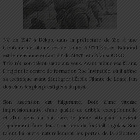
Né en 1947 à Dékpo, dans la préfecture de Zio, à une
trentaine de kilomètres de Lomé, APETI Kossivi Edmond
est le neuvième enfant d’Eklu APETI et d’Afansi BOKO.
Très tôt, son talent saute aux yeux. Avant même ses 15 ans,
il rejoint le centre de formation Roc Invincible, où il affine
sa technique avant d’intégrer l’Étoile Filante de Lomé, l’un
des clubs les plus prestigieux du pays.
Son ascension est fulgurante. Doté d’une vitesse
impressionnante, d’une qualité de dribble exceptionnelle
et d’un sens du but rare, le jeune attaquant devient
rapidement l’une des attractions du football togolais. Son
talent lui ouvre naturellement les portes de la sélection