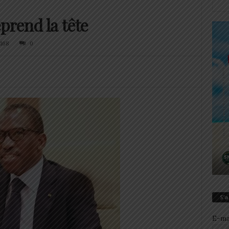
prend la tête
168
0
S’
E-ma