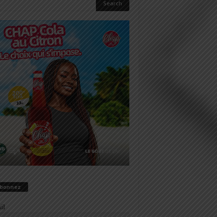
abonnez
il