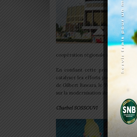
coopération régionale est au coeur d
En confiant cette présidence au T
catalyser les efforts pour une prévo
de Gilbert Bawara, le Togo entend a
sur la modernisation des outils de ge
Charbel SOSSOUVI