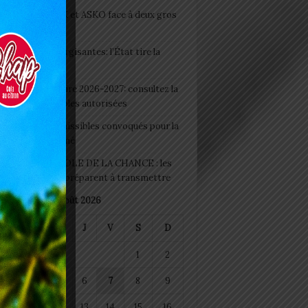
clubs CAF: ASCK et ASKO face à deux gros
eaux
 Boissons énergisantes: l’État tire la
tte d’alarme
 Rentrée scolaire 2026-2027: consultez la
 officielle des écoles autorisées
 2026 : les admissibles convoqués pour la
e médicale à Lomé
D+ Togo / ECOLE DE LA CHANCE : les
es-artisans se préparent à transmettre
août 2026
M
M
J
V
S
D
1
2
4
5
6
7
8
9
11
12
13
14
15
16