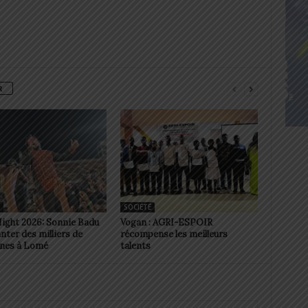
R
SOCIÉTÉ
Night 2026: Sonnie Badu
Vogan : AGRI-ESPOIR
anter des milliers de
récompense les meilleurs
nes à Lomé
talents