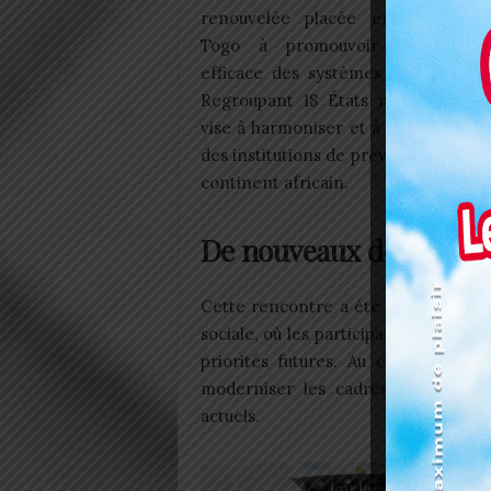
renouvelée placée en l’engage
Togo à promouvoir une gouve
efficace des systèmes de sécurité 
Regroupant 18 États membres, la
vise à harmoniser et à renforcer la
des institutions de prévoyance social
continent africain.
De nouveaux défis pou
Cette rencontre a été précédée par
sociale, où les participants ont dres
priorités futures. Au cœur des dis
moderniser les cadres existants 
actuels.