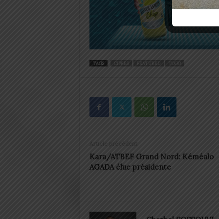
TAGS
CIPRES
FEATURED
TOGO
Article précédent
Kara/ATBEF Grand Nord: Kéméalo
AGADA élue présidente