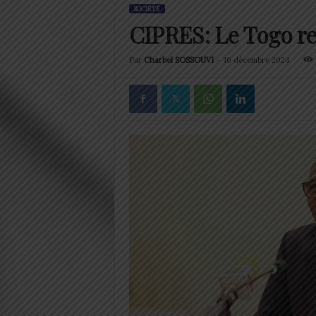
SOCIÉTÉ
CIPRES: Le Togo re
Par
Charbel SOSSOUVI
-
16 décembre 2024