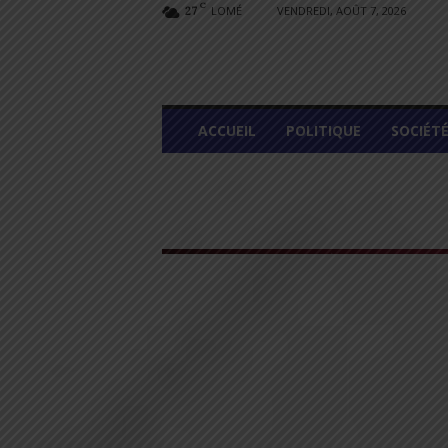
C
LOMÉ
VENDREDI, AOÛT 7, 2026
27
L
ACCUEIL
POLITIQUE
SOCIÉT
O
M
E
G
R
A
P
H