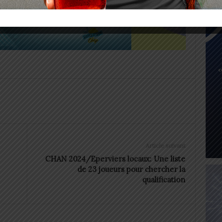
Article suivant
CHAN 2024/Eperviers locaux: Une liste
de 23 joueurs pour chercher la
qualification