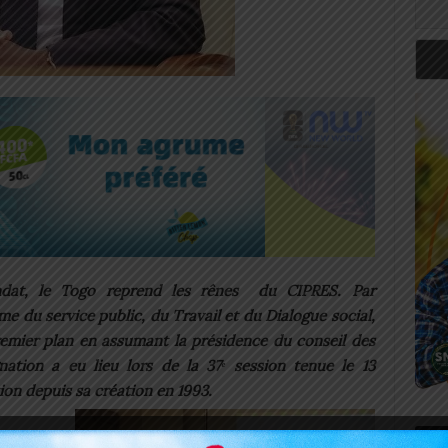
ndat, le Togo reprend les rênes du CIPRES. Par
rme du service public, du Travail et du Dialogue social,
remier plan en assumant la présidence du conseil des
nation a eu lieu lors de la 37ᵉ session tenue le 13
ion depuis sa création en 1993.
Art
nfiance