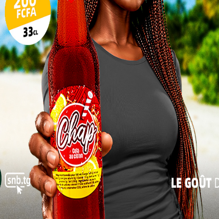
la sécurité interpelle
17
Les ambitions de ce plan s’articulent autour
24
de trois axes principaux. Il s’agit de rendre
la protection sociale plus accessible et
31
de renforcer la résilience des systèmes
« Juil
Aussi, la promotion de l’innovation et la
es défis.
ogo, la CIPRES mise sur un leadership capable de
yance sociale inclusive et durable. Sous la direction
pporter une impulsion nouvelle en mettant l’accent
stion et un dialogue social renforcé.