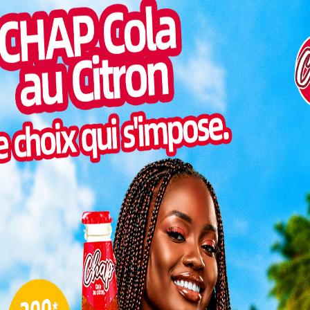
ment du
Inter
rnance
morc
sociale.
Togo/
 CIPRES
sonne
 gestion
Togo/
e sur le
liste
ESSAL
visit
r le CIPRES
SWED
maitr
 un forum de haut niveau consacré à la protection
sé un état des lieux des actions menées et défini les
cussions, le plan stratégique 2024-2028 qui vise à
L
tout en répondant aux enjeux socio-économiques
3
Lire aussi:
Togo/Incendies: Le ministère de
10