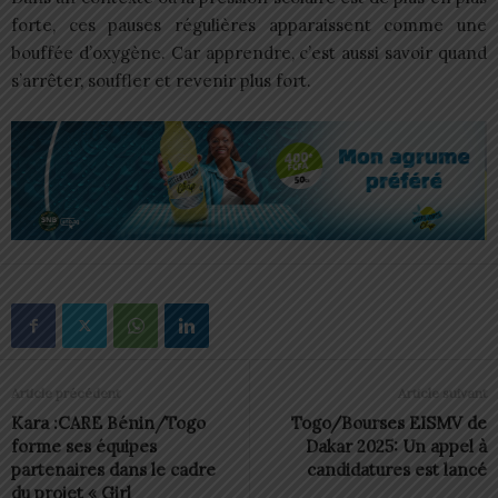
forte, ces pauses régulières apparaissent comme une
bouffée d’oxygène. Car apprendre, c’est aussi savoir quand
s’arrêter, souffler et revenir plus fort.
Article précédent
Article suivant
Kara :CARE Bénin/Togo
Togo/Bourses EISMV de
forme ses équipes
Dakar 2025: Un appel à
partenaires dans le cadre
candidatures est lancé
du projet « Girl