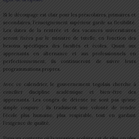
Si le découpage est clair pour les préscolaires, primaires et
secondaires, l’enseignement supérieur garde sa flexibilité.
Les dates de la rentrée et des vacances universitaires
seront fixées par le ministre de tutelle, en fonction des
besoins spécifiques des facultés et écoles. Quant aux
apprenants en alternance et aux professionnels en
perfectionnement, ils continueront de suivre leurs
programmations propres.
Avec ce calendrier, le gouvernement togolais cherche à
concilier discipline académique et bien-être des
apprenants. Les congés de détente ne sont pas qu’une
simple coupure : ils traduisent une volonté de rendre
l’école plus humaine, plus respirable, tout en gardant
l’exigence de qualité.
Dans un contexte où la pression scolaire est de plus en plus