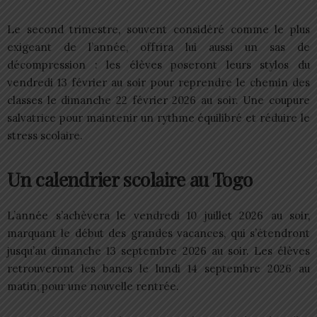
Le second trimestre, souvent considéré comme le plus
exigeant de l’année, offrira lui aussi un sas de
décompression : les élèves poseront leurs stylos du
vendredi 13 février au soir pour reprendre le chemin des
classes le dimanche 22 février 2026 au soir. Une coupure
salvatrice pour maintenir un rythme équilibré et réduire le
stress scolaire.
Un calendrier scolaire au Togo
L’année s’achèvera le vendredi 10 juillet 2026 au soir,
marquant le début des grandes vacances, qui s’étendront
jusqu’au dimanche 13 septembre 2026 au soir. Les élèves
retrouveront les bancs le lundi 14 septembre 2026 au
matin, pour une nouvelle rentrée.