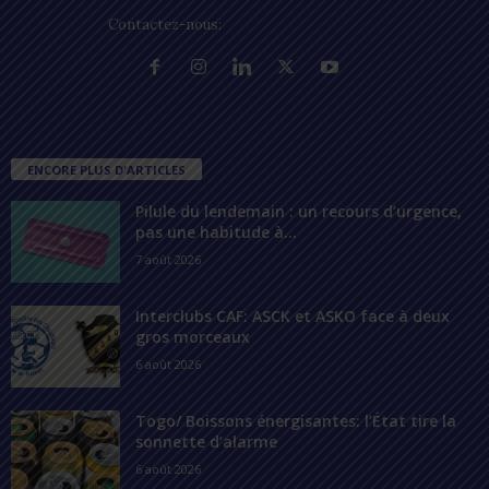
Contactez-nous:
contact@lomegraph.tg
ENCORE PLUS D'ARTICLES
Pilule du lendemain : un recours d’urgence,
pas une habitude à...
7 août 2026
Interclubs CAF: ASCK et ASKO face à deux
gros morceaux
6 août 2026
Togo/ Boissons énergisantes: l’État tire la
sonnette d’alarme
6 août 2026