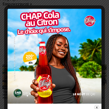
Empowerment »
Charbel SOSSOUVI
ARTICLES CONNEXES
PLUS DE L'AUTEUR
Non classé
Non classé
Non classé
Togo/ Boissons
Togo/ Rentrée scolaire
ESSAL 2026 : les
énergisantes: l’État tire la
2026-2027: consultez la
admissibles convoqués
sonnette d’alarme
liste officielle des écoles
pour la visite médicale à
autorisées
Lomé