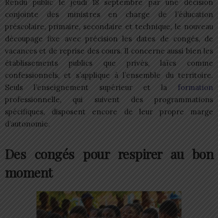
Rendu public le jeudi 18 septembre par une décision
conjointe des ministres en charge de l’éducation
préscolaire, primaire, secondaire et technique, le nouveau
découpage fixe avec précision les dates de congés, de
vacances et de reprise des cours. Il concerne aussi bien les
établissements publics que privés, laïcs comme
confessionnels, et s’applique à l’ensemble du territoire.
Seuls l’enseignement supérieur et la
formation
professionnelle, qui suivent des programmations
spécifiques, disposent encore de leur propre marge
d’autonomie.
Des congés pour respirer au bon
moment