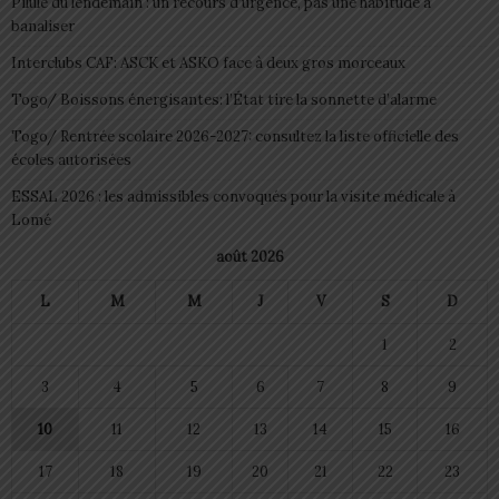
Pilule du lendemain : un recours d’urgence, pas une habitude à
banaliser
Interclubs CAF: ASCK et ASKO face à deux gros morceaux
Togo/ Boissons énergisantes: l’État tire la sonnette d’alarme
Togo/ Rentrée scolaire 2026-2027: consultez la liste officielle des
écoles autorisées
ESSAL 2026 : les admissibles convoqués pour la visite médicale à
Lomé
août 2026
L
M
M
J
V
S
D
1
2
3
4
5
6
7
8
9
10
11
12
13
14
15
16
17
18
19
20
21
22
23