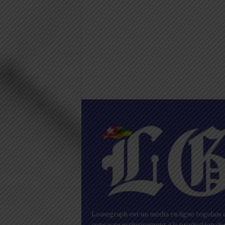
Lomegraph est un média en ligne togolais q
consacre exclusivement à la production de