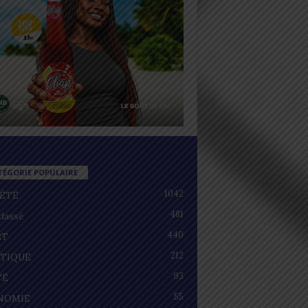
TÉGORIE POPULAIRE
1042
IÉTÉ
481
lassé
440
RT
212
ITIQUE
93
TÉ
55
NOMIE