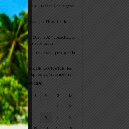
clubs CAF: ASCK et ASKO face à deux gros
eaux
 Boissons énergisantes: l’État tire la
tte d’alarme
 Rentrée scolaire 2026-2027: consultez la
 officielle des écoles autorisées
 2026 : les admissibles convoqués pour la
e médicale à Lomé
D+ Togo / ECOLE DE LA CHANCE : les
es-artisans se préparent à transmettre
août 2026
M
M
J
V
S
D
1
2
4
5
6
7
8
9
11
12
13
14
15
16