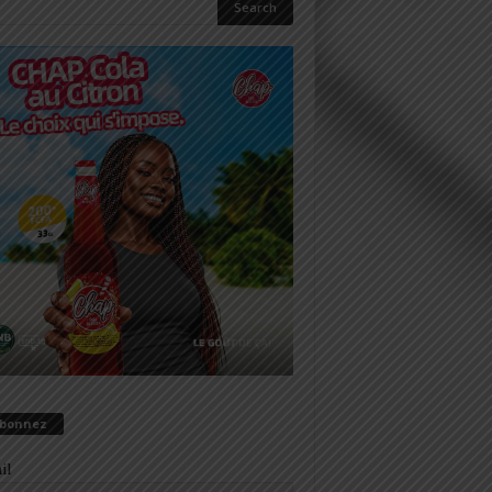
abonnez
il