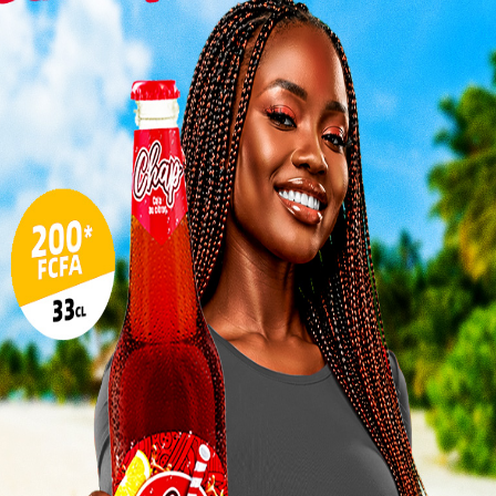
Inter
morc
Togo/
sonne
Togo/
liste
ESSAL
visit
SWED
maitr
L
3
10