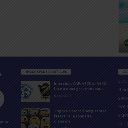
ENCORE PLUS D'ARTICLES
CA
SOC
Interclubs CAF: ASCK et ASKO
face à deux gros morceaux
Non c
6 août 2026
SPO
POL
Togo/ Boissons énergisantes:
SAN
l’État tire la sonnette
d’alarme
ui se
ECO
s