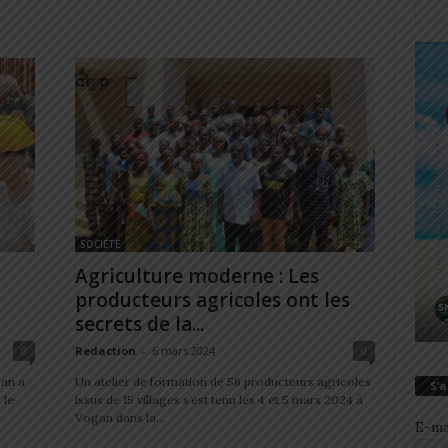
SOCIÉTÉ
Agriculture moderne : Les
producteurs agricoles ont les
secrets de la...
0
Redaction
-
6 mars 2024
0
gan a
Un atelier de formation de 56 producteurs agricoles
S’
 le
issus de 15 villages s’est tenu les 4 et 5 mars 2024 à
Vogan dans la...
E-ma