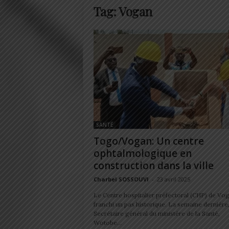
Tag: Vogan
SANTÉ
Togo/Vogan: Un centre
ophtalmologique en
construction dans la ville
Charbel SOSSOUVI
-
23 avril 2025
Le Centre hospitalier préfectoral (CHP) de Vo
franchi un pas historique. La semaine dernière,
Secrétaire général du ministère de la Santé,
Wotobe...