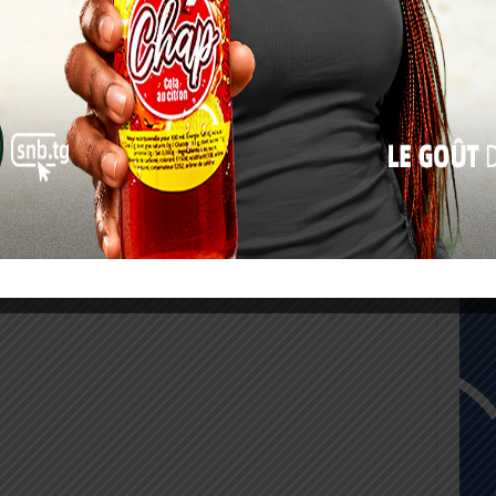
17
24
31
« Juil