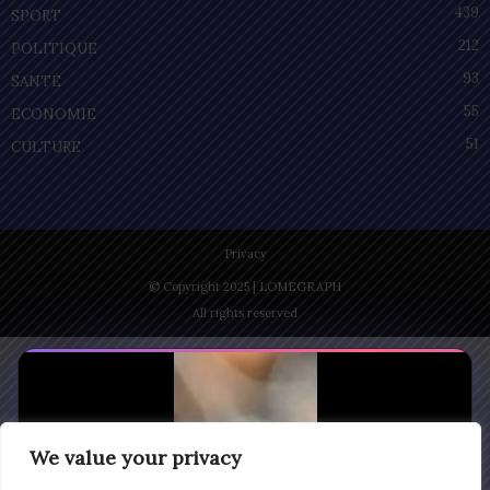
439
SPORT
212
POLITIQUE
93
SANTÉ
55
ECONOMIE
51
CULTURE
Privacy
© Copyright 2025 | LOMEGRAPH
All rights reserved
We value your privacy