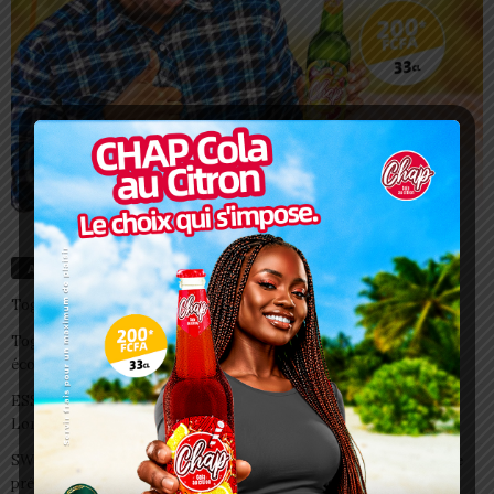
Articles récents
Togo/ Boissons énergisantes: l’État tire la sonnette d’alarme
Togo/ Rentrée scolaire 2026-2027: consultez la liste officielle des
écoles autorisées
ESSAL 2026 : les admissibles convoqués pour la visite médicale à
Lomé
SWEDD+ Togo / ECOLE DE LA CHANCE : les maitres-artisans se
préparent à transmettre