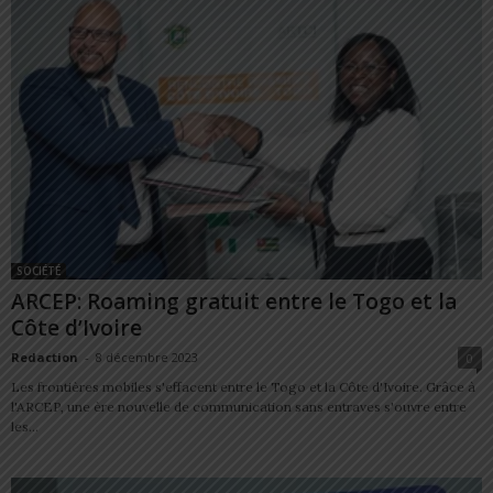
SOCIÉTÉ
ARCEP: Roaming gratuit entre le Togo et la
Côte d’Ivoire
Redaction
-
8 décembre 2023
0
Les frontières mobiles s'effacent entre le Togo et la Côte d'Ivoire. Grâce à
l'ARCEP, une ère nouvelle de communication sans entraves s'ouvre entre
les...