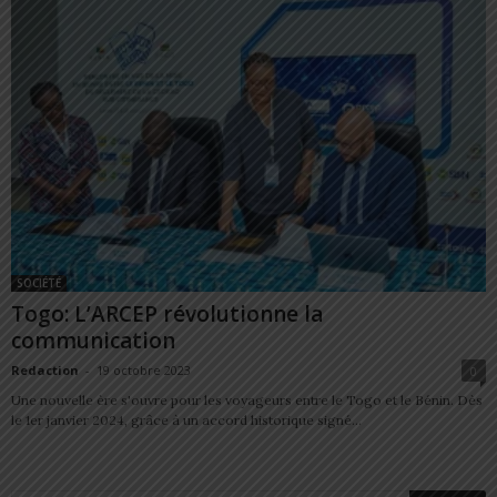
SOCIÉTÉ
Togo: L’ARCEP révolutionne la
communication
Redaction
-
19 octobre 2023
0
Une nouvelle ère s'ouvre pour les voyageurs entre le Togo et le Bénin. Dès
le 1er janvier 2024, grâce à un accord historique signé...