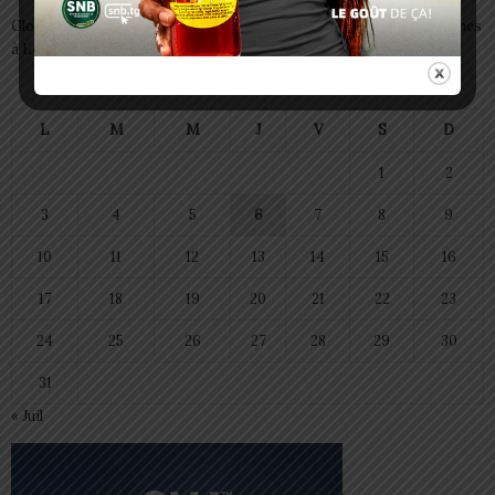
Glory Night 2026: Sonnie Badu fait chanter des milliers de personnes
à Lomé
août 2026
L
M
M
J
V
S
D
1
2
3
4
5
6
7
8
9
10
11
12
13
14
15
16
17
18
19
20
21
22
23
24
25
26
27
28
29
30
31
« Juil