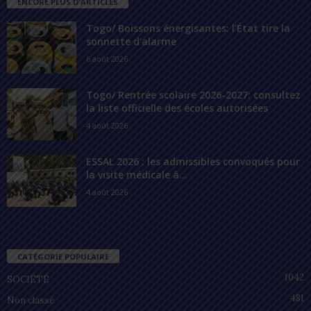
ENCORE PLUS D'ARTICLES
Togo/ Boissons énergisantes: l’État tire la
sonnette d’alarme
6 août 2026
Togo/ Rentrée scolaire 2026-2027: consultez
la liste officielle des écoles autorisées
4 août 2026
ESSAL 2026 : les admissibles convoqués pour
la visite médicale à...
4 août 2026
CATÉGORIE POPULAIRE
1042
SOCIÉTÉ
481
Non classé