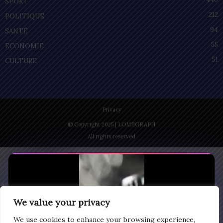
SPORT
212
POLITIQUE
94
SANTÉ
55
ECONOMIE
51
CULTURE
Privacy
© Copyright 2025 | LOMEGRAPH
All rights reserved
We value your privacy
We use cookies to enhance your browsing experience,