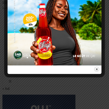
ESSAL 2026 : les admissibles convoqués pour la visite médicale à
Lomé
août 2026
L
M
M
J
V
S
D
1
2
3
4
5
6
7
8
9
10
11
12
13
14
15
16
17
18
19
20
21
22
23
24
25
26
27
28
29
30
31
« Juil