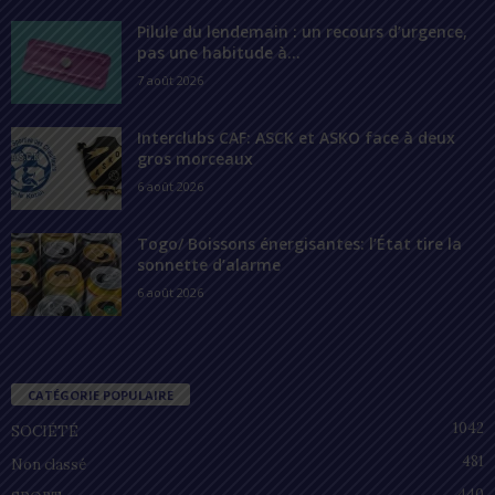
Pilule du lendemain : un recours d’urgence,
pas une habitude à...
7 août 2026
Interclubs CAF: ASCK et ASKO face à deux
gros morceaux
6 août 2026
Togo/ Boissons énergisantes: l’État tire la
sonnette d’alarme
6 août 2026
CATÉGORIE POPULAIRE
1042
SOCIÉTÉ
481
Non classé
440