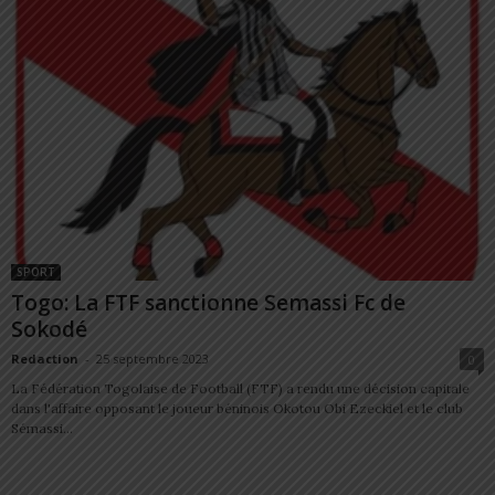
SPORT
Togo: La FTF sanctionne Semassi Fc de
Sokodé
Redaction
-
25 septembre 2023
0
La Fédération Togolaise de Football (FTF) a rendu une décision capitale
dans l'affaire opposant le joueur béninois Okotou Obi Ezeckiel et le club
Sémassi...