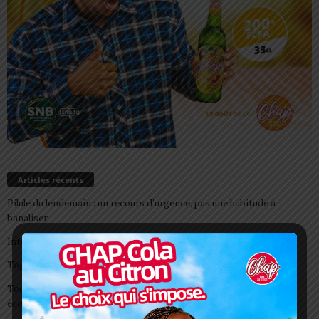
Articles récents
Pilule du lendemain : un recours d’urgence, pas une habitude à
banaliser
Interclubs CAF: ASCK et ASKO face à deux gros morceaux
Togo/ Boissons énergisantes: l’État tire la sonnette d’alarme
Togo/ Rentrée scolaire 2026-2027: consultez la liste officielle des
écoles autorisées