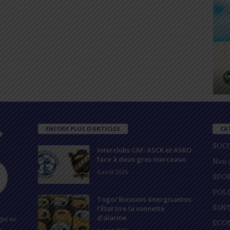
ENCORE PLUS D'ARTICLES
CA
SOC
Interclubs CAF: ASCK et ASKO
face à deux gros morceaux
Non c
6 août 2026
SPO
POL
Togo/ Boissons énergisantes:
SAN
l’État tire la sonnette
d’alarme
ui se
ECO
s