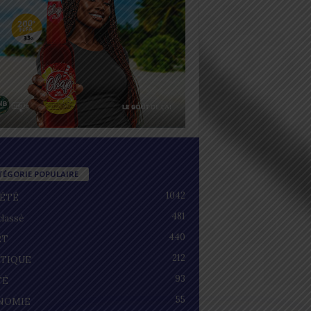
TÉGORIE POPULAIRE
1042
IÉTÉ
481
lassé
440
RT
212
ITIQUE
93
TÉ
55
NOMIE