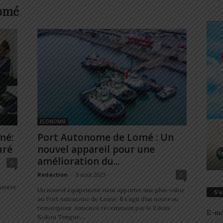
Lomé
ECONOMIE
mé:
Port Autonome de Lomé : Un
uré
nouvel appareil pour une
amélioration du...
0
Redaction
-
3 août 2023
0
ssurer
Un nouvel équipement vient apporter une plus-value
S’
au Port Autonome de Lomé. Il s’agit d’un nouveau
remorqueur. Annoncé récemment par le Edem
E-ma
Kokou Tengue,...