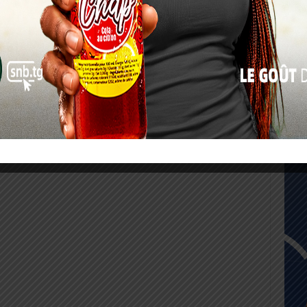
17
24
31
« Juil