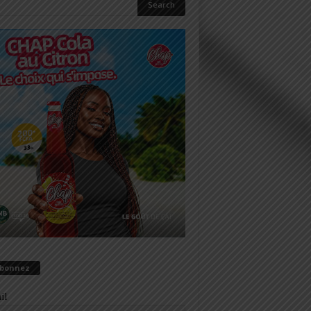
abonnez
il