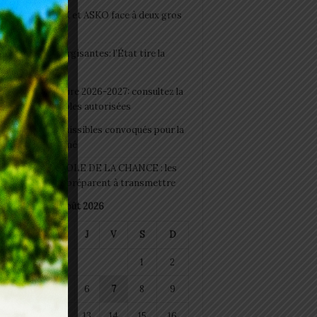
clubs CAF: ASCK et ASKO face à deux gros
eaux
 Boissons énergisantes: l’État tire la
tte d’alarme
 Rentrée scolaire 2026-2027: consultez la
 officielle des écoles autorisées
 2026 : les admissibles convoqués pour la
e médicale à Lomé
D+ Togo / ECOLE DE LA CHANCE : les
es-artisans se préparent à transmettre
août 2026
M
M
J
V
S
D
1
2
4
5
6
7
8
9
11
12
13
14
15
16