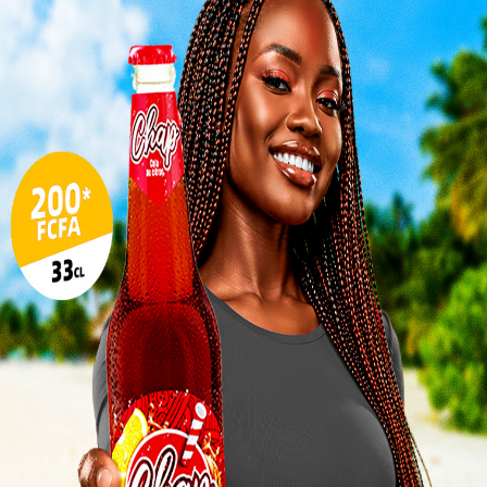
Inter
morc
Togo/
sonne
Togo/
liste
ESSAL
visit
SWED
maitr
L
3
10