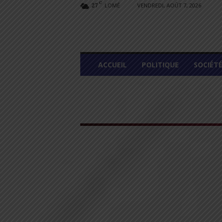
C
LOMÉ
VENDREDI, AOÛT 7, 2026
27
L
ACCUEIL
POLITIQUE
SOCIÉT
O
M
E
G
R
A
P
H