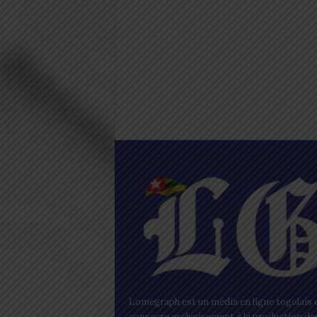
Lomegraph est un média en ligne togolais q
consacre exclusivement à la production de