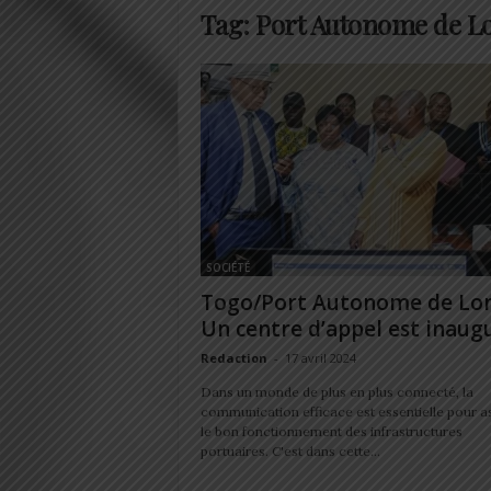
Tag: Port Autonome de 
SOCIÉTÉ
Togo/Port Autonome de Lo
Un centre d’appel est inaug
Redaction
-
17 avril 2024
Dans un monde de plus en plus connecté, la
communication efficace est essentielle pour a
le bon fonctionnement des infrastructures
portuaires. C'est dans cette...