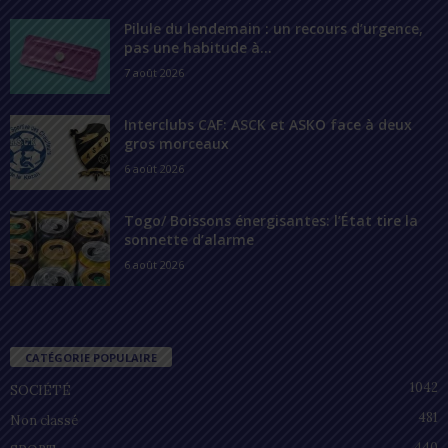
Pilule du lendemain : un recours d’urgence,
pas une habitude à...
7 août 2026
Interclubs CAF: ASCK et ASKO face à deux
gros morceaux
6 août 2026
Togo/ Boissons énergisantes: l’État tire la
sonnette d’alarme
6 août 2026
CATÉGORIE POPULAIRE
1042
SOCIÉTÉ
481
Non classé
440