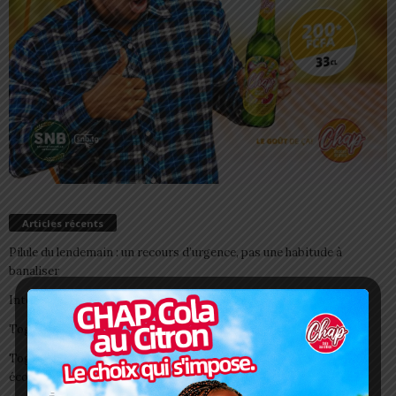
Articles récents
Pilule du lendemain : un recours d’urgence, pas une habitude à
banaliser
Interclubs CAF: ASCK et ASKO face à deux gros morceaux
Togo/ Boissons énergisantes: l’État tire la sonnette d’alarme
Togo/ Rentrée scolaire 2026-2027: consultez la liste officielle des
écoles autorisées