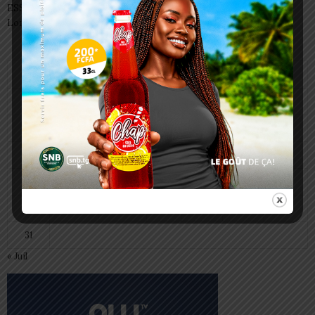
ESSAL 2026 : les admissibles convoqués pour la visite médicale à
Lomé
août 2026
L
M
M
J
V
S
D
1
2
3
4
5
6
7
8
9
10
11
12
13
14
15
16
17
18
19
20
21
22
23
24
25
26
27
28
29
30
31
« Juil