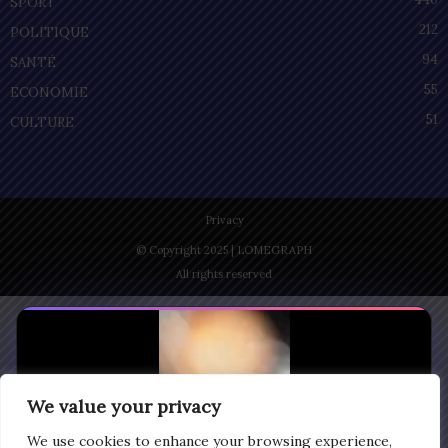
SPORT
212
POLITIQUE
94
SANTÉ
55
ECONOMIE
51
CULTURE
Privacy
© Copyright 2025 | LOMEGRAPH
All rights reserved
We value your privacy
We use cookies to enhance your browsing experience,