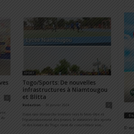
SPORT
ves
Togo/Sports: De nouvelles
infrastructures à Niamtougou
et Blitta
0
Redaction
-
30 janvier 2024
0
ires
Dans une démarche tournée vers le bien-être et
S’
 de
l'épanouissement des jeunes, le ministère des sports
et des loisirs du Togo vient de concrétiser son...
E-ma