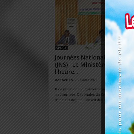
SPORT
Journées Nationales du Spo
(JNS) : Le Ministère des Spor
l’heure...
Redaction
-
24 août 2023
Il y’a un an que le gouvernement togolais a ins
les Journées Nationales du Sport (JNS). C’était 
d’une session du Conseil des ministres...