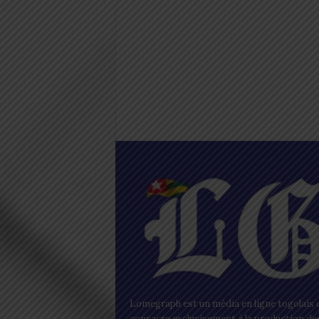
Lomegraph est un média en ligne togolais q
consacre exclusivement à la production de