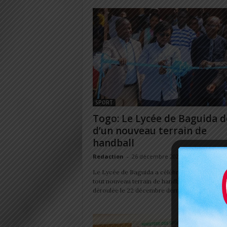
SPORT
Togo: Le Lycée de Baguida d
d’un nouveau terrain de
handball
Redaction
-
26 décembre 2023
Le Lycée de Baguida a célébré l'inauguration 
tout nouveau terrain de handball. La cérémonie
déroulée le 22 décembre dernier. Cette nouvelle