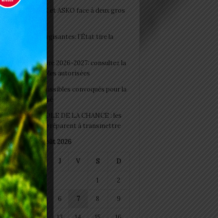
clubs CAF: ASCK et ASKO face à deux gros
eaux
 Boissons énergisantes: l’État tire la
tte d’alarme
 Rentrée scolaire 2026-2027: consultez la
 officielle des écoles autorisées
 2026 : les admissibles convoqués pour la
e médicale à Lomé
D+ Togo / ECOLE DE LA CHANCE : les
es-artisans se préparent à transmettre
août 2026
M
M
J
V
S
D
1
2
4
5
6
7
8
9
11
12
13
14
15
16