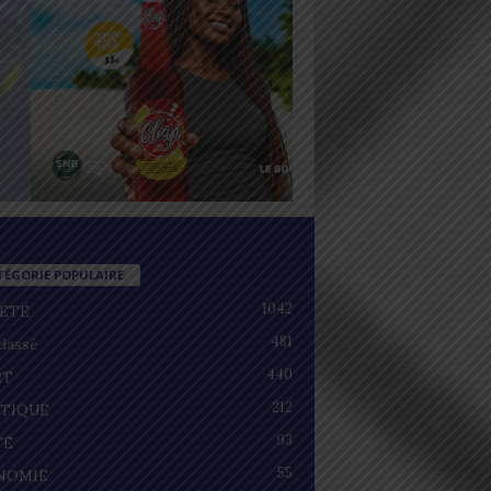
TÉGORIE POPULAIRE
1042
IÉTÉ
481
lassé
440
RT
212
ITIQUE
93
TÉ
55
NOMIE