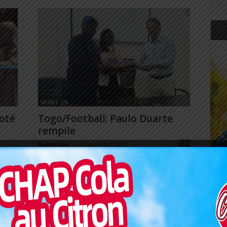
SPORT
oté
Togo/Football: Paulo Duarte
rempile
Redaction
-
13 novembre 2023
0
0
C'est enfin officiel. Paulo Duarte est reconduit à la
tête des Eperviers du Togo. C'est dans un
de son
communiqué en date du 10 Novembre 2023...
 s'est
...
Art