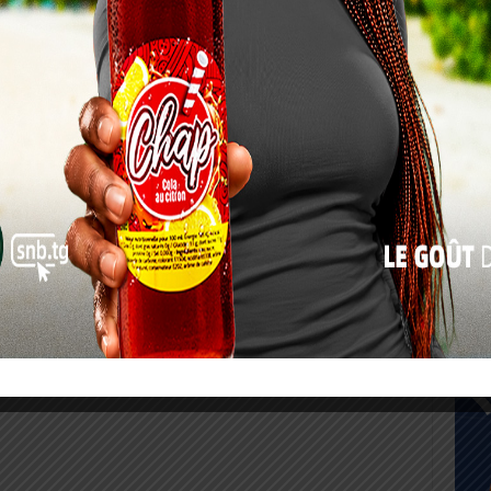
17
24
31
« Juil