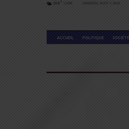
C
LOMÉ
VENDREDI, AOÛT 7, 2026
23.6
L
ACCUEIL
POLITIQUE
SOCIÉT
O
M
E
G
R
A
P
H