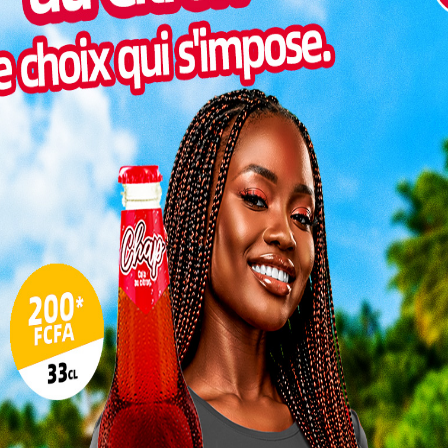
Inter
morc
Togo/
sonne
Togo/
liste
ESSAL
rt
visit
ts à
SWED
maitr
0
tauré
lors
L
3
10