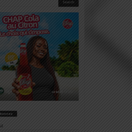
abonnez
il