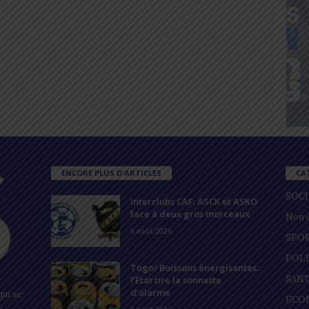
ENCORE PLUS D'ARTICLES
CA
SOC
Interclubs CAF: ASCK et ASKO
face à deux gros morceaux
Non c
6 août 2026
SPO
POL
Togo/ Boissons énergisantes:
SAN
l’État tire la sonnette
d’alarme
ui se
ECO
s