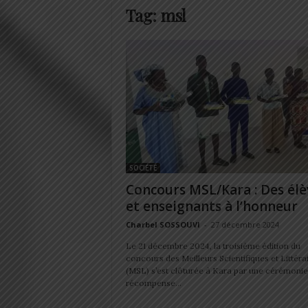
Tag: msl
SOCIÉTÉ
Concours MSL/Kara : Des élè
et enseignants à l’honneur
Charbel SOSSOUVI
-
27 décembre 2024
Le 21 décembre 2024, la troisième édition du
concours des Meilleurs Scientifiques et Littéra
(MSL) s’est clôturée à Kara par une cérémonie
récompense...