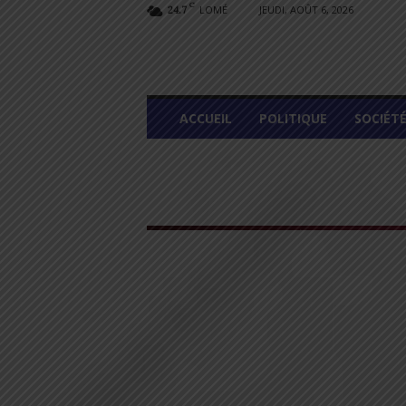
C
LOMÉ
JEUDI, AOÛT 6, 2026
24.7
L
ACCUEIL
POLITIQUE
SOCIÉT
O
M
E
G
R
A
P
H