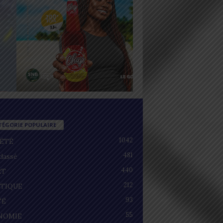
TÉGORIE POPULAIRE
1042
IÉTÉ
481
lassé
440
RT
212
ITIQUE
93
TÉ
55
NOMIE