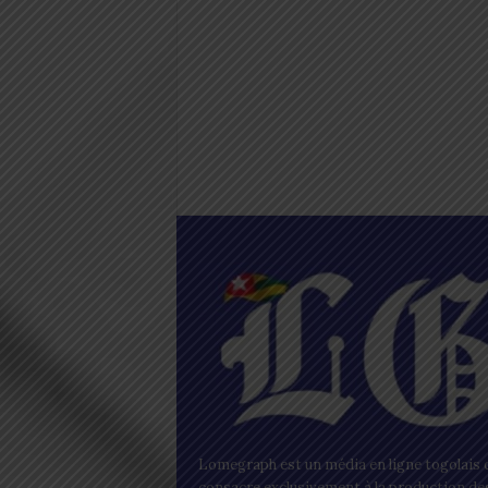
Lomegraph est un média en ligne togolais q
consacre exclusivement à la production de