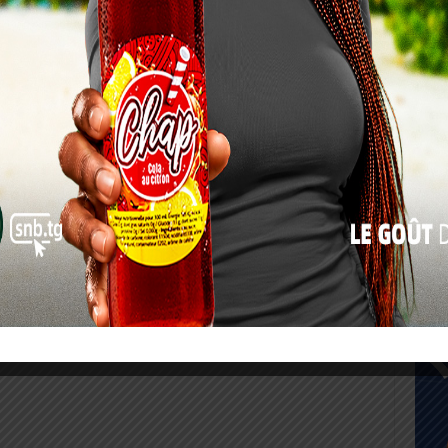
17
24
31
« Juil