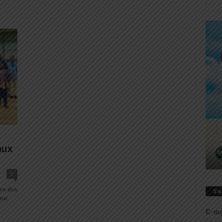
aux
0
es des
S’
nsi
E-ma