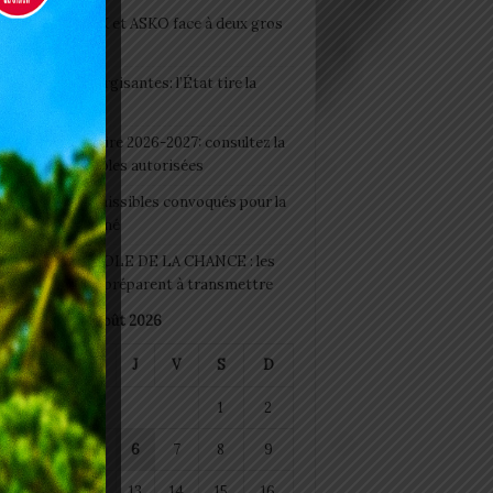
clubs CAF: ASCK et ASKO face à deux gros
eaux
 Boissons énergisantes: l’État tire la
tte d’alarme
 Rentrée scolaire 2026-2027: consultez la
 officielle des écoles autorisées
 2026 : les admissibles convoqués pour la
e médicale à Lomé
D+ Togo / ECOLE DE LA CHANCE : les
es-artisans se préparent à transmettre
août 2026
M
M
J
V
S
D
1
2
4
5
6
7
8
9
11
12
13
14
15
16