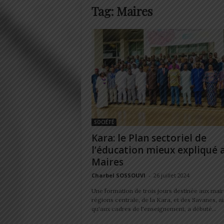
Tag: Maires
SOCIÉTÉ
Kara: le Plan sectoriel de
l’éducation mieux expliqué 
Maires
Charbel SOSSOUVI
-
26 juillet 2024
Une formation de trois jours destinée aux mair
régions centrale, de la Kara, et des Savanes, ai
qu'aux cadres de l'enseignement, a débuté...