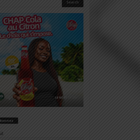
abonnez
il