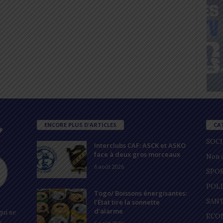
ENCORE PLUS D'ARTICLES
CA
SOC
Interclubs CAF: ASCK et ASKO
face à deux gros morceaux
Non c
6 août 2026
SPO
POL
Togo/ Boissons énergisantes:
SAN
l’État tire la sonnette
d’alarme
ui se
ECO
s