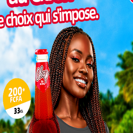
Inter
morc
Togo/
sonne
Togo/
liste
ESSAL
visit
SWED
maitr
L
3
10