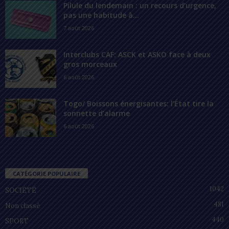
Pilule du lendemain : un recours d’urgence,
pas une habitude à...
7 août 2026
Interclubs CAF: ASCK et ASKO face à deux
gros morceaux
6 août 2026
Togo/ Boissons énergisantes: l’État tire la
sonnette d’alarme
6 août 2026
CATÉGORIE POPULAIRE
1042
SOCIÉTÉ
481
Non classé
440
SPORT