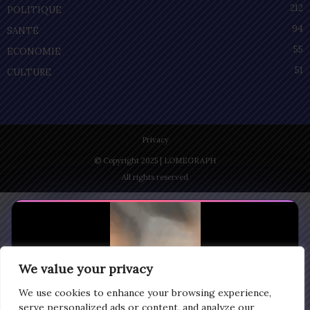
212
POLITIQUE
94
SANTÉ
55
ECONOMIE
51
CULTURE
Privacy
© Copyright 2025 | LOMEGRAPH
All rights reserved
We value your privacy
We use cookies to enhance your browsing experience,
serve personalized ads or content, and analyze our