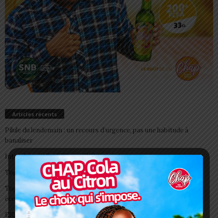
Articles récents
Pilule du lendemain : un recours d’urgence, pas une habitude à
banaliser
Interclubs CAF: ASCK et ASKO face à deux gros morceaux
Togo/ Boissons énergisantes: l’État tire la sonnette d’alarme
Togo/ Rentrée scolaire 2026-2027: consultez la liste officielle des
écoles autorisées
ESSAL 2026 : les admissibles convoqués pour la visite médicale à