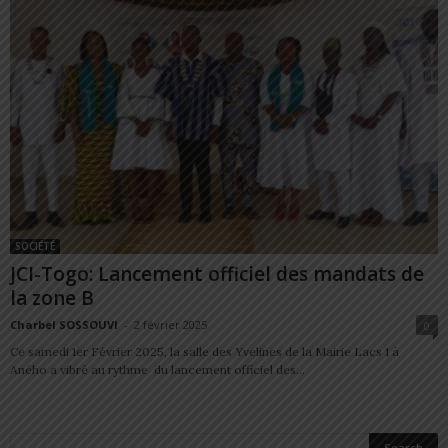
SOCIÉTÉ
JCI-Togo: Lancement officiel des mandats de
la zone B
Charbel SOSSOUVI
-
2 février 2025
0
Ce samedi 1er Février 2025, la salle des Yvelines de la Mairie Lacs 1 à
Aného a vibré au rythme du lancement officiel des...