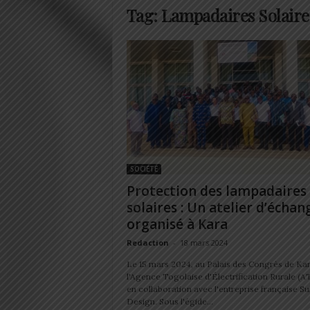
Tag: Lampadaires Solaire
SOCIÉTÉ
Protection des lampadaires
solaires : Un atelier d’échan
organisé à Kara
Redaction
-
18 mars 2024
Le 15 mars 2024, au Palais des Congrès de Kar
l'Agence Togolaise d'Électrification Rurale (A
en collaboration avec l'entreprise française S
Design. Sous l'égide...