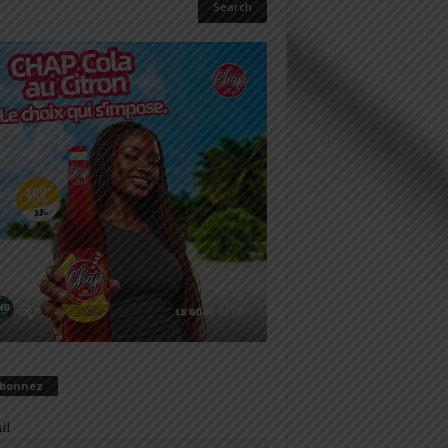
abonnez
il