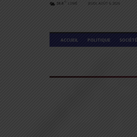
C
LOMÉ
JEUDI, AOÛT 6, 2026
26.6
L
ACCUEIL
POLITIQUE
SOCIÉT
O
M
E
G
R
A
P
H