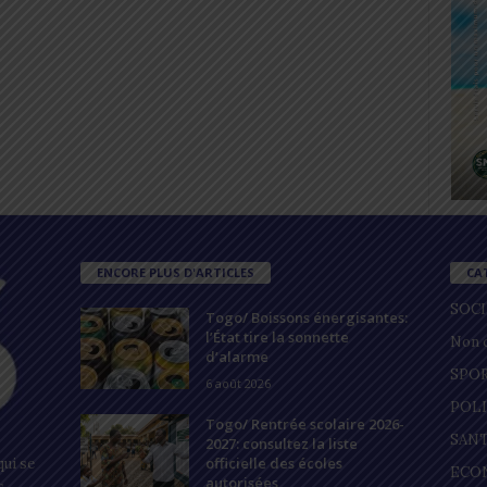
ENCORE PLUS D'ARTICLES
CA
SOC
Togo/ Boissons énergisantes:
l’État tire la sonnette
Non c
d’alarme
SPO
6 août 2026
POL
Togo/ Rentrée scolaire 2026-
SAN
2027: consultez la liste
officielle des écoles
ui se
ECO
autorisées
s