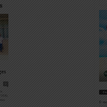
s
ges
0
a,
S’
T2ER),
unna
E-ma