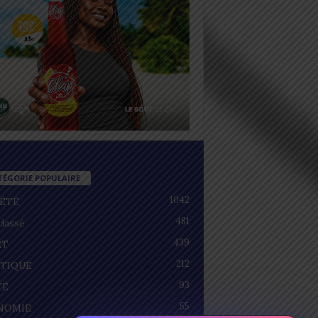
TÉGORIE POPULAIRE
1042
IÉTÉ
481
lassé
439
RT
212
ITIQUE
93
TÉ
55
NOMIE