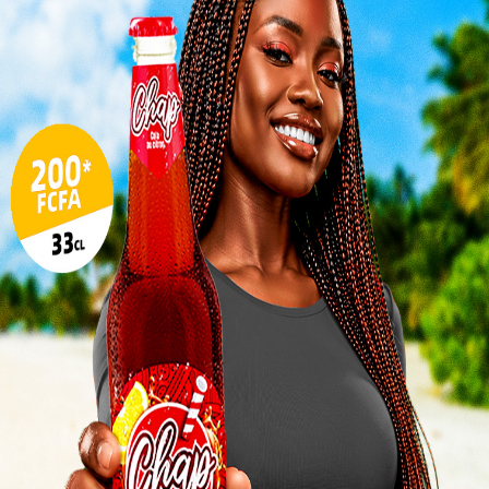
Togo/
sonne
Togo/
liste
ESSAL
visit
SWED
maitr
Glory
milli
L
3
10