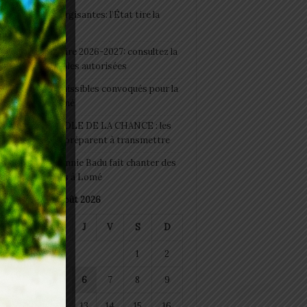
 Boissons énergisantes: l’État tire la
tte d’alarme
 Rentrée scolaire 2026-2027: consultez la
 officielle des écoles autorisées
 2026 : les admissibles convoqués pour la
e médicale à Lomé
D+ Togo / ECOLE DE LA CHANCE : les
es-artisans se préparent à transmettre
 Night 2026: Sonnie Badu fait chanter des
ers de personnes à Lomé
août 2026
M
M
J
V
S
D
1
2
4
5
6
7
8
9
11
12
13
14
15
16