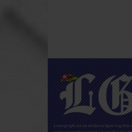
Lomegraph est un média en ligne togolais q
consacre exclusivement à la production de