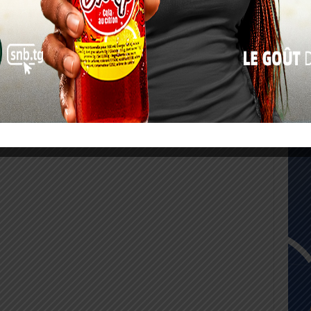
17
24
31
« Juil