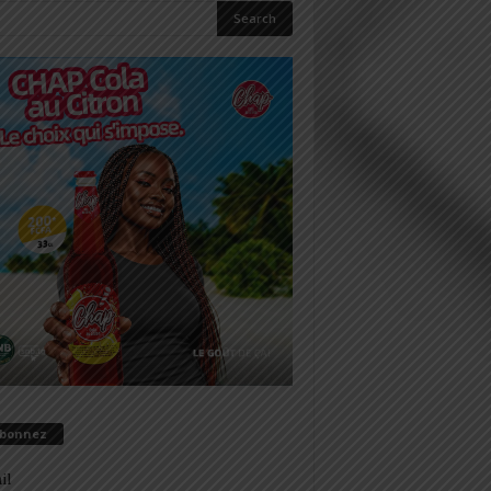
abonnez
il