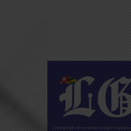
Lomegraph est un média en ligne togolais q