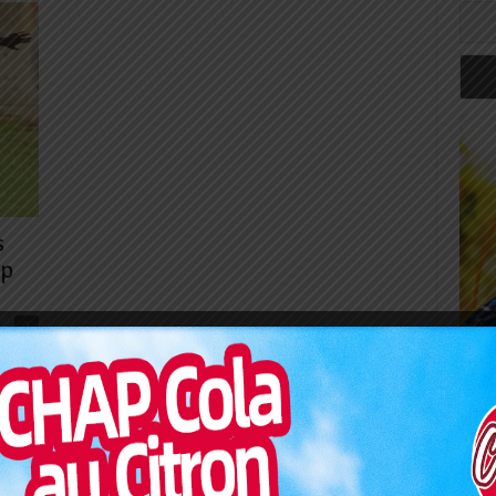
s
up
0
inine
Art