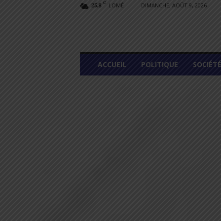
C
LOMÉ
DIMANCHE, AOÛT 9, 2026
25.8
L
ACCUEIL
POLITIQUE
SOCIÉT
O
M
E
G
R
A
P
H