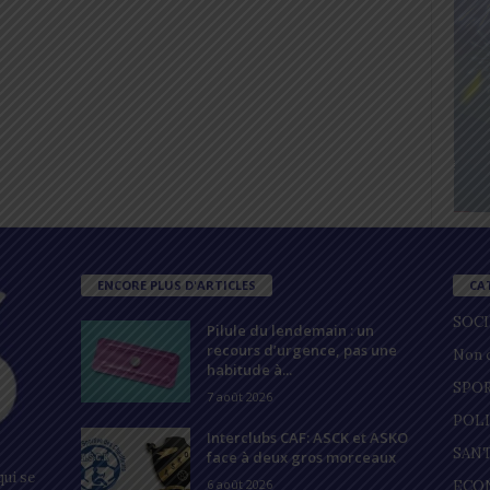
ENCORE PLUS D'ARTICLES
CA
SOC
Pilule du lendemain : un
recours d’urgence, pas une
Non c
habitude à...
SPO
7 août 2026
POL
Interclubs CAF: ASCK et ASKO
SAN
face à deux gros morceaux
ui se
6 août 2026
ECO