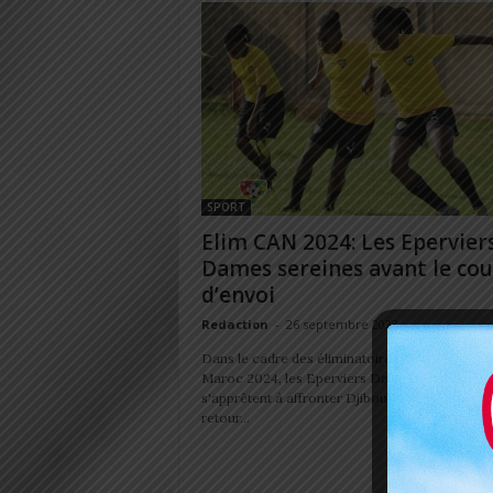
SPORT
Elim CAN 2024: Les Epervier
Dames sereines avant le co
d’envoi
Redaction
-
26 septembre 2023
Dans le cadre des éliminatoires de la CAN Fém
Maroc 2024, les Eperviers Dames du Togo
s'apprêtent à affronter Djibouti lors du match
retour...