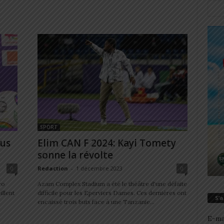
SPORT
ous
Elim CAN F 2024: Kayi Tomety
sonne la révolte
0
Redaction
-
1 décembre 2023
0
ro
Azam Complex Stadium a été le théâtre d'une défaite
llent
difficile pour les Eperviers Dames. Ces dernières ont
S’
encaissé trois buts face à une Tanzanie...
E-ma