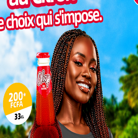
Pilul
une h
Inter
morc
Togo/
sonne
Togo/
liste
ESSAL
visit
L
3