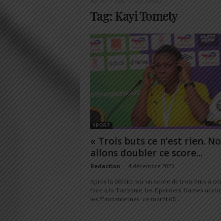
Accueil
Tags
Kayi Tomety
Tag: Kayi Tomety
SPORT
« Trois buts ce n’est rien. N
allons doubler ce score...
Redaction
-
4 décembre 2023
Après la défaite sur un score de trois buts à zé
face à la Tanzanie, les Eperviers Dames accuei
les Tanzaniennes ce mardi 05...