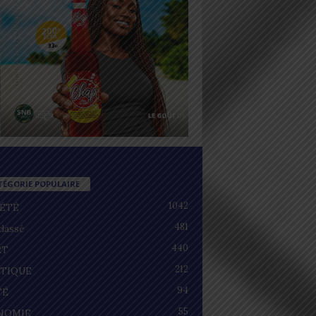
TÉGORIE POPULAIRE
1042
IÉTÉ
481
lassé
440
RT
212
ITIQUE
94
TÉ
55
NOMIE