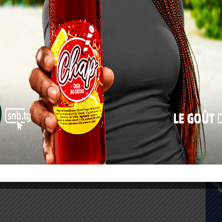
10
17
24
31
« Juil