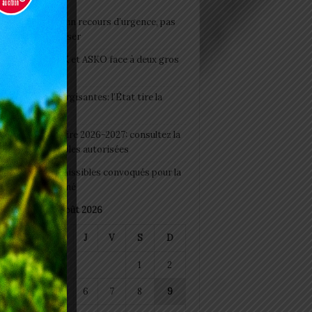
e du lendemain : un recours d’urgence, pas
abitude à banaliser
clubs CAF: ASCK et ASKO face à deux gros
eaux
 Boissons énergisantes: l’État tire la
tte d’alarme
 Rentrée scolaire 2026-2027: consultez la
 officielle des écoles autorisées
 2026 : les admissibles convoqués pour la
e médicale à Lomé
août 2026
M
M
J
V
S
D
1
2
4
5
6
7
8
9