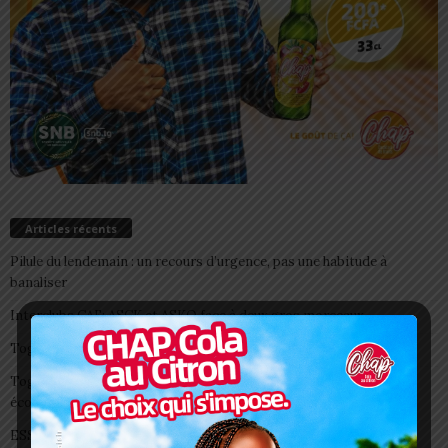
Articles récents
Pilule du lendemain : un recours d’urgence, pas une habitude à
banaliser
Interclubs CAF: ASCK et ASKO face à deux gros morceaux
Togo/ Boissons énergisantes: l’État tire la sonnette d’alarme
Togo/ Rentrée scolaire 2026-2027: consultez la liste officielle des
écoles autorisées
ESSAL 2026 : les admissibles convoqués pour la visite médicale à