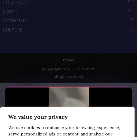
212
POLITIQUE
94
SANTÉ
55
ECONOMIE
51
CULTURE
Privacy
© Copyright 2025 | LOMEGRAPH
All rights reserved
We value your privacy
We use cookies to enhance your browsing experience,
serve personalized ads or content, and analyze our