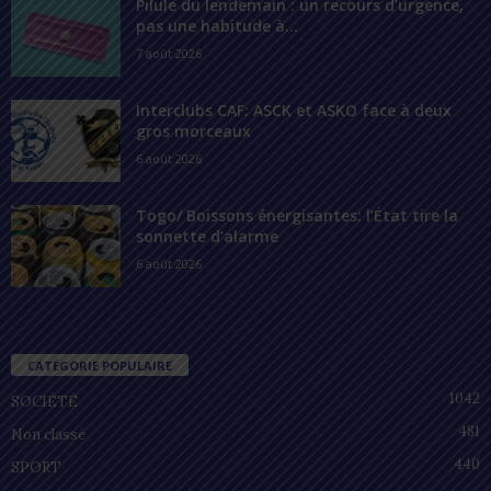
Pilule du lendemain : un recours d’urgence,
pas une habitude à...
7 août 2026
Interclubs CAF: ASCK et ASKO face à deux
gros morceaux
6 août 2026
Togo/ Boissons énergisantes: l’État tire la
sonnette d’alarme
6 août 2026
CATÉGORIE POPULAIRE
1042
SOCIÉTÉ
481
Non classé
440
SPORT