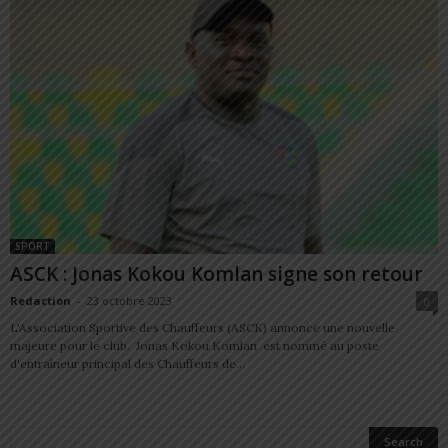
SPORT
ASCK : Jonas Kokou Komlan signe son retour
Redaction
-
23 octobre 2023
0
L'Association Sportive des Chauffeurs (ASCK) annonce une nouvelle
majeure pour le club. Jonas Kokou Komlan est nommé au poste
d'entraîneur principal des Chauffeurs de...