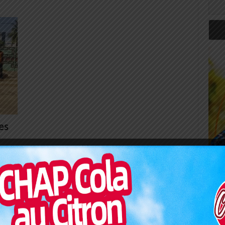
es
0
rde de
Art