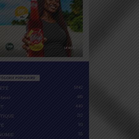
TÉGORIE POPULAIRE
1042
IÉTÉ
481
lassé
440
RT
212
ITIQUE
93
TÉ
55
NOMIE