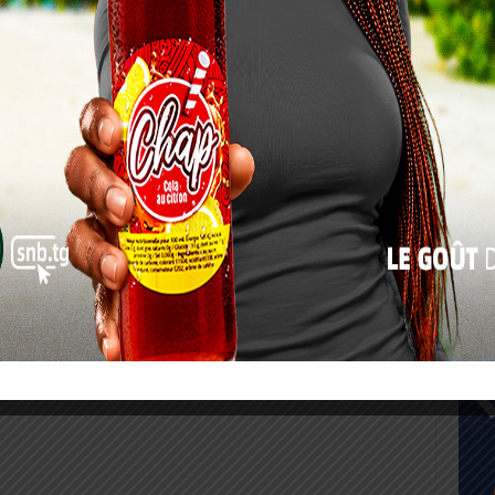
17
24
31
« Juil