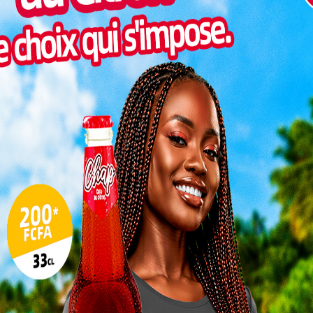
Inter
morc
Togo/
sonne
Togo/
liste
ESSAL
visit
SWED
maitr
L
3
10