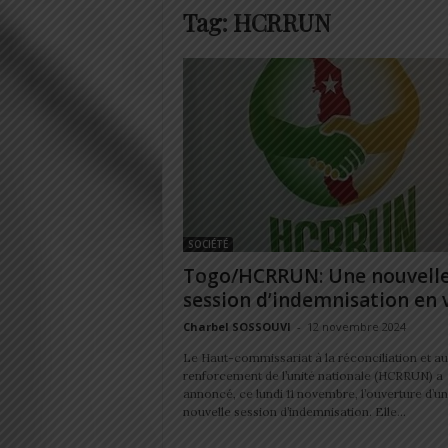
Tag: HCRRUN
SOCIÉTÉ
Togo/HCRRUN: Une nouvell
session d’indemnisation en 
Charbel SOSSOUVI
-
12 novembre 2024
Le Haut-commissariat à la réconciliation et au
renforcement de l’unité nationale (HCRRUN) a
annoncé, ce lundi 11 novembre, l’ouverture d’u
nouvelle session d’indemnisation. Elle...