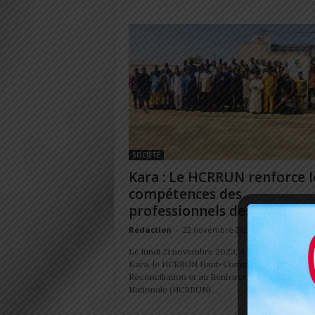
SOCIÉTÉ
Kara : Le HCRRUN renforce l
compétences des
professionnels des médias
Redaction
-
22 novembre 2023
Le lundi 21 novembre 2023, à l'hôtel La Conco
Kara, le HCRRUN Haut-Commissariat à la
Réconciliation et au Renforcement de l’Unité
Nationale (HCRRUN)...