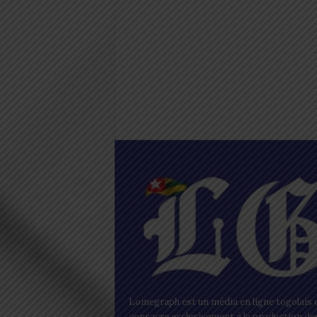
Lomegraph est un média en ligne togolais q
consacre exclusivement à la production de