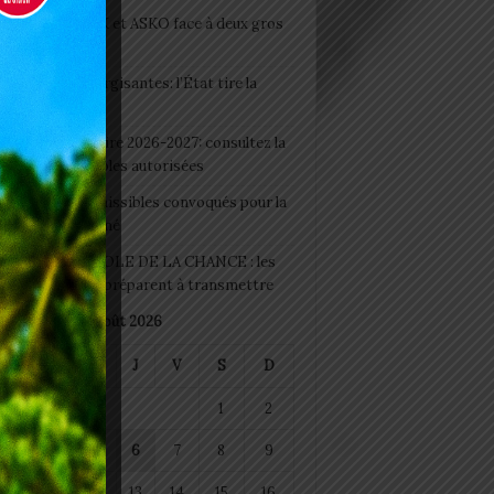
clubs CAF: ASCK et ASKO face à deux gros
eaux
 Boissons énergisantes: l’État tire la
tte d’alarme
 Rentrée scolaire 2026-2027: consultez la
 officielle des écoles autorisées
 2026 : les admissibles convoqués pour la
e médicale à Lomé
D+ Togo / ECOLE DE LA CHANCE : les
es-artisans se préparent à transmettre
août 2026
M
M
J
V
S
D
1
2
4
5
6
7
8
9
11
12
13
14
15
16