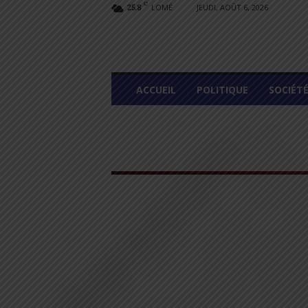
C
LOMÉ
JEUDI, AOÛT 6, 2026
25.8
L
ACCUEIL
POLITIQUE
SOCIÉT
O
M
E
G
R
A
P
H