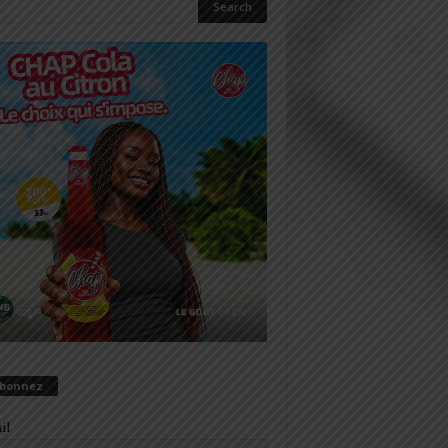
abonnez
il