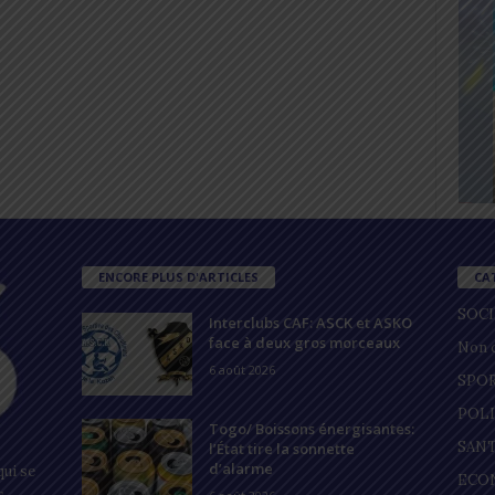
ENCORE PLUS D'ARTICLES
CA
SOC
Interclubs CAF: ASCK et ASKO
face à deux gros morceaux
Non c
6 août 2026
SPO
POL
Togo/ Boissons énergisantes:
SAN
l’État tire la sonnette
d’alarme
ui se
ECO
s