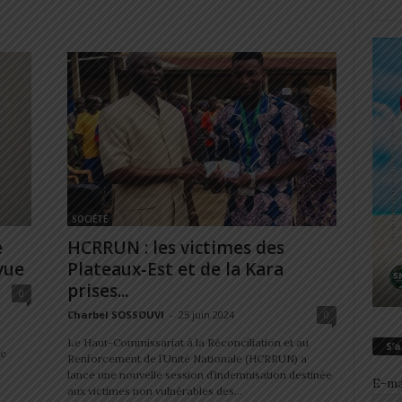
SOCIÉTÉ
e
HCRRUN : les victimes des
vue
Plateaux-Est et de la Kara
prises...
0
Charbel SOSSOUVI
-
25 juin 2024
0
Le Haut-Commissariat à la Réconciliation et au
S’
ne
Renforcement de l’Unité Nationale (HCRRUN) a
lancé une nouvelle session d’indemnisation destinée
E-ma
aux victimes non vulnérables des...