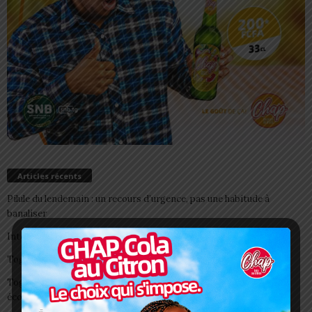
Articles récents
Pilule du lendemain : un recours d’urgence, pas une habitude à
banaliser
Interclubs CAF: ASCK et ASKO face à deux gros morceaux
Togo/ Boissons énergisantes: l’État tire la sonnette d’alarme
Togo/ Rentrée scolaire 2026-2027: consultez la liste officielle des
écoles autorisées