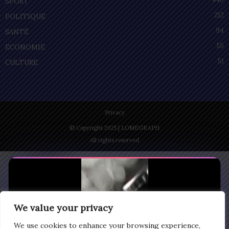
SPORT
212
POLITIQUE
94
SANTÉ
55
ECONOMIE
51
CULTURE
Privacy
© Copyright 2025 | LOMEGRAPH
All rights reserved
We value your privacy
We use cookies to enhance your browsing experience,