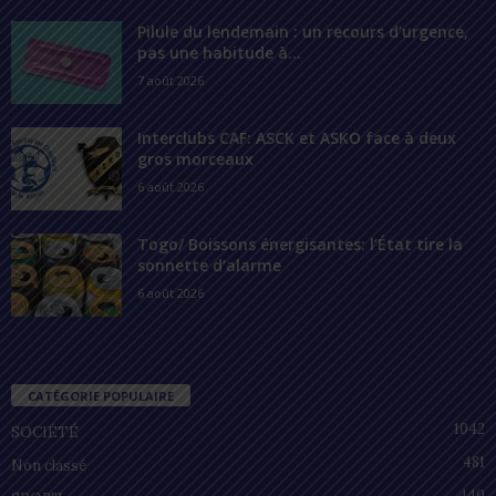
Pilule du lendemain : un recours d’urgence,
pas une habitude à...
7 août 2026
Interclubs CAF: ASCK et ASKO face à deux
gros morceaux
6 août 2026
Togo/ Boissons énergisantes: l’État tire la
sonnette d’alarme
6 août 2026
CATÉGORIE POPULAIRE
1042
SOCIÉTÉ
481
Non classé
440