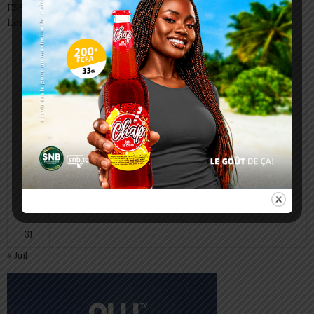
ESSAL 2026 : les admissibles convoqués pour la visite médicale à
Lomé
août 2026
L
M
M
J
V
S
D
1
2
3
4
5
6
7
8
9
10
11
12
13
14
15
16
17
18
19
20
21
22
23
24
25
26
27
28
29
30
31
« Juil