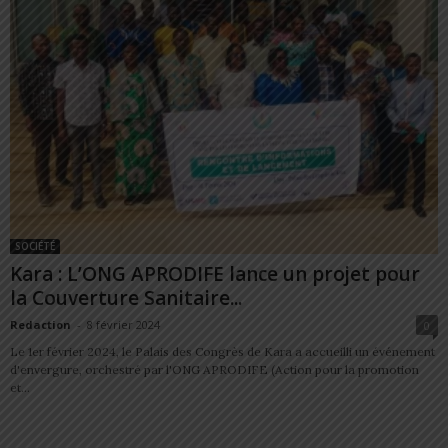
SOCIÉTÉ
Kara : L’ONG APRODIFE lance un projet pour
la Couverture Sanitaire...
Redaction
-
8 février 2024
0
Le 1er février 2024, le Palais des Congrès de Kara a accueilli un événement
d'envergure, orchestré par l'ONG APRODIFE (Action pour la promotion
et...