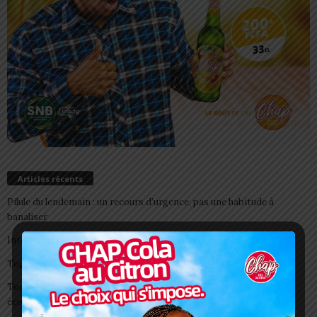
Articles récents
Pilule du lendemain : un recours d’urgence, pas une habitude à
banaliser
Interclubs CAF: ASCK et ASKO face à deux gros morceaux
Togo/ Boissons énergisantes: l’État tire la sonnette d’alarme
Togo/ Rentrée scolaire 2026-2027: consultez la liste officielle des
écoles autorisées