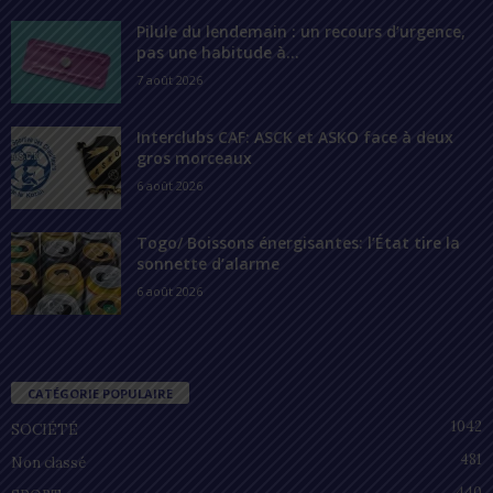
Pilule du lendemain : un recours d’urgence,
pas une habitude à...
7 août 2026
Interclubs CAF: ASCK et ASKO face à deux
gros morceaux
6 août 2026
Togo/ Boissons énergisantes: l’État tire la
sonnette d’alarme
6 août 2026
CATÉGORIE POPULAIRE
1042
SOCIÉTÉ
481
Non classé
440