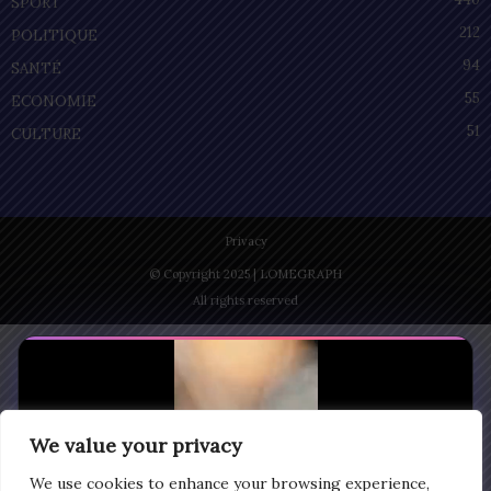
SPORT
212
POLITIQUE
94
SANTÉ
55
ECONOMIE
51
CULTURE
Privacy
© Copyright 2025 | LOMEGRAPH
All rights reserved
We value your privacy
We use cookies to enhance your browsing experience,