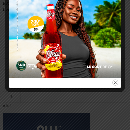
ESSAL 2026 : les admissibles convoqués pour la visite médicale à
Lomé
août 2026
L
M
M
J
V
S
D
1
2
3
4
5
6
7
8
9
10
11
12
13
14
15
16
17
18
19
20
21
22
23
24
25
26
27
28
29
30
31
« Juil