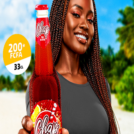
Inter
morc
Togo/
sonne
Togo/
liste
POLITIQUE
ESSAL
visit
Togo-Arabie Saoudite :
se
Renforcement des liens
SWED
bilatéraux et des partenariats
maitr
stratégiques
0
Redaction
-
13 octobre 2023
0
L
Wang Yi
Ce 11 octobre 2023, le Président de la République
Togolaise, Faure Essozimna Gnassingbé, a reçu
l’Envoyé spécial du Roi Salman bin Abdulaziz Al-
Saoud, Adel...
3
10