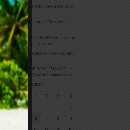
clubs CAF: ASCK et ASKO face à deux gros
eaux
 Boissons énergisantes: l’État tire la
tte d’alarme
 Rentrée scolaire 2026-2027: consultez la
 officielle des écoles autorisées
 2026 : les admissibles convoqués pour la
e médicale à Lomé
D+ Togo / ECOLE DE LA CHANCE : les
es-artisans se préparent à transmettre
août 2026
M
M
J
V
S
D
1
2
4
5
6
7
8
9
11
12
13
14
15
16