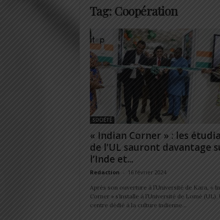
Tag: Coopération
SOCIÉTÉ
« Indian Corner » : les étudi
de l’UL sauront davantage s
l’Inde et...
Redaction
-
16 février 2024
Après son ouverture à l’Université de Kara, « I
Corner » s’installe à l’Université de Lomé (UL).
centre dédié à la culture indienne...