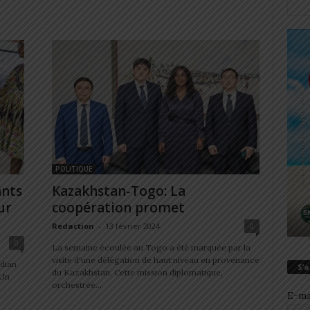
POLITIQUE
ants
Kazakhstan-Togo: La
ur
coopération promet
Redaction
-
13 février 2024
0
0
La semaine écoulée au Togo a été marquée par la
visite d'une délégation de haut niveau en provenance
ndian
S’
du Kazakhstan. Cette mission diplomatique,
 Un
orchestrée...
E-ma