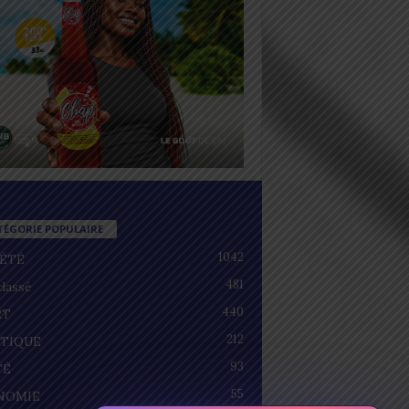
TÉGORIE POPULAIRE
1042
IÉTÉ
481
lassé
440
RT
212
ITIQUE
93
TÉ
55
NOMIE