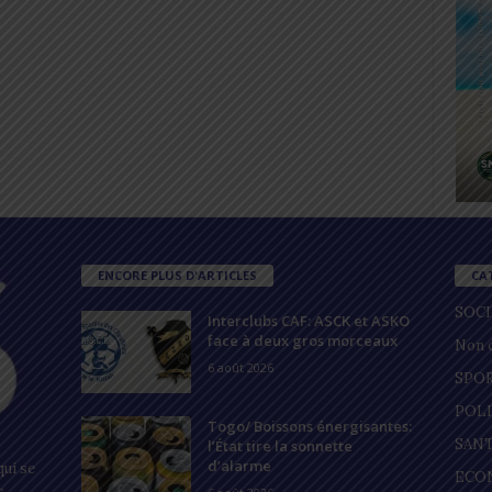
ENCORE PLUS D'ARTICLES
CA
SOC
Interclubs CAF: ASCK et ASKO
face à deux gros morceaux
Non c
6 août 2026
SPO
POL
Togo/ Boissons énergisantes:
SAN
l’État tire la sonnette
d’alarme
ui se
ECO
s