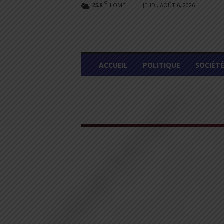
C
LOMÉ
JEUDI, AOÛT 6, 2026
25.8
L
ACCUEIL
POLITIQUE
SOCIÉT
O
M
E
G
R
A
P
H