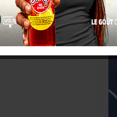
17
24
31
« Juil