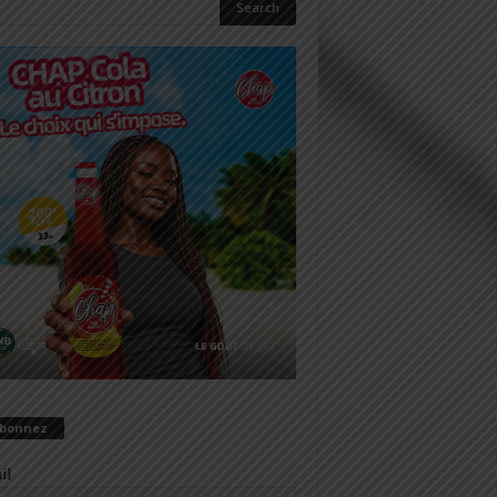
abonnez
il