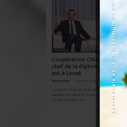
POLITIQUE
Coopération Chine-Togo: Le
chef de la diplomatie chinoi
est à Lomé
Redaction
-
17 janvier 2024
Ce mardi 16 janvier en fin de soirée, l'avion du
ministre des affaires étrangères de la Chine, 
a foulé le tarmac de...