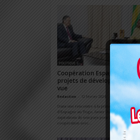
POLITIQUE
Coopération Espagne-Togo:
projets de développement 
vue
Redaction
-
12 février 2024
Dans une rencontre à la primature, l'ambassa
d'Espagne au Togo, Javier Gutiérrez, a partagé
aspirations de son pays pour approfondir la
coopération avec...