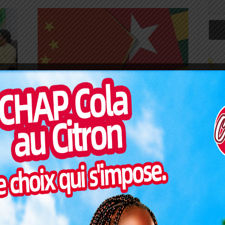
POLITIQUE
 Des
Diplomatie/Chine-Togo: Une
en
coopération plus fructueuse en
vue
0
Redaction
-
6 février 2024
0
deur
À Lomé, sous le ciel étoilé d'une soirée anticipée du
 les
Nouvel An chinois, l'Empire du milieu renouvelle ses
vœux de collaboration avec le Togo....
Art