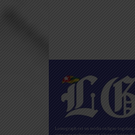
Lomegraph est un média en ligne togolais q
consacre exclusivement à la production de