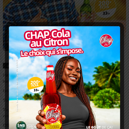
Articles récents
Pilule du lendemain : un recours d’urgence, pas une habitude à
banaliser
Interclubs CAF: ASCK et ASKO face à deux gros morceaux
Togo/ Boissons énergisantes: l’État tire la sonnette d’alarme
Togo/ Rentrée scolaire 2026-2027: consultez la liste officielle des
écoles autorisées
ESSAL 2026 : les admissibles convoqués pour la visite médicale à