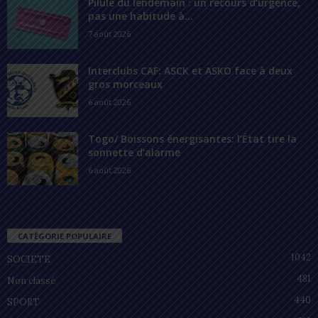
Pilule du lendemain : un recours d’urgence,
pas une habitude à...
7 août 2026
Interclubs CAF: ASCK et ASKO face à deux
gros morceaux
6 août 2026
Togo/ Boissons énergisantes: l’État tire la
sonnette d’alarme
6 août 2026
CATÉGORIE POPULAIRE
1042
SOCIÉTÉ
481
Non classé
440
SPORT