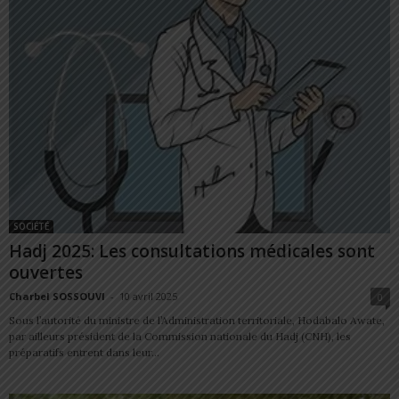
SOCIÉTÉ
Hadj 2025: Les consultations médicales sont
ouvertes
Charbel SOSSOUVI
-
10 avril 2025
0
Sous l’autorité du ministre de l’Administration territoriale, Hodabalo Awate,
par ailleurs président de la Commission nationale du Hadj (CNH), les
préparatifs entrent dans leur...