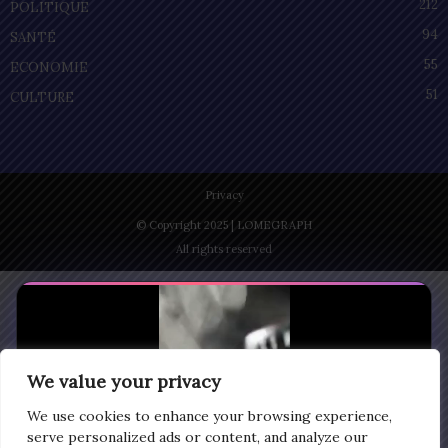
212
POLITIQUE
94
SANTÉ
55
ECONOMIE
51
CULTURE
Privacy
© Copyright 2025 | LOMEGRAPH
All rights reserved
We value your privacy
We use cookies to enhance your browsing experience,
serve personalized ads or content, and analyze our