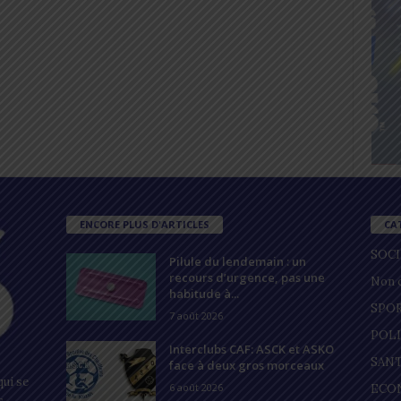
ENCORE PLUS D'ARTICLES
CA
SOC
Pilule du lendemain : un
recours d’urgence, pas une
Non c
habitude à...
SPO
7 août 2026
POL
Interclubs CAF: ASCK et ASKO
SAN
face à deux gros morceaux
ui se
6 août 2026
ECO
s