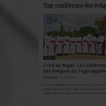
Tag: conférence des évêq
SOCIÉTÉ
Crise au Niger: La Conféren
des Evêques du Togo appelle 
Redaction
-
8 août 2023
La crise politique qui secoue le Niger fait l’actu
depuis quelques jours. Elle ne laisse personne
indifférent. Pour apporter leur pierre à la résolu