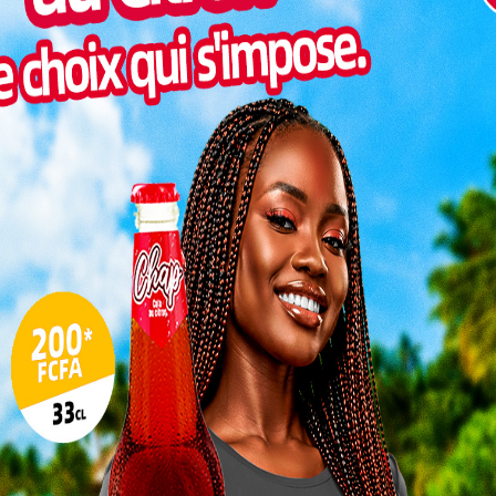
Pilul
une h
Inter
morc
Togo/
sonne
Togo/
liste
ESSAL
visit
L
3
10