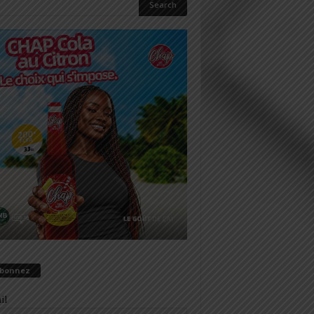
abonnez
il