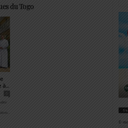
ues du Togo
ce
à...
0
alité
S’
tion...
E-ma