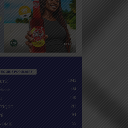
TÉGORIE POPULAIRE
1042
IÉTÉ
481
lassé
440
RT
212
ITIQUE
94
TÉ
55
NOMIE