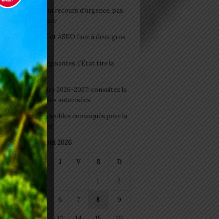
e du lendemain : un recours d’urgence, pas
abitude à banaliser
clubs CAF: ASCK et ASKO face à deux gros
eaux
 Boissons énergisantes: l’État tire la
tte d’alarme
 Rentrée scolaire 2026-2027: consultez la
 officielle des écoles autorisées
 2026 : les admissibles convoqués pour la
e médicale à Lomé
août 2026
M
M
J
V
S
D
1
2
4
5
6
7
8
9
11
12
13
14
15
16