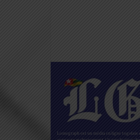
Lomegraph est un média en ligne togolais q
consacre exclusivement à la production de