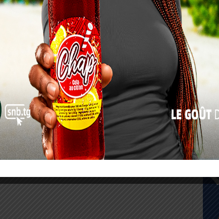
17
24
31
« Juil