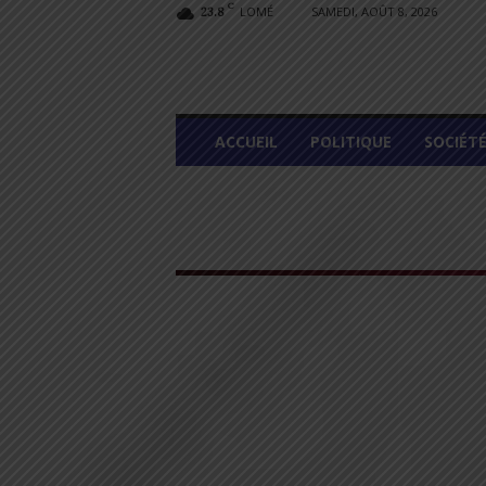
C
LOMÉ
SAMEDI, AOÛT 8, 2026
23.8
L
ACCUEIL
POLITIQUE
SOCIÉT
O
M
E
G
R
A
P
H