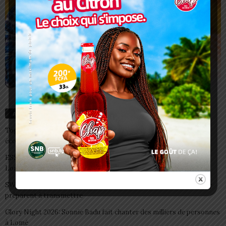
Articles récents
Togo/ Rentrée scolaire 2026-2027: consultez la liste officielle des
écoles autorisées
ESSAL 2026 : les admissibles convoqués pour la visite médicale à
Lomé
SWEDD+ Togo / ECOLE DE LA CHANCE : les maitres-artisans se
préparent à transmettre
Glory Night 2026: Sonnie Badu fait chanter des milliers de personnes
à Lomé