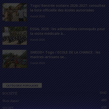
Togo/ Rentrée scolaire 2026-2027: consultez
la liste officielle des écoles autorisées
4 août 2026
ESSAL 2026 : les admissibles convoqués pour
la visite médicale à...
4 août 2026
SWEDD+ Togo / ECOLE DE LA CHANCE : les
maitres-artisans se...
3 août 2026
CATÉGORIE POPULAIRE
1042
SOCIÉTÉ
480
Non classé
439
SPORT