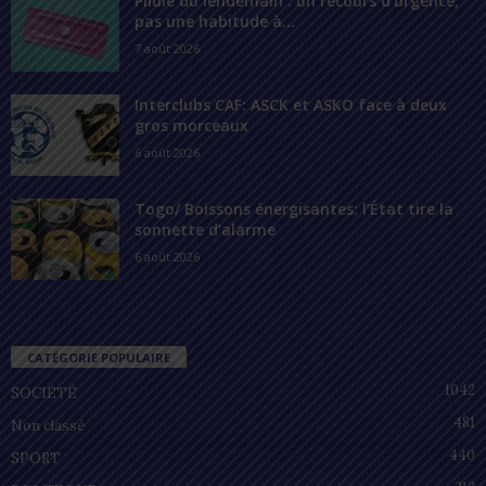
Pilule du lendemain : un recours d’urgence,
pas une habitude à...
7 août 2026
Interclubs CAF: ASCK et ASKO face à deux
gros morceaux
6 août 2026
Togo/ Boissons énergisantes: l’État tire la
sonnette d’alarme
6 août 2026
CATÉGORIE POPULAIRE
1042
SOCIÉTÉ
481
Non classé
440
SPORT