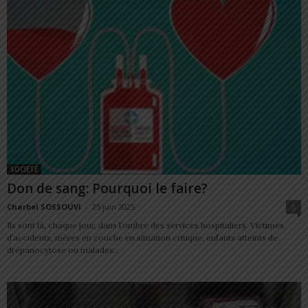
SOCIÉTÉ
Don de sang: Pourquoi le faire?
Charbel SOSSOUVI
-
25 juin 2025
0
Ils sont là, chaque jour, dans l’ombre des services hospitaliers. Victimes
d’accidents, mères en couche en situation critique, enfants atteints de
drépanocytose ou malades...