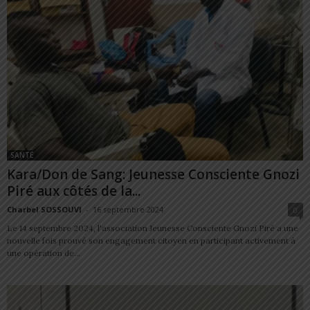
SANTÉ
Kara/Don de Sang: Jeunesse Consciente Gnozi
Piré aux côtés de la...
Charbel SOSSOUVI
-
16 septembre 2024
0
Le 14 septembre 2024, l'association Jeunesse Consciente Gnozi Piré a une
nouvelle fois prouvé son engagement citoyen en participant activement à
une opération de...