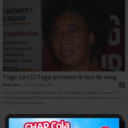
SOCIÉTÉ
Togo: La CCI-Togo promeut le don de sang
Redaction
-
30 novembre 2023
0
Dans sa mission d'approvisionner les formations sanitaires du pays, le
Centre National de Transfusion Sanguine en étroite collaboration avec la
CCI-Togo est présent sur...