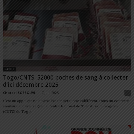
SANTÉ
Togo/CNTS: 52000 poches de sang à collecter
d’ici décembre 2025
Charbel SOSSOUVI
-
17 juin 2025
0
C’est un appel qui ne devrait laisser personne indifférent. Dans un contexte
sanitaire encore fragile, le Centre National de Transfusion Sanguine
(CNTS) du Togo...