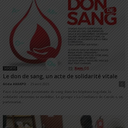
SOCIÉTÉ
Le don de sang, un acte de solidarité vitale
Alida AKAKPO
-
25 avril 2025
0
Face à la pénurie persistante de sang dans les hôpitaux togolais, la
solidarité citoyenne se mobilise. Le groupe « La Confiance de Carole », en
partenariat...