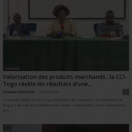
ECONOMIE
Valorisation des produits marchands : la CCI-
Togo révèle les résultats d’une...
Charbel SOSSOUVI
-
2 juillet 2024
0
Ce mardi 2 juillet, la CCI-Togo (Chambre de Commerce et d’Industrie du
Togo) a dévoilé les résultats d'une étude commanditée sur la valorisation
des...