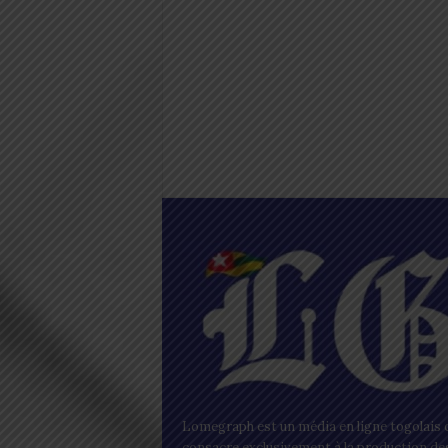
Lomegraph est un média en ligne togolais q
consacre exclusivement à la production de