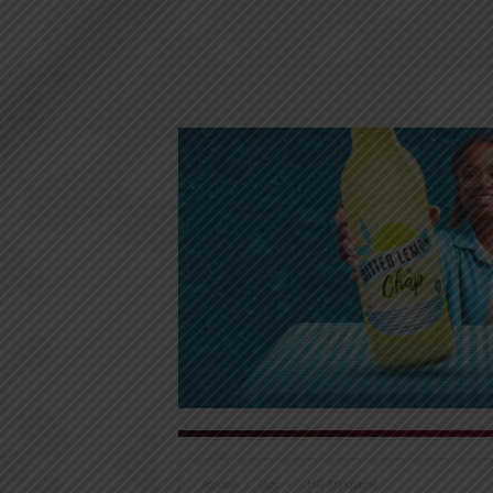
Accueil
Tags
CHR Atakpamé