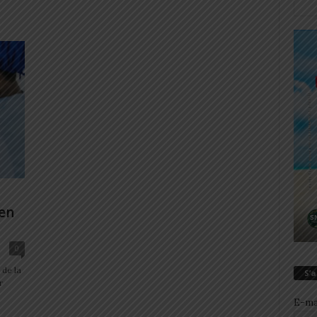
en
0
 de la
S’
r
E-ma