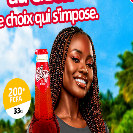
Inter
morc
Togo/
sonne
Togo/
liste
ESSAL
visit
SWED
maitr
L
3
10