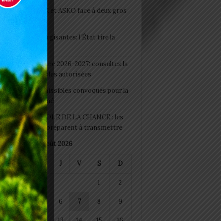
clubs CAF: ASCK et ASKO face à deux gros
eaux
 Boissons énergisantes: l’État tire la
tte d’alarme
 Rentrée scolaire 2026-2027: consultez la
 officielle des écoles autorisées
 2026 : les admissibles convoqués pour la
e médicale à Lomé
D+ Togo / ECOLE DE LA CHANCE : les
es-artisans se préparent à transmettre
août 2026
M
M
J
V
S
D
1
2
4
5
6
7
8
9
11
12
13
14
15
16