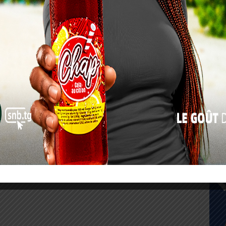
17
24
31
« Juil