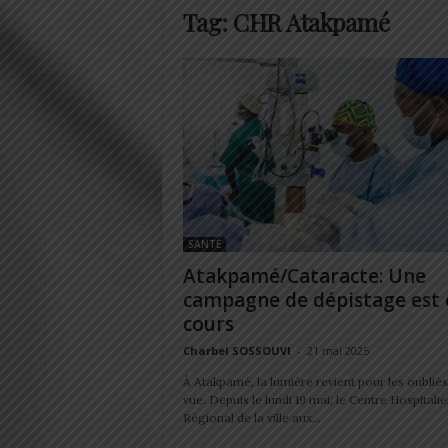
Tag: CHR Atakpamé
SANTÉ
Atakpamé/Cataracte: Une
campagne de dépistage est 
cours
Charbel SOSSOUVI
-
21 mai 2025
À Atakpamé, la lumière revient pour les oubliés
vue. Depuis le lundi 19 mai, le Centre Hospitalie
Régional de la ville aux...