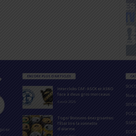
ENCORE PLUS D'ARTICLES
CA
SOC
Interclubs CAF: ASCK et ASKO
face à deux gros morceaux
Non c
6 août 2026
SPO
POL
Togo/ Boissons énergisantes:
SAN
l’État tire la sonnette
d’alarme
ui se
ECO
s