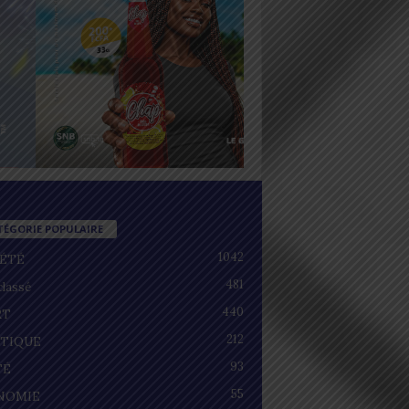
TÉGORIE POPULAIRE
1042
IÉTÉ
481
lassé
440
RT
212
ITIQUE
93
TÉ
55
NOMIE