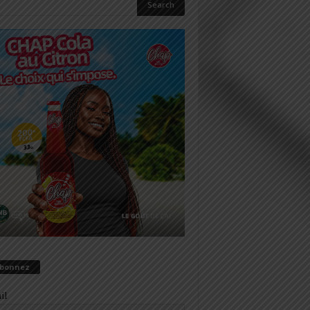
abonnez
il