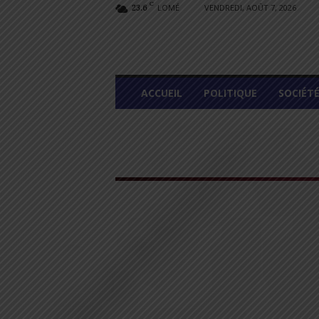
C
LOMÉ
VENDREDI, AOÛT 7, 2026
23.6
L
ACCUEIL
POLITIQUE
SOCIÉT
O
M
E
G
R
A
P
H