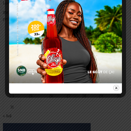
Lomé
SWEDD+ Togo / ECOLE DE LA CHANCE : les maitres-artisans se
préparent à transmettre
août 2026
L
M
M
J
V
S
D
1
2
3
4
5
6
7
8
9
10
11
12
13
14
15
16
17
18
19
20
21
22
23
24
25
26
27
28
29
30
31
« Juil