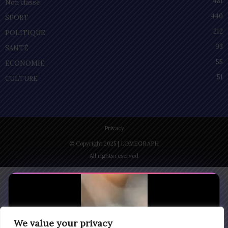
481
Non classé
440
SPORT
212
POLITIQUE
93
SANTÉ
55
ECONOMIE
51
CULTURE
Privacy
© Copyright 2025 | LOMEGRAPH
All rights reserved
We value your privacy