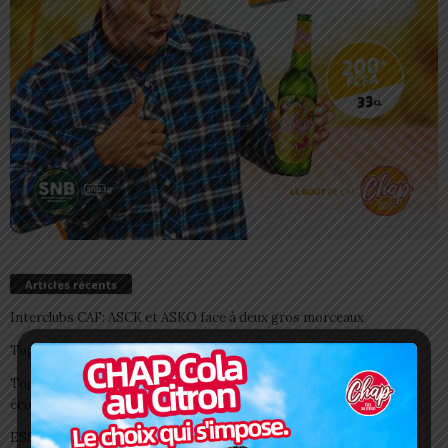
Articles récents
Interclubs CAF: ASCK et ASKO face à deux gros morceaux
Togo/ Boissons énergisantes: l’État tire la sonnette d’alarme
Togo/ Rentrée scolaire 2026-2027: consultez la liste officielle des
écoles autorisées
ESSAL 2026 : les admissibles convoqués pour la visite médicale à