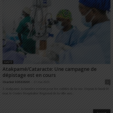
SANTÉ
Atakpamé/Cataracte: Une campagne de
dépistage est en cours
Charbel SOSSOUVI
-
21 mai 2025
0
À Atakpamé, la lumière revient pour les oubliés de la vue. Depuis le lundi 19
mai, le Centre Hospitalier Régional de la ville aux...