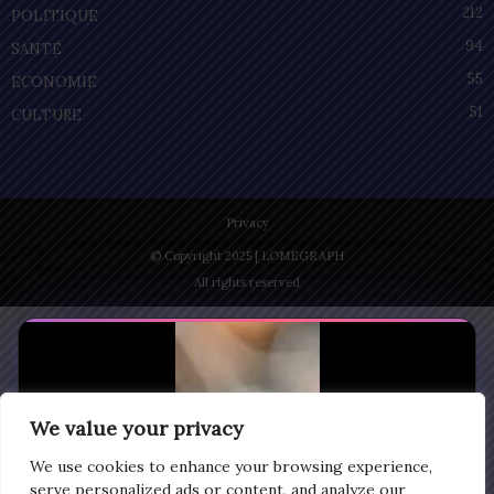
212
POLITIQUE
94
SANTÉ
55
ECONOMIE
51
CULTURE
Privacy
© Copyright 2025 | LOMEGRAPH
All rights reserved
We value your privacy
We use cookies to enhance your browsing experience,
serve personalized ads or content, and analyze our