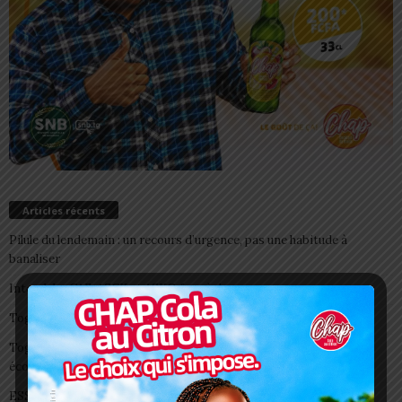
Articles récents
Pilule du lendemain : un recours d’urgence, pas une habitude à
banaliser
Interclubs CAF: ASCK et ASKO face à deux gros morceaux
Togo/ Boissons énergisantes: l’État tire la sonnette d’alarme
Togo/ Rentrée scolaire 2026-2027: consultez la liste officielle des
écoles autorisées
ESSAL 2026 : les admissibles convoqués pour la visite médicale à