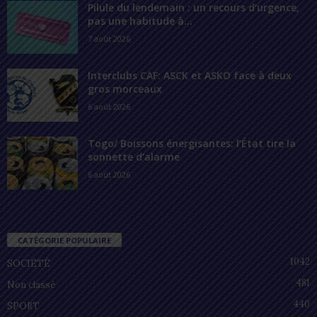
Pilule du lendemain : un recours d’urgence,
pas une habitude à...
7 août 2026
Interclubs CAF: ASCK et ASKO face à deux
gros morceaux
6 août 2026
Togo/ Boissons énergisantes: l’État tire la
sonnette d’alarme
6 août 2026
CATÉGORIE POPULAIRE
1042
SOCIÉTÉ
481
Non classé
440
SPORT