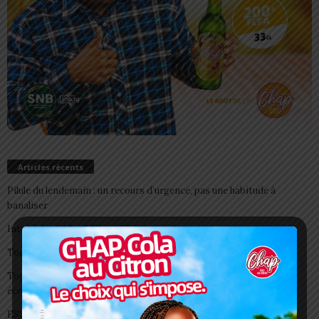
Articles récents
Pilule du lendemain : un recours d’urgence, pas une habitude à
banaliser
Interclubs CAF: ASCK et ASKO face à deux gros morceaux
Togo/ Boissons énergisantes: l’État tire la sonnette d’alarme
Togo/ Rentrée scolaire 2026-2027: consultez la liste officielle des
écoles autorisées
ESSAL 2026 : les admissibles convoqués pour la visite médicale à