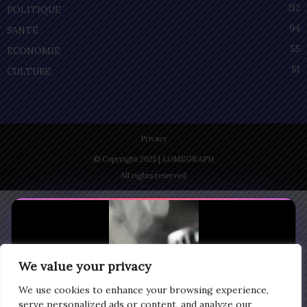
212
POLITIQUE
94
SANTÉ
55
ECONOMIE
51
CULTURE
Privacy
© Copyright 2025 | LOMEGRAPH
All rights reserved
We value your privacy
We use cookies to enhance your browsing experience,
serve personalized ads or content, and analyze our