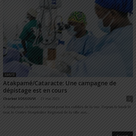
SANTÉ
Atakpamé/Cataracte: Une campagne de
dépistage est en cours
Charbel SOSSOUVI
-
21 mai 2025
0
À Atakpamé, la lumière revient pour les oubliés de la vue. Depuis le lundi 19
mai, le Centre Hospitalier Régional de la ville aux...