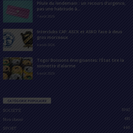
Pilule du lendemain : un recours d’urgence,
pas une habitude à...
7 août 2026
Interclubs CAF: ASCK et ASKO face à deux
gros morceaux
6 août 2026
Togo/ Boissons énergisantes: l’État tire la
sonnette d’alarme
6 août 2026
CATÉGORIE POPULAIRE
1042
SOCIÉTÉ
481
Non classé
440
SPORT