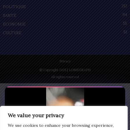
212
POLITIQUE
94
SANTÉ
55
ECONOMIE
51
CULTURE
Privacy
© Copyright 2025 | LOMEGRAPH
All rights reserved
We value your privacy
We use cookies to enhance your browsing experience,