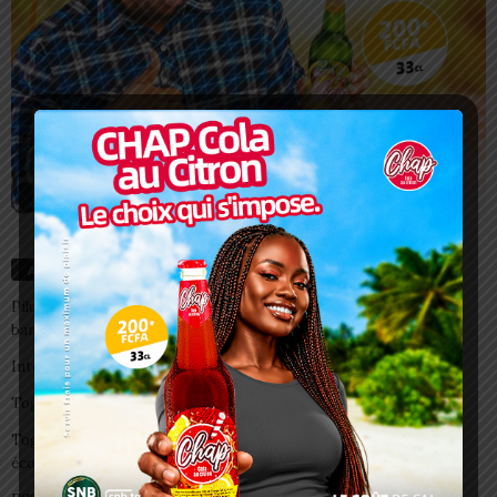
Articles récents
Pilule du lendemain : un recours d’urgence, pas une habitude à
banaliser
Interclubs CAF: ASCK et ASKO face à deux gros morceaux
Togo/ Boissons énergisantes: l’État tire la sonnette d’alarme
Togo/ Rentrée scolaire 2026-2027: consultez la liste officielle des
écoles autorisées