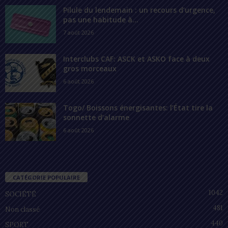
Pilule du lendemain : un recours d’urgence,
pas une habitude à...
7 août 2026
Interclubs CAF: ASCK et ASKO face à deux
gros morceaux
6 août 2026
Togo/ Boissons énergisantes: l’État tire la
sonnette d’alarme
6 août 2026
CATÉGORIE POPULAIRE
1042
SOCIÉTÉ
481
Non classé
440
SPORT