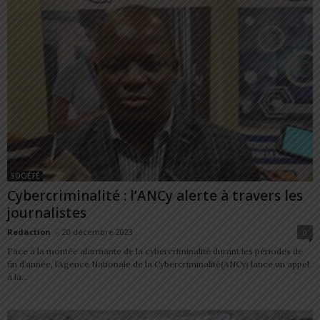
SOCIÉTÉ
Cybercriminalité : l’ANCy alerte à travers les
journalistes
Redaction
-
20 décembre 2023
0
Face à la montée alarmante de la cybercriminalité durant les périodes de
fin d’année, l’Agence Nationale de la Cybercriminalité(ANCy) lance un appel
à la...