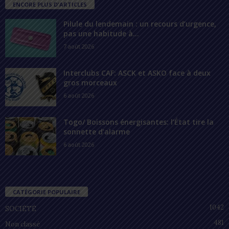
ENCORE PLUS D'ARTICLES
Pilule du lendemain : un recours d’urgence,
pas une habitude à...
7 août 2026
Interclubs CAF: ASCK et ASKO face à deux
gros morceaux
6 août 2026
Togo/ Boissons énergisantes: l’État tire la
sonnette d’alarme
6 août 2026
CATÉGORIE POPULAIRE
1042
SOCIÉTÉ
481
Non classé