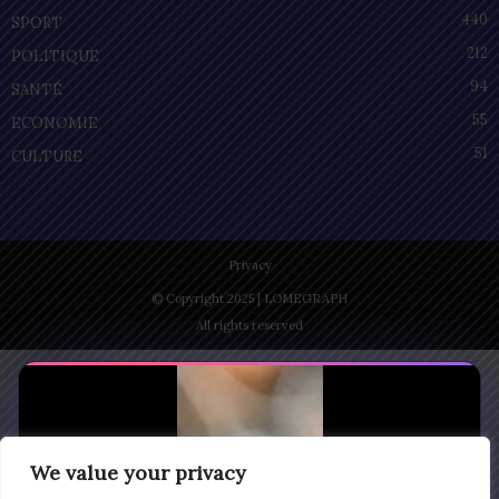
440
SPORT
212
POLITIQUE
94
SANTÉ
55
ECONOMIE
51
CULTURE
Privacy
© Copyright 2025 | LOMEGRAPH
All rights reserved
We value your privacy