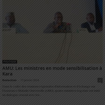
POLITIQUE
AMU: Les ministres en mode sensibilisation à
Kara
Redaction
-
17 janvier 2024
0
Dans le cadre des réunions régionales d'information et d'échange sur
l'Assurance Maladie Universelle (AMU), quatre ministres togolais ont initié
un dialogue crucial avec les...