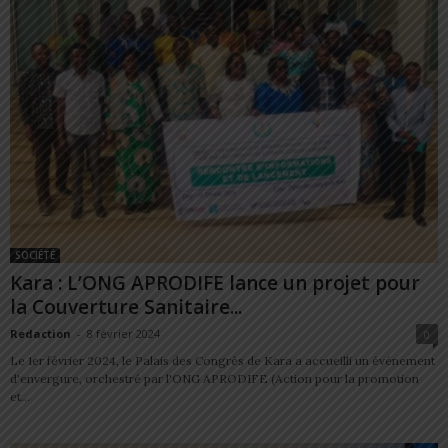
SOCIÉTÉ
Kara : L’ONG APRODIFE lance un projet pour
la Couverture Sanitaire...
Redaction
-
8 février 2024
0
Le 1er février 2024, le Palais des Congrès de Kara a accueilli un événement
d'envergure, orchestré par l'ONG APRODIFE (Action pour la promotion
et...