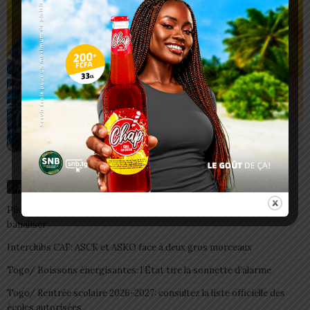
Articles récents
Pilule du lendemain : un recours d’urgence, pas une habitude à
banaliser
Interclubs CAF: ASCK et ASKO face à deux gros morceaux
Togo/ Boissons énergisantes: l’État tire la sonnette d’alarme
Togo/ Rentrée scolaire 2026-2027: consultez la liste officielle des
écoles autorisées