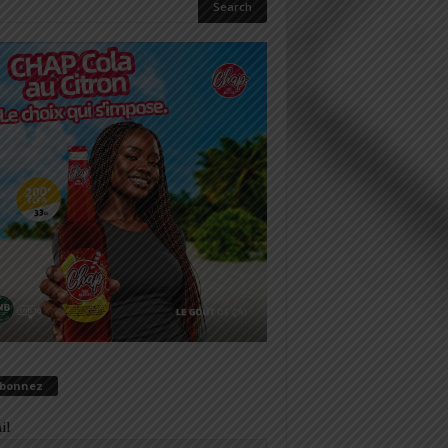
abonnez
il