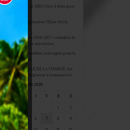
clubs CAF: ASCK et ASKO face à deux gros
eaux
 Boissons énergisantes: l’État tire la
tte d’alarme
 Rentrée scolaire 2026-2027: consultez la
 officielle des écoles autorisées
 2026 : les admissibles convoqués pour la
e médicale à Lomé
D+ Togo / ECOLE DE LA CHANCE : les
es-artisans se préparent à transmettre
août 2026
M
M
J
V
S
D
1
2
4
5
6
7
8
9
11
12
13
14
15
16