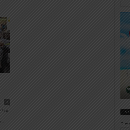
0
cès à
S’
...
E-ma