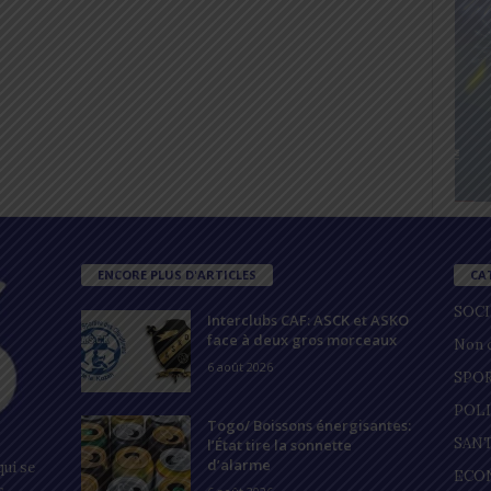
ENCORE PLUS D'ARTICLES
CA
SOC
Interclubs CAF: ASCK et ASKO
face à deux gros morceaux
Non c
6 août 2026
SPO
POL
Togo/ Boissons énergisantes:
SAN
l’État tire la sonnette
d’alarme
ui se
ECO
s