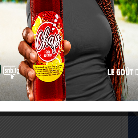
17
24
31
« Juil