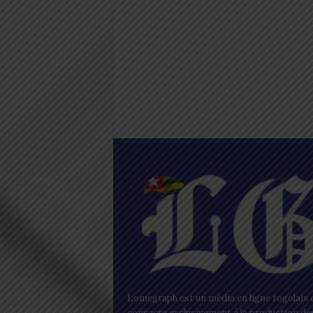
Lomegraph est un média en ligne togolais q
consacre exclusivement à la production de