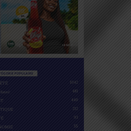
TÉGORIE POPULAIRE
1042
IÉTÉ
481
lassé
440
RT
212
ITIQUE
93
TÉ
55
NOMIE