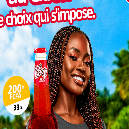
Inter
morc
Togo/
sonne
Togo/
liste
ESSAL
visit
SWED
maitr
L
3
10