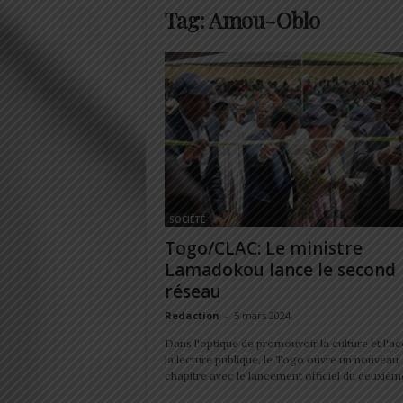
Tag: Amou-Oblo
SOCIÉTÉ
Togo/CLAC: Le ministre
Lamadokou lance le second
réseau
Redaction
-
5 mars 2024
Dans l'optique de promouvoir la culture et l'ac
la lecture publique, le Togo ouvre un nouveau
chapitre avec le lancement officiel du deuxième