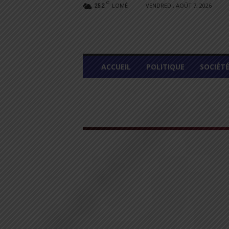
C
LOMÉ
VENDREDI, AOÛT 7, 2026
25.2
L
ACCUEIL
POLITIQUE
SOCIÉT
O
M
E
G
R
A
P
H