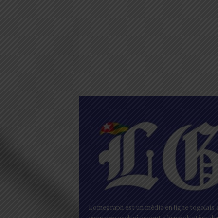
Lomegraph est un média en ligne togolais q
consacre exclusivement à la production de