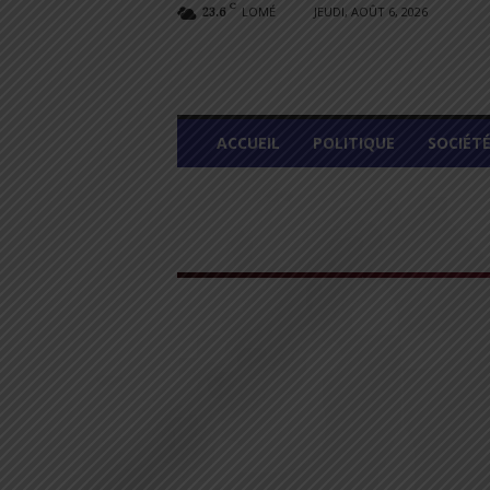
C
LOMÉ
JEUDI, AOÛT 6, 2026
23.6
L
ACCUEIL
POLITIQUE
SOCIÉT
O
M
E
G
R
A
P
H