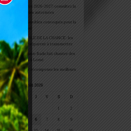
 Rentrée scolaire 2026-2027: consultez la
 officielle des écoles autorisées
 2026 : les admissibles convoqués pour la
e médicale à Lomé
D+ Togo / ECOLE DE LA CHANCE : les
es-artisans se préparent à transmettre
 Night 2026: Sonnie Badu fait chanter des
ers de personnes à Lomé
 : AGRI-ESPOIR récompense les meilleurs
ts
août 2026
M
M
J
V
S
D
1
2
4
5
6
7
8
9
11
12
13
14
15
16