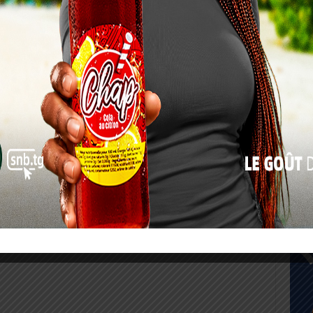
17
24
31
« Juil