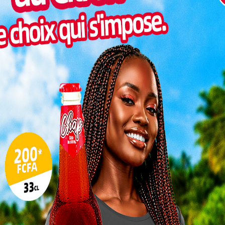
Togo/
liste
ESSAL
visit
SWED
maitr
Glory
milli
Vogan
talen
L
3
10