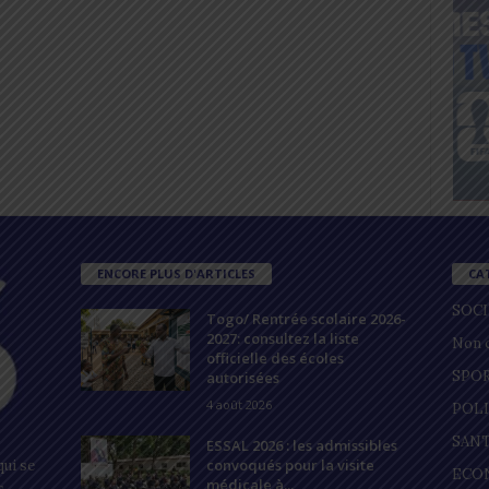
ENCORE PLUS D'ARTICLES
CA
SOC
Togo/ Rentrée scolaire 2026-
2027: consultez la liste
Non c
officielle des écoles
SPO
autorisées
4 août 2026
POL
SAN
ESSAL 2026 : les admissibles
convoqués pour la visite
ui se
ECO
médicale à...
s