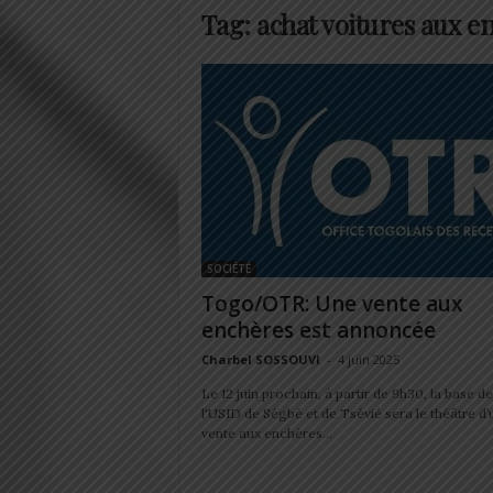
Tag: achat voitures aux e
SOCIÉTÉ
Togo/OTR: Une vente aux
enchères est annoncée
Charbel SOSSOUVI
-
4 juin 2025
Le 12 juin prochain, à partir de 9h30, la base de
l'USID de Ségbé et de Tsévié sera le théâtre d’
vente aux enchères...