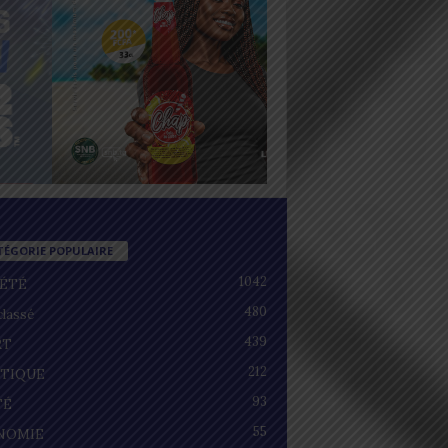
TÉGORIE POPULAIRE
1042
IÉTÉ
480
lassé
439
RT
212
ITIQUE
93
TÉ
55
NOMIE