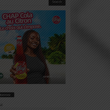
abonnez
il