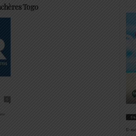
nchères Togo
0
une
S’
E-ma