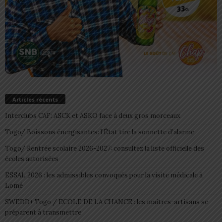
Articles récents
Interclubs CAF: ASCK et ASKO face à deux gros morceaux
Togo/ Boissons énergisantes: l’État tire la sonnette d’alarme
Togo/ Rentrée scolaire 2026-2027: consultez la liste officielle des
écoles autorisées
ESSAL 2026 : les admissibles convoqués pour la visite médicale à
Lomé
SWEDD+ Togo / ECOLE DE LA CHANCE : les maitres-artisans se
préparent à transmettre