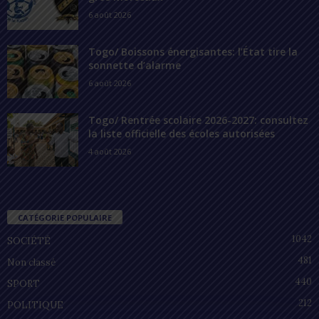
6 août 2026
Togo/ Boissons énergisantes: l’État tire la
sonnette d’alarme
6 août 2026
Togo/ Rentrée scolaire 2026-2027: consultez
la liste officielle des écoles autorisées
4 août 2026
CATÉGORIE POPULAIRE
1042
SOCIÉTÉ
481
Non classé
440
SPORT
212
POLITIQUE