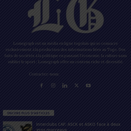
Lomegraph est un média en ligne togolais qui se consacre
exclusivement à la production des informations liées au Togo. Des
faits de sociétés à la politique en passant l’économie, la culture sans
oublier le sport ; Lomegraph offre un contenu riche et diversifié.
Contactez-nous:
contact@lomegraph.tg
ENCORE PLUS D'ARTICLES
Interclubs CAF: ASCK et ASKO face à deux
gros morceaux