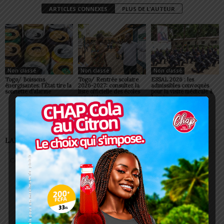
ARTICLES CONNEXES
PLUS DE L'AUTEUR
Non classé
Non classé
Non classé
Togo/ Boissons
Togo/ Rentrée scolaire
ESSAL 2026 : les
énergisantes: l’État tire la
2026-2027: consultez la
admissibles convoqués
sonnette d’alarme
liste officielle des écoles
pour la visite médicale à
autorisées
Lomé
LAISSER UN COMMENTAIRE