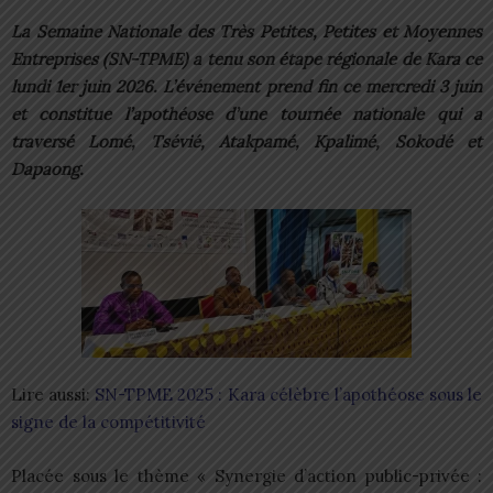
La Semaine Nationale des Très Petites, Petites et Moyennes
Entreprises (SN-TPME) a tenu son étape régionale de Kara ce
lundi 1er juin 2026. L’événement prend fin ce mercredi 3 juin
et constitue l’apothéose d’une tournée nationale qui a
traversé Lomé, Tsévié, Atakpamé, Kpalimé, Sokodé et
Dapaong.
Lire aussi:
SN-TPME 2025 : Kara célèbre l’apothéose sous le
signe de la compétitivité
Placée sous le thème « Synergie d’action public-privée :