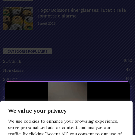
Togo/ Boissons énergisantes: l’État tire la
sonnette d’alarme
6 août 2026
CATÉGORIE POPULAIRE
1042
SOCIÉTÉ
481
Non classé
440
SPORT
212
POLITIQUE
94
SANTÉ
55
ECONOMIE
We value your privacy
51
CULTURE
We use cookies to enhance your browsing experience,
serve personalized ads or content, and analyze our
traffic. By clicking "Accept All", you consent to our use of