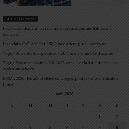
Articles récents
Pilule du lendemain : un recours d’urgence, pas une habitude à
banaliser
Interclubs CAF: ASCK et ASKO face à deux gros morceaux
Togo/ Boissons énergisantes: l’État tire la sonnette d’alarme
Togo/ Rentrée scolaire 2026-2027: consultez la liste officielle des
écoles autorisées
ESSAL 2026 : les admissibles convoqués pour la visite médicale à
Lomé
août 2026
L
M
M
J
V
S
D
1
2
3
4
5
6
7
8
9