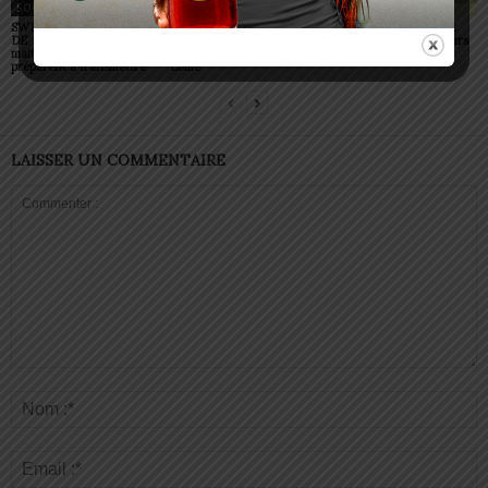
SOCIÉTÉ
SOCIÉTÉ
SOCIÉTÉ
SWEDD+ Togo / ECOLE
Glory Night 2026: Sonnie
Vogan : AGRI-ESPOIR
DE LA CHANCE : les
Badu fait chanter des
récompense les meilleurs
maitres-artisans se
milliers de personnes à
talents
préparent à transmettre
Lomé
LAISSER UN COMMENTAIRE