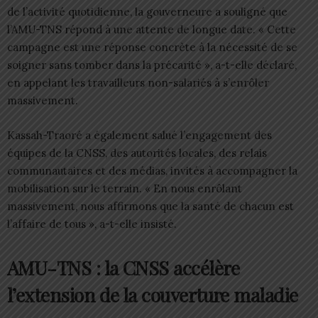
de l’activité quotidienne, la gouverneure a souligné que
l’AMU-TNS répond à une attente de longue date. « Cette
campagne est une réponse concrète à la nécessité de se
soigner sans tomber dans la précarité », a-t-elle déclaré,
en appelant les travailleurs non-salariés à s’enrôler
massivement.
Kassah-Traoré a également salué l’engagement des
équipes de la CNSS, des autorités locales, des relais
communautaires et des médias, invités à accompagner la
mobilisation sur le terrain. « En nous enrôlant
massivement, nous affirmons que la santé de chacun est
l’affaire de tous », a-t-elle insisté.
AMU-TNS : la CNSS accélère
l’extension de la couverture maladie