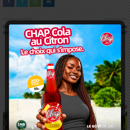
Article précédent
Article suivant
Culture: Adieu Kara Music
Togo: Pourquoi la HAAC ne
Awards !
suffisait plus?
Alida AKAKPO
ARTICLES CONNEXES
PLUS DE L'AUTEUR