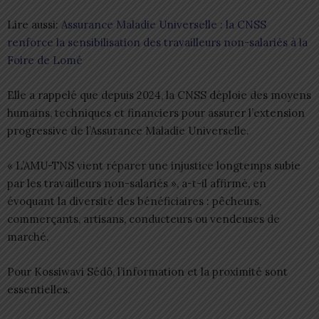
Lire aussi:
Assurance Maladie Universelle : la CNSS
renforce la sensibilisation des travailleurs non-salariés à la
Foire de Lomé
Elle a rappelé que depuis 2024, la CNSS déploie des moyens
humains, techniques et financiers pour assurer l’extension
progressive de l’Assurance Maladie Universelle.
« L’AMU-TNS vient réparer une injustice longtemps subie
par les travailleurs non-salariés », a-t-il affirmé, en
évoquant la diversité des bénéficiaires : pêcheurs,
commerçants, artisans, conducteurs ou vendeuses de
marché.
Pour Kossiwavi Sédô, l’information et la proximité sont
essentielles.