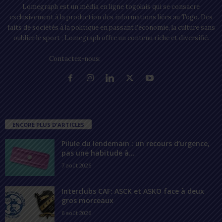
Lomegraph est un média en ligne togolais qui se consacre
exclusivement à la production des informations liées au Togo. Des
faits de sociétés à la politique en passant l’économie, la culture sans
oublier le sport ; Lomegraph offre un contenu riche et diversifié.
Contactez-nous:
contact@lomegraph.tg
ENCORE PLUS D'ARTICLES
Pilule du lendemain : un recours d’urgence,
pas une habitude à...
7 août 2026
Interclubs CAF: ASCK et ASKO face à deux
gros morceaux
6 août 2026