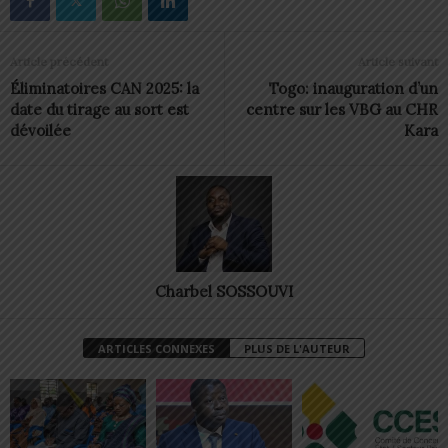
Article précédent
Article suivant
Éliminatoires CAN 2025: la
Togo: inauguration d’un
date du tirage au sort est
centre sur les VBG au CHR
dévoilée
Kara
Charbel SOSSOUVI
ARTICLES CONNEXES
PLUS DE L'AUTEUR