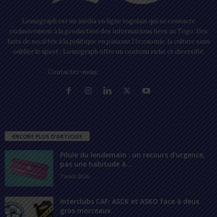
Lomegraph est un média en ligne togolais qui se consacre
exclusivement à la production des informations liées au Togo. Des
faits de sociétés à la politique en passant l’économie, la culture sans
oublier le sport ; Lomegraph offre un contenu riche et diversifié.
Contactez-nous:
contact@lomegraph.tg
ENCORE PLUS D'ARTICLES
Pilule du lendemain : un recours d’urgence,
pas une habitude à...
7 août 2026
Interclubs CAF: ASCK et ASKO face à deux
gros morceaux