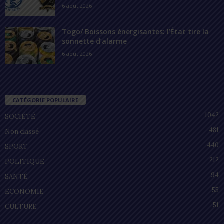
6 août 2026
Togo/ Boissons énergisantes: l’État tire la
sonnette d’alarme
6 août 2026
CATÉGORIE POPULAIRE
1042
SOCIÉTÉ
481
Non classé
440
SPORT
212
POLITIQUE
94
SANTÉ
55
ECONOMIE
51
CULTURE