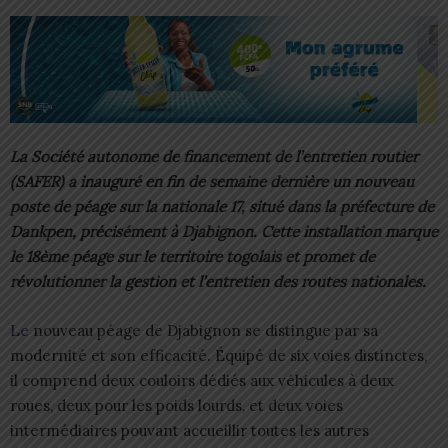
La Société autonome de financement de l’entretien routier
(SAFER) a inauguré en fin de semaine dernière un nouveau
poste de péage sur la nationale 17, situé dans la préfecture de
Dankpen, précisément à Djabignon. Cette installation marque
le 18ème péage sur le territoire togolais et promet de
révolutionner la gestion et l’entretien des routes nationales.
Le
nouveau péage de Djabignon se distingue par sa
modernité et son efficacité. Équipé de six voies distinctes,
il comprend deux couloirs dédiés aux véhicules à deux
roues, deux pour les poids lourds, et deux voies
intermédiaires pouvant accueillir toutes les autres