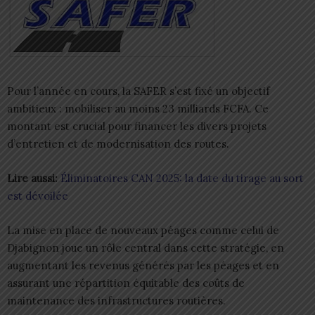
Pour l’année en cours, la SAFER s’est fixé un objectif
ambitieux : mobiliser au moins 23 milliards FCFA. Ce
montant est crucial pour financer les divers projets
d’entretien et de modernisation des routes.
Lire aussi:
Éliminatoires CAN 2025: la date du tirage au sort
est dévoilée
La mise en place de nouveaux péages comme celui de
Djabignon joue un rôle central dans cette stratégie, en
augmentant les revenus générés par les péages et en
assurant une répartition équitable des coûts de
maintenance des infrastructures routières.