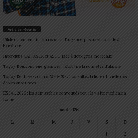
Articles récents
Pilule du lendemain : un recours d’urgence, pas une habitude à
banaliser
Interclubs CAF: ASCK et ASKO face à deux gros morceaux
Togo/ Boissons énergisantes: l’État tire la sonnette d’alarme
Togo/ Rentrée scolaire 2026-2027: consultez la liste officielle des
écoles autorisées
ESSAL 2026 : les admissibles convoqués pour la visite médicale à
Lomé
août 2026
L
M
M
J
V
S
D
1
2