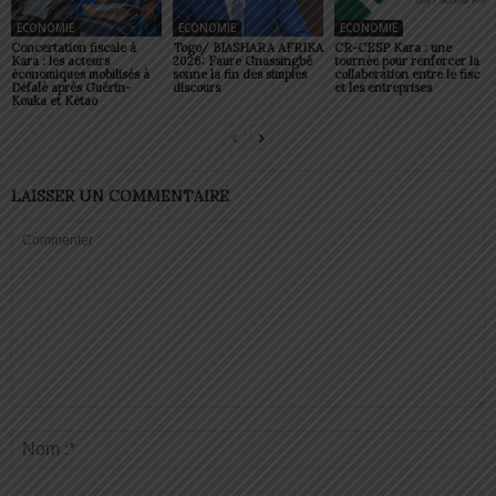
ECONOMIE
ECONOMIE
ECONOMIE
Concertation fiscale à
Togo/ BIASHARA AFRIKA
CR-CESP Kara : une
Kara : les acteurs
2026: Faure Gnassingbé
tournée pour renforcer la
économiques mobilisés à
sonne la fin des simples
collaboration entre le fisc
Défalé après Guérin-
discours
et les entreprises
Kouka et Kétao
LAISSER UN COMMENTAIRE