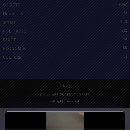
1042
SOCIÉTÉ
481
Non classé
440
SPORT
212
POLITIQUE
94
SANTÉ
55
ECONOMIE
51
CULTURE
Privacy
© Copyright 2025 | LOMEGRAPH
All rights reserved