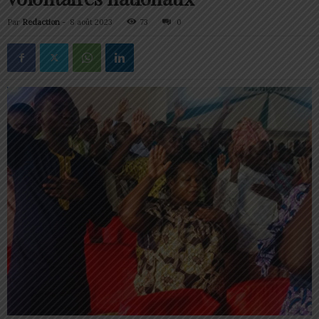
Par
Redaction
-
8 août 2023
73
0