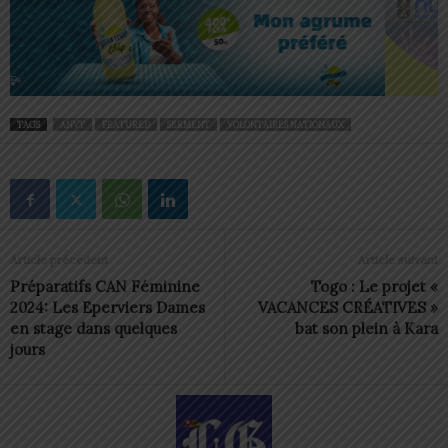
TAGS
ANVT
FEATURED
SERMENT
VOLONTAIRES NATIONAUX
Article précédent
Article suivant
Préparatifs CAN Féminine
Togo : Le projet «
2024: Les Eperviers Dames
VACANCES CRÉATIVES »
en stage dans quelques
bat son plein à Kara
jours