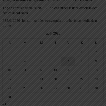
Togo/ Boissons énergisantes: l’État tire la sonnette d’alarme
Togo/ Rentrée scolaire 2026-2027: consultez la liste officielle des
écoles autorisées
ESSAL 2026 : les admissibles convoqués pour la visite médicale à
Lomé
août 2026
L
M
M
J
V
S
D
1
2
3
4
5
6
7
8
9
10
11
12
13
14
15
16
17
18
19
20
21
22
23
24
25
26
27
28
29
30
31
« Juil