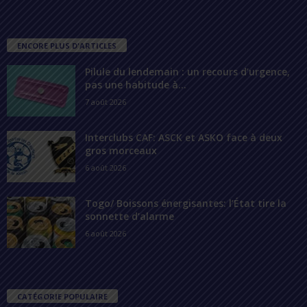
ENCORE PLUS D'ARTICLES
Pilule du lendemain : un recours d’urgence,
pas une habitude à...
7 août 2026
Interclubs CAF: ASCK et ASKO face à deux
gros morceaux
6 août 2026
Togo/ Boissons énergisantes: l’État tire la
sonnette d’alarme
6 août 2026
CATÉGORIE POPULAIRE