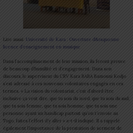
Lire aussi:
Université de Kara : Ouverture d&rsquo;une
licence d’enseignement en musique
Dans l’accomplissement de leur mission, ils feront preuve
de beaucoup d’humilité et d’engagement. Dans son
discours, le superviseur du CRV Kara BABA Bamouni Kodjo
s’est adressé à ces nouveaux volontaires engagés en ces
termes. « La vision du volontariat, c’est d’abord être
inclusive ça veut dire, que tu sois du nord, que tu sois du sud,
que tu sois femme, que tu sois homme, que tu sois une
personne ayant un handicap partout qu’on t’envoie au
Togo, faites l’effort d’y aller » a-t-il indiqué. Il a rappelé
également l’importance de la prestation de serment de