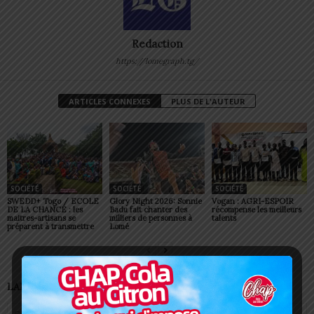
Redaction
https://lomegraph.tg/
ARTICLES CONNEXES
PLUS DE L'AUTEUR
SOCIÉTÉ
SOCIÉTÉ
SOCIÉTÉ
SWEDD+ Togo / ECOLE
Glory Night 2026: Sonnie
Vogan : AGRI-ESPOIR
DE LA CHANCE : les
Badu fait chanter des
récompense les meilleurs
maitres-artisans se
milliers de personnes à
talents
préparent à transmettre
Lomé
LAISSER UN COMMENTAIRE