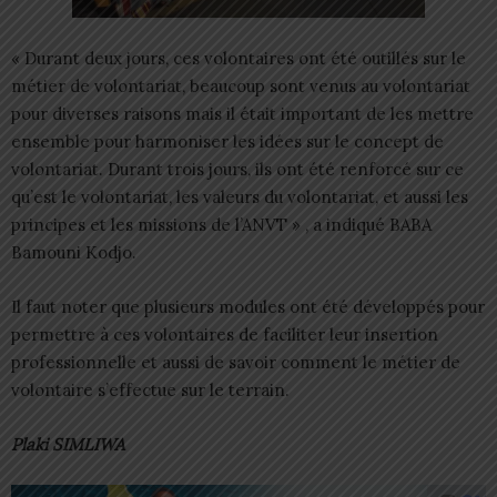
« Durant deux jours, ces volontaires ont été outillés sur le
métier de volontariat, beaucoup sont venus au volontariat
pour diverses raisons mais il était important de les mettre
ensemble pour harmoniser les idées sur le concept de
volontariat. Durant trois jours, ils ont été renforcé sur ce
qu’est le volontariat, les valeurs du volontariat, et aussi les
principes et les missions de l’ANVT » , a indiqué BABA
Bamouni Kodjo.
Il faut noter que plusieurs modules ont été développés pour
permettre à ces volontaires de faciliter leur insertion
professionnelle et aussi de savoir comment le métier de
volontaire s’effectue sur le terrain.
Plaki SIMLIWA