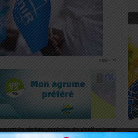
@TogoFirst
écouvert les résultats provisoires des dernières joutes
Art
icipales du 17 juillet, le parti au pouvoir, Union pour la