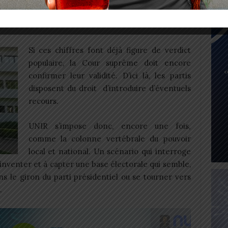
 en attendant le sceau de la Cour
Si ces chiffres font déjà figure de verdict
populaire, la Cour suprême doit encore
confirmer leur validité. D’ici là, les partis
disposent du droit d’introduire d’éventuels
recours.
UNIR s’impose donc, encore une fois,
comme la colonne vertébrale du pouvoir
local et national. Un scénario qui interroge
réinventer et à capter une base électorale qui semble,
ans le giron du parti présidentiel ou se tourner vers
.