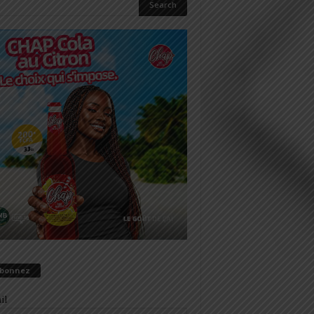
abonnez
il