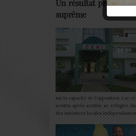
Un résultat provisoire
suprême
sur la capacité de l’opposition à se 
scrutin après scrutin, se réfugier d
des initiatives locales indépendantes