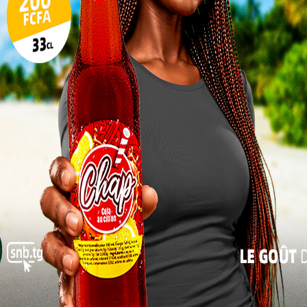
ématie d’UNIR, deux forces émergent néanmoins du
17
 développement intégral (ADDI), après avoir surpris
rme son
ascension
avec 34 sièges. Une performance
24
r les échéances futures.
31
« Juil
rcée du
 viens,
smatique
’ANC et
itoires,
sse des
MPDD du
e Dodji
aysage
 initiatives nouvelles, dès lors qu’elles sont portées