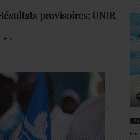
Résultats provisoires: UNIR
0
S’
E-ma