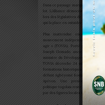
Dans ce paysage marqué par la supr
lot. L’Alliance démocratique pour le
lors des législatives de 2024, confi
qui la place en outsider crédible pou
Plus inattendue encore, la pe
mouvement indépendant « Togolais,
agir » (TOVIA). Porté par le chari
Joseph Gomado, ancien cadre de l
ministre du Développement des terr
TOVIA décroche 24 sièges et dépa
formations historiques comme le 
défunt Agbéyomé Kodjo ou les FDR d
Apévon. Une preuve que le p
politique togolais reste perméable aux
par des figures locales fortes.