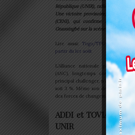
République (UNIR), rafle 1150 des 152
Une victoire provisoire, proclamée 
(CENI), qui confirme le leadershi
Gnassingbé sur la scène politique togo
Lire aussi:
Togo/TPU: Tolérance
partir du 1er août
L’Alliance nationale pour le cha
(ANC), longtemps considérée c
principal challenger, n’obtient que 5
soit 3 %. Même son de cloche pour 
des forces de changement (UFC), qui
ADDI et TOVIA, les no
UNIR