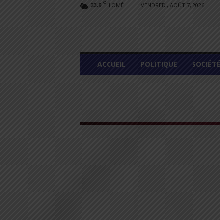
C
LOMÉ
VENDREDI, AOÛT 7, 2026
23.9
L
ACCUEIL
POLITIQUE
SOCIÉT
O
M
E
G
R
A
P
H