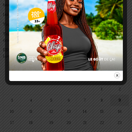
banaliser
Interclubs CAF: ASCK et ASKO face à deux gros morceaux
Togo/ Boissons énergisantes: l’État tire la sonnette d’alarme
Togo/ Rentrée scolaire 2026-2027: consultez la liste officielle des
écoles autorisées
ESSAL 2026 : les admissibles convoqués pour la visite médicale à
Lomé
août 2026
L
M
M
J
V
S
D
1
2
3
4
5
6
7
8
9
10
11
12
13
14
15
16
17
18
19
20
21
22
23