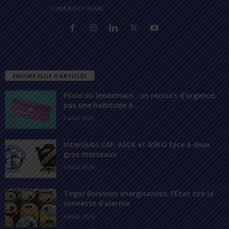
Contactez-nous:
contact@lomegraph.tg
ENCORE PLUS D'ARTICLES
Pilule du lendemain : un recours d’urgence,
pas une habitude à...
7 août 2026
Interclubs CAF: ASCK et ASKO face à deux
gros morceaux
6 août 2026
Togo/ Boissons énergisantes: l’État tire la
sonnette d’alarme
6 août 2026