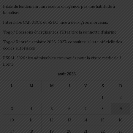
Pilule du lendemain : un recours d’urgence, pas une habitude à
banaliser
Interclubs CAF: ASCK et ASKO face à deux gros morceaux
Togo/ Boissons énergisantes: l’État tire la sonnette d’alarme
Togo/ Rentrée scolaire 2026-2027: consultez la liste officielle des
écoles autorisées
ESSAL 2026 : les admissibles convoqués pour la visite médicale à
Lomé
août 2026
L
M
M
J
V
S
D
1
2
3
4
5
6
7
8
9
10
11
12
13
14
15
16
17
18
19
20
21
22
23