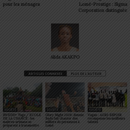
pour les ménages
Lomé-Prestige : Sigma
Corporation distinguée
Alida AKAKPO
ARTICLES CONNEXES
PLUS DE L'AUTEUR
SOCIÉTÉ
SOCIÉTÉ
SOCIÉTÉ
SWEDD+ Togo / ECOLE
Glory Night 2026: Sonnie
Vogan : AGRI-ESPOIR
DE LA CHANCE : les
Badu fait chanter des
récompense les meilleurs
maitres-artisans se
milliers de personnes à
talents
préparent à transmettre
Lomé