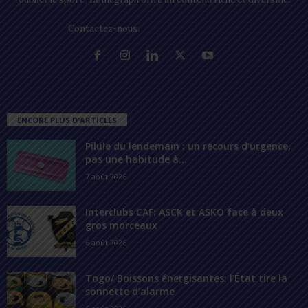
Contactez-nous:
contact@lomegraph.tg
ENCORE PLUS D'ARTICLES
Pilule du lendemain : un recours d’urgence,
pas une habitude à...
7 août 2026
Interclubs CAF: ASCK et ASKO face à deux
gros morceaux
6 août 2026
Togo/ Boissons énergisantes: l’État tire la
sonnette d’alarme