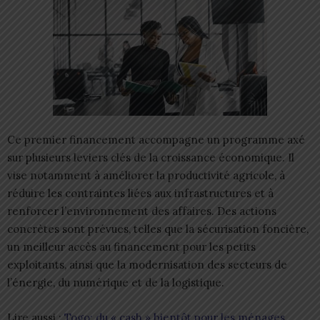
Ce premier financement accompagne un programme axé
sur plusieurs leviers clés de la croissance économique. Il
vise notamment à améliorer la productivité agricole, à
réduire les contraintes liées aux infrastructures et à
renforcer l’environnement des affaires. Des actions
concrètes sont prévues, telles que la sécurisation foncière,
un meilleur accès au financement pour les petits
exploitants, ainsi que la modernisation des secteurs de
l’énergie, du numérique et de la logistique.
Lire aussi :
Togo: du « cash » bientôt pour les ménages