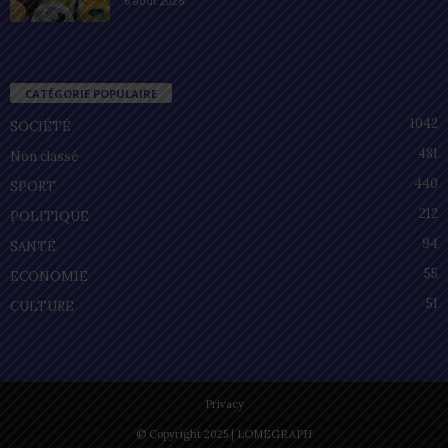
6 août 2026
CATÉGORIE POPULAIRE
1042
SOCIÉTÉ
481
Non classé
440
SPORT
212
POLITIQUE
94
SANTÉ
55
ECONOMIE
51
CULTURE
Privacy
© Copyright 2025 | LOMEGRAPH