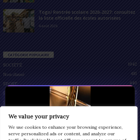
Togo/ Rentrée scolaire 2026-2027: consultez
la liste officielle des écoles autorisées
4 août 2026
CATÉGORIE POPULAIRE
1042
SOCIÉTÉ
481
Non classé
440
SPORT
212
POLITIQUE
93
SANTÉ
55
ECONOMIE
We value your privacy
51
CULTURE
We use cookies to enhance your browsing experience,
serve personalized ads or content, and analyze our