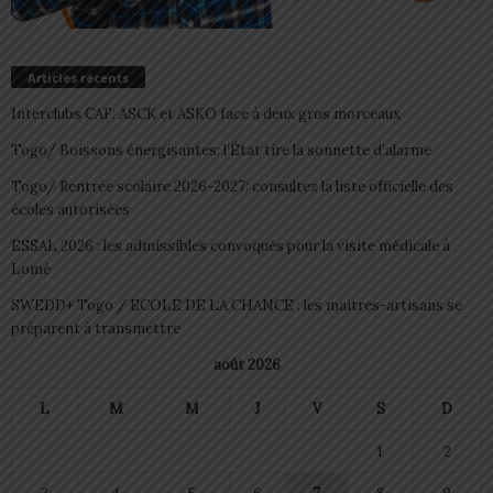
Articles récents
Interclubs CAF: ASCK et ASKO face à deux gros morceaux
Togo/ Boissons énergisantes: l’État tire la sonnette d’alarme
Togo/ Rentrée scolaire 2026-2027: consultez la liste officielle des
écoles autorisées
ESSAL 2026 : les admissibles convoqués pour la visite médicale à
Lomé
SWEDD+ Togo / ECOLE DE LA CHANCE : les maitres-artisans se
préparent à transmettre
août 2026
L
M
M
J
V
S
D
1
2