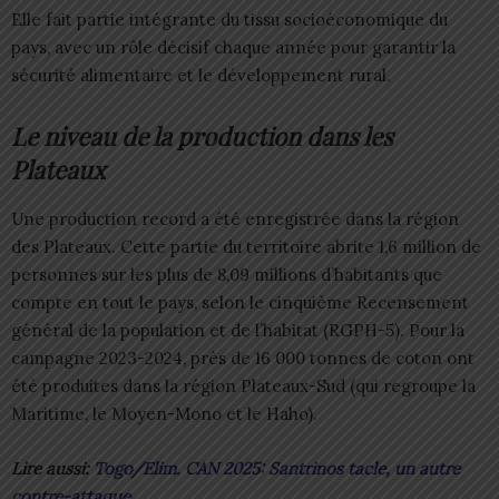
Elle fait partie intégrante du tissu socioéconomique du
pays, avec un rôle décisif chaque année pour garantir la
sécurité alimentaire et le développement rural.
Le niveau de la production dans les
Plateaux
Une production record a été enregistrée dans la région
des Plateaux. Cette partie du territoire abrite 1,6 million de
personnes sur les plus de 8,09 millions d’habitants que
compte en tout le pays, selon le cinquième Recensement
général de la population et de l’habitat (RGPH-5). Pour la
campagne 2023-2024, près de 16 000 tonnes de coton ont
été produites dans la région Plateaux-Sud (qui regroupe la
Maritime, le Moyen-Mono et le Haho).
Lire aussi:
Togo/Elim. CAN 2025: Santrinos tacle, un autre
contre-attaque