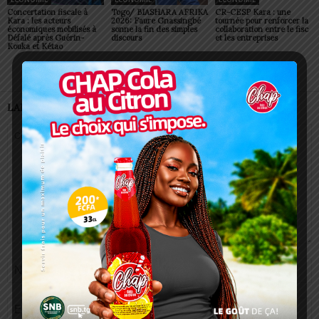
Concertation fiscale à
Togo/ BIASHARA AFRIKA
CR-CESP Kara : une
Kara : les acteurs
2026: Faure Gnassingbé
tournée pour renforcer la
économiques mobilisés à
sonne la fin des simples
collaboration entre le fisc
Défalé après Guérin-
discours
et les entreprises
Kouka et Kétao
LAISSER UN COMMENTAIRE