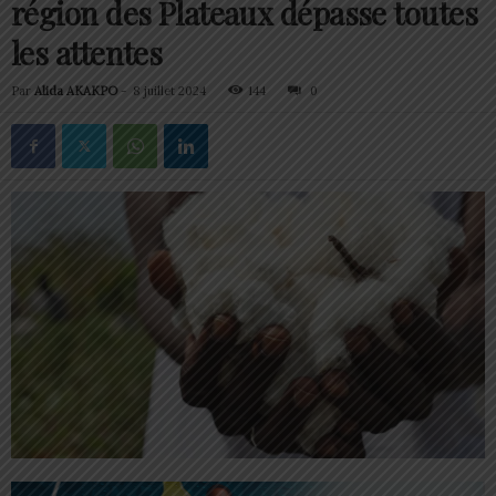
région des Plateaux dépasse toutes
les attentes
Par
Alida AKAKPO
-
8 juillet 2024
144
0