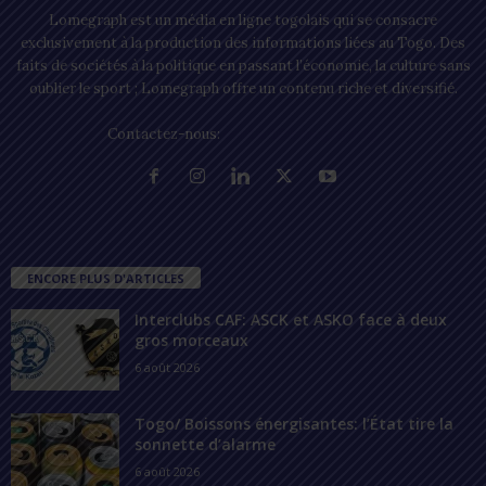
Lomegraph est un média en ligne togolais qui se consacre
exclusivement à la production des informations liées au Togo. Des
faits de sociétés à la politique en passant l’économie, la culture sans
oublier le sport ; Lomegraph offre un contenu riche et diversifié.
Contactez-nous:
contact@lomegraph.tg
ENCORE PLUS D'ARTICLES
Interclubs CAF: ASCK et ASKO face à deux
gros morceaux
6 août 2026
Togo/ Boissons énergisantes: l’État tire la
sonnette d’alarme
6 août 2026