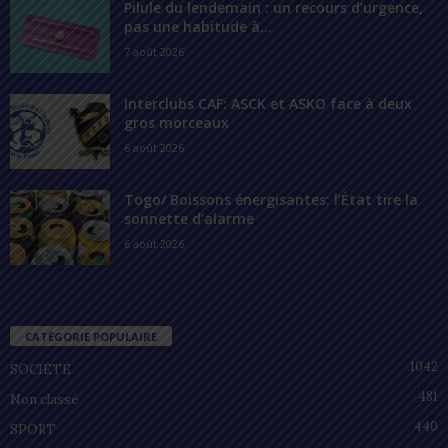
Pilule du lendemain : un recours d’urgence,
pas une habitude à...
7 août 2026
Interclubs CAF: ASCK et ASKO face à deux
gros morceaux
6 août 2026
Togo/ Boissons énergisantes: l’État tire la
sonnette d’alarme
6 août 2026
CATÉGORIE POPULAIRE
1042
SOCIÉTÉ
481
Non classé
440
SPORT