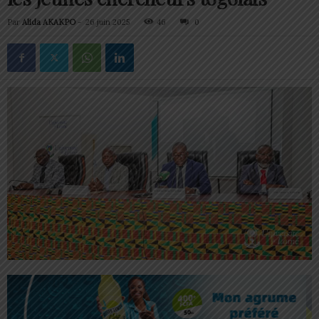
Par
Alida AKAKPO
-
26 juin 2025
46
0