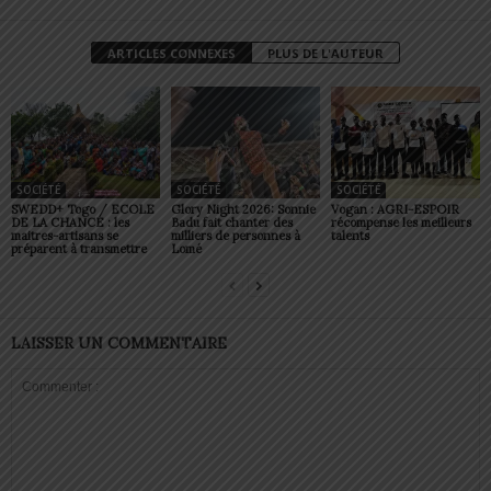
ARTICLES CONNEXES
PLUS DE L'AUTEUR
SOCIÉTÉ
SOCIÉTÉ
SOCIÉTÉ
SWEDD+ Togo / ECOLE
Glory Night 2026: Sonnie
Vogan : AGRI-ESPOIR
DE LA CHANCE : les
Badu fait chanter des
récompense les meilleurs
maitres-artisans se
milliers de personnes à
talents
préparent à transmettre
Lomé
LAISSER UN COMMENTAIRE