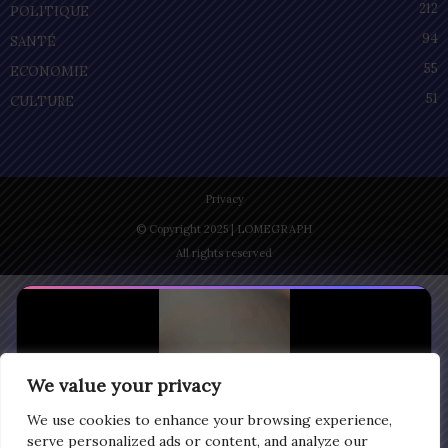
212
POLITIQUE
94
SANTÉ
55
ECONOMIE
51
CULTURE
Privacy
© Copyright 2025 | LOMEGRAPH
All rights reserved
We value your privacy
We use cookies to enhance your browsing experience,
serve personalized ads or content, and analyze our