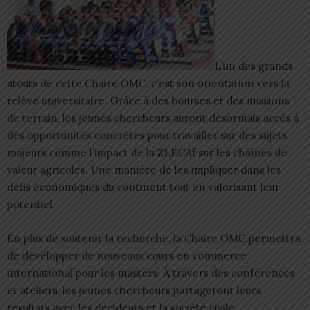
L’un des grands
atouts de cette Chaire OMC, c’est son orientation vers la
relève universitaire. Grâce à des bourses et des missions
de terrain, les jeunes chercheurs auront désormais accès à
des opportunités concrètes pour travailler sur des sujets
majeurs comme l’impact de la ZLECAf sur les chaînes de
valeur agricoles. Une manière de les impliquer dans les
défis économiques du continent tout en valorisant leur
potentiel.
En plus de soutenir la recherche, la Chaire OMC permettra
de développer de nouveaux cours en commerce
international pour les masters. À travers des conférences
et ateliers, les jeunes chercheurs partageront leurs
résultats avec les décideurs et la société civile.