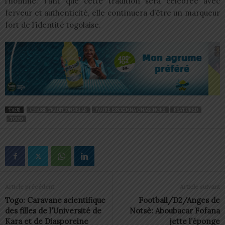
l’homme. Tant que cette tradition sera célébrée avec
ferveur et authenticité, elle continuera d’être un marqueur
fort de l’identité togolaise.
TAGS
CHASSE TRADITIONNELLE
FAURE ESSOZIMNA GNASSINGBE
FEATURED
TOGO
Article précédent
Article suivant
Togo: Caravane scientifique
Football/D2/Anges de
des filles de l’Université de
Notsè: Aboubacar Fofana
Kara et de Diasporeine
jette l’éponge