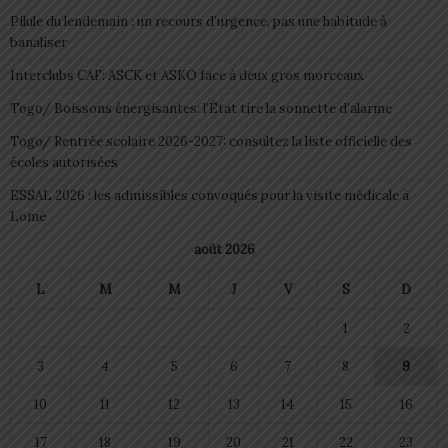
Pilule du lendemain : un recours d’urgence, pas une habitude à
banaliser
Interclubs CAF: ASCK et ASKO face à deux gros morceaux
Togo/ Boissons énergisantes: l’État tire la sonnette d’alarme
Togo/ Rentrée scolaire 2026-2027: consultez la liste officielle des
écoles autorisées
ESSAL 2026 : les admissibles convoqués pour la visite médicale à
Lomé
août 2026
L
M
M
J
V
S
D
1
2
3
4
5
6
7
8
9
10
11
12
13
14
15
16
17
18
19
20
21
22
23