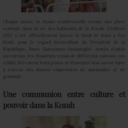
Chaque année, la chasse traditionnelle occupe une place
centrale dans la vie des habitants de la Kozah. L’édition
2025 a été officiellement lancée le lundi 10 mars à Pya
Hodo, sous le regard bienveillant du Président de la
République, Faure Essozimna Gnassingbé. Armés d’outils
ancestraux, les chasseurs, venus de différents cantons, ont
exhibé fièrement leurs prises et démontré leur savoir-faire
à travers des danses empreintes de spiritualité et de
gratitude.
Une communion entre culture et
pouvoir dans la Kozah