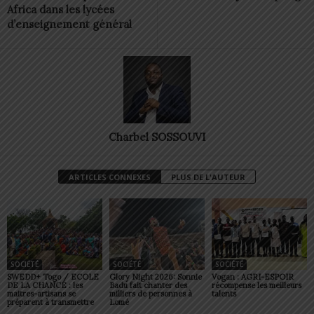
Africa dans les lycées
d’enseignement général
Charbel SOSSOUVI
ARTICLES CONNEXES
PLUS DE L'AUTEUR
SOCIÉTÉ
SOCIÉTÉ
SOCIÉTÉ
SWEDD+ Togo / ECOLE
Glory Night 2026: Sonnie
Vogan : AGRI-ESPOIR
DE LA CHANCE : les
Badu fait chanter des
récompense les meilleurs
maitres-artisans se
milliers de personnes à
talents
préparent à transmettre
Lomé