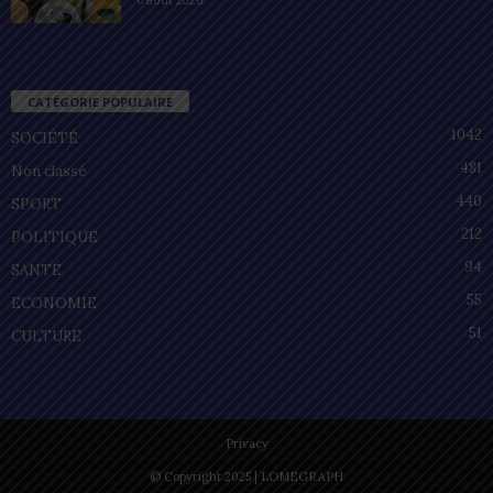
CATÉGORIE POPULAIRE
1042
SOCIÉTÉ
481
Non classé
440
SPORT
212
POLITIQUE
94
SANTÉ
55
ECONOMIE
51
CULTURE
Privacy
© Copyright 2025 | LOMEGRAPH