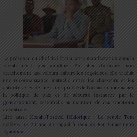
La présence du Chef de l’État à cette manifestation dans la
Kozah n’est pas anodine. En plus d’affirmer son
attachement aux valeurs culturelles togolaises, elle traduit
une reconnaissance mutuelle entre les chasseurs et les
autorités. Ces derniers ont profité de l’occasion pour saluer
la politique de paix et de sécurité instaurée par le
gouvernement
, essentielle au maintien de ces traditions
ancestrales.
Lire aussi:
Kozah/Festival folklorique : Le peuple Tem
célèbre les 20 ans du rappel à Dieu de Feu Gnassingbé
Eyadema