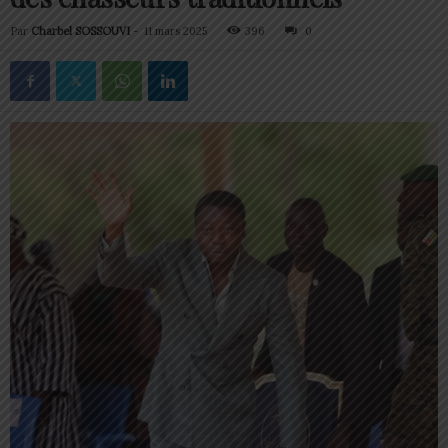
Par
Charbel SOSSOUVI
-
11 mars 2025
396
0