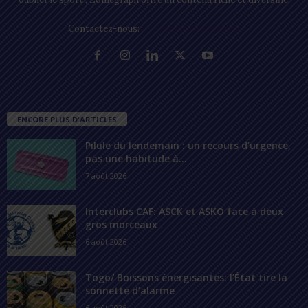
Contactez-nous:
contact@lomegraph.tg
ENCORE PLUS D'ARTICLES
Pilule du lendemain : un recours d’urgence,
pas une habitude à...
7 août 2026
Interclubs CAF: ASCK et ASKO face à deux
gros morceaux
6 août 2026
Togo/ Boissons énergisantes: l’État tire la
sonnette d’alarme
6 août 2026