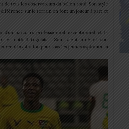
nt de tous les observateurs du ballon rond. Son style
a différence sur le terrain en font un joueur à part et
 d’un parcours professionnel exceptionnel et la
r le football togolais . Son talent inné et son
ource d’inspiration pour tous les jeunes aspirants au