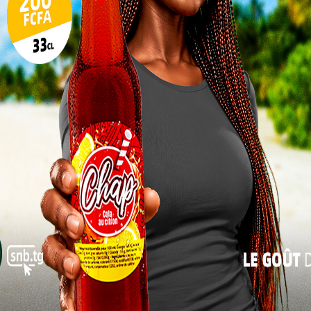
 tête du classement de la deuxième division belge,
oints.
17
24
31
« Juil