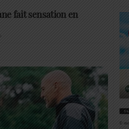
e fait sensation en
0
S’
E-ma