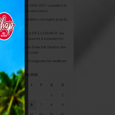
 Rentrée scolaire 2026-2027: consultez la
 officielle des écoles autorisées
 2026 : les admissibles convoqués pour la
e médicale à Lomé
D+ Togo / ECOLE DE LA CHANCE : les
es-artisans se préparent à transmettre
 Night 2026: Sonnie Badu fait chanter des
ers de personnes à Lomé
 : AGRI-ESPOIR récompense les meilleurs
ts
août 2026
M
M
J
V
S
D
1
2
4
5
6
7
8
9
11
12
13
14
15
16