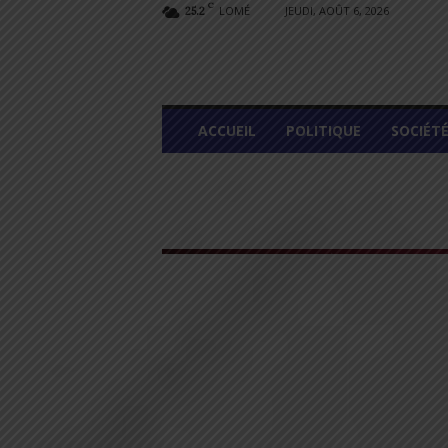
C
LOMÉ
JEUDI, AOÛT 6, 2026
25.2
L
ACCUEIL
POLITIQUE
SOCIÉT
O
M
E
G
R
A
P
H