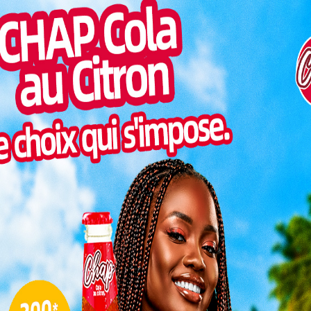
cieux de la Belgique plus précisément au Lommel SK. Il
Togo/
ogolais qui vient de s’adjuger, pour la deuxième fois
liste
 meilleur joueur du mois au sein de son club.
ESSAL
visit
rres de la deuxième division belge en provenance de
en un temps record, s’imposer comme un élément
SWED
maitr
Glory
our Karim Dermane
milli
Vogan
supporters et les critiques élogieuses avec sa
talen
cidivé en septembre, décrochant ainsi le trophée du
L
mpayées: Le ministère des sports s&rsquo;explique
ui est en train d’inscrire son nom dans les annales
3
aperçu. À l’issue de sept journées de compétition, lui
10