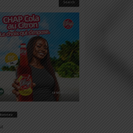
abonnez
il