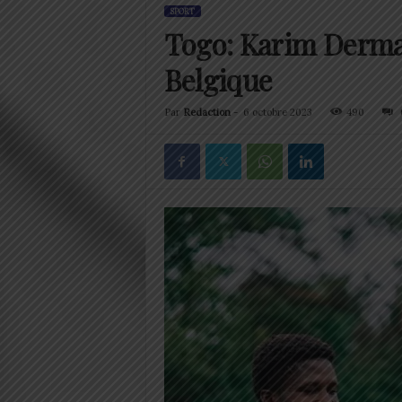
SPORT
Togo: Karim Derman
Belgique
Par
Redaction
-
6 octobre 2023
490