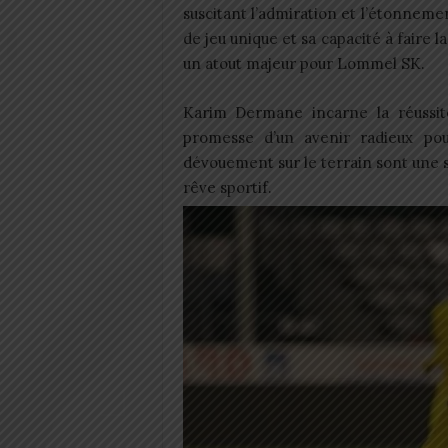
suscitant l’admiration et l’étonneme
de jeu unique et sa capacité à faire l
un atout majeur pour Lommel SK.
Karim Dermane incarne la réussite
promesse d’un avenir radieux pou
dévouement sur le terrain sont une s
rêve sportif.