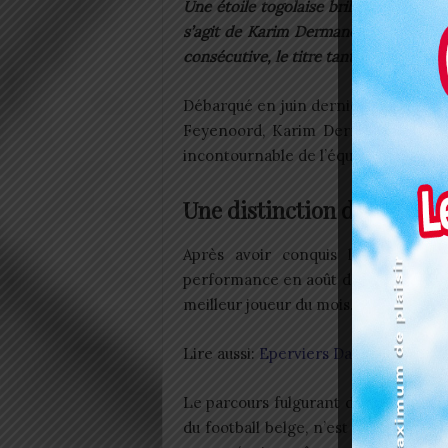
Une étoile togolaise brille dans les 
s’agit de Karim Dermane, le prodige t
consécutive, le titre tant convoité de
Débarqué en juin dernier sur les te
Feyenoord, Karim Dermane a su, 
incontournable de l’équipe.
Une distinction de plus p
Après avoir conquis le cœur des 
performance en août dernier, il a ré
meilleur joueur du mois.
Lire aussi:
Eperviers Dames/Primes i
Le parcours fulgurant de Dermane, q
du football belge, n’est pas passé in