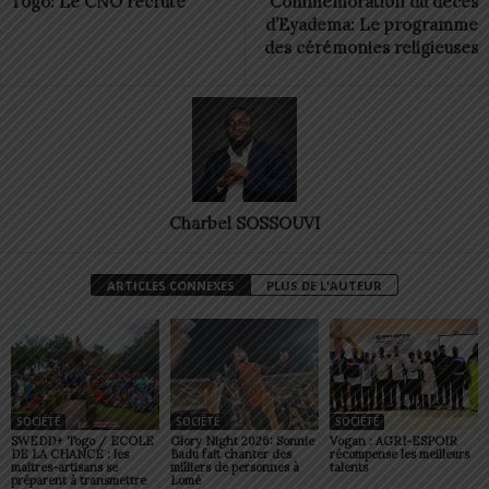
Togo: Le CNO recrute
Commémoration du décès
d’Eyadema: Le programme
des cérémonies religieuses
Charbel SOSSOUVI
ARTICLES CONNEXES
PLUS DE L'AUTEUR
SOCIÉTÉ
SOCIÉTÉ
SOCIÉTÉ
SWEDD+ Togo / ECOLE
Glory Night 2026: Sonnie
Vogan : AGRI-ESPOIR
DE LA CHANCE : les
Badu fait chanter des
récompense les meilleurs
maitres-artisans se
milliers de personnes à
talents
préparent à transmettre
Lomé