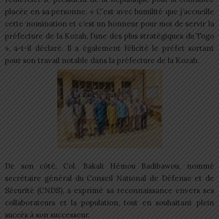
placée en sa personne. « C’est avec humilité que j’accueille
cette nomination et c’est un honneur pour moi de servir la
préfecture de la Kozah, l’une des plus stratégiques du Togo
», a-t-il déclaré. Il a également félicité le préfet sortant
pour son travail notable dans la préfecture de la Kozah.
De son côté, Col. Bakali Hèmou Badibawou, nommé
secrétaire général du Conseil National de Défense et de
Sécurité (CNDS), a exprimé sa reconnaissance envers ses
collaborateurs et la population, tout en souhaitant plein
succès à son successeur.