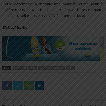
Cette cérémonie a marqué une nouvelle étape pour la
préfecture de la Kozah, avec la promesse d’une continuité
dans le travail en faveur du développement local.
Plaki SIMLIWA
TAGS
FEATURED
KARA
PASSATION DE SERVCES
TOGO
Article précédent
Article suivant