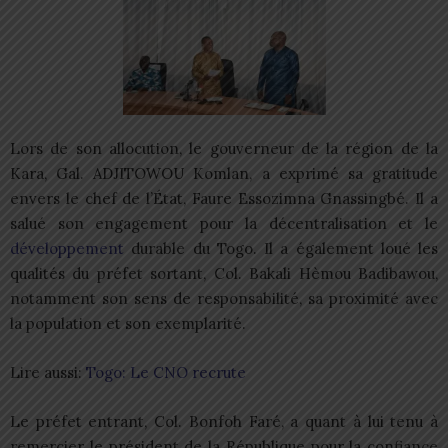
Lors de son allocution, le gouverneur de la région de la
Kara, Gal. ADJITOWOU Komlan, a exprimé sa gratitude
envers le chef de l’État, Faure Essozimna Gnassingbé. Il a
salué son engagement pour la décentralisation et le
développement
durable du Togo. Il a également loué les
qualités du préfet sortant, Col. Bakali Hèmou Badibawou,
notamment son sens de responsabilité, sa proximité avec
la population et son exemplarité.
Lire aussi:
Togo: Le CNO recrute
Le préfet entrant, Col. Bonfoh Faré, a quant à lui tenu à
remercier le président de la République pour la confiance