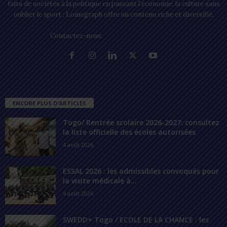
faits de sociétés à la politique en passant l’économie, la culture sans
oublier le sport ; Lomegraph offre un contenu riche et diversifié.
Contactez-nous:
contact@lomegraph.tg
ENCORE PLUS D'ARTICLES
Togo/ Rentrée scolaire 2026-2027: consultez
la liste officielle des écoles autorisées
4 août 2026
ESSAL 2026 : les admissibles convoqués pour
la visite médicale à...
4 août 2026
SWEDD+ Togo / ECOLE DE LA CHANCE : les