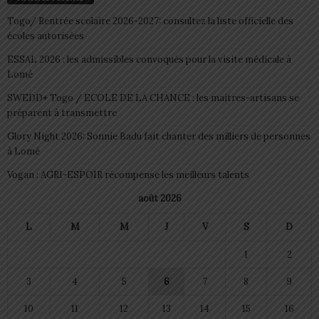
Togo/ Rentrée scolaire 2026-2027: consultez la liste officielle des
écoles autorisées
ESSAL 2026 : les admissibles convoqués pour la visite médicale à
Lomé
SWEDD+ Togo / ECOLE DE LA CHANCE : les maitres-artisans se
préparent à transmettre
Glory Night 2026: Sonnie Badu fait chanter des milliers de personnes
à Lomé
Vogan : AGRI-ESPOIR récompense les meilleurs talents
août 2026
L
M
M
J
V
S
D
1
2
3
4
5
6
7
8
9
10
11
12
13
14
15
16