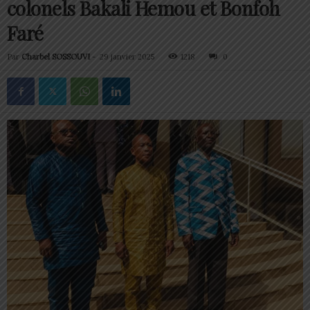
colonels Bakali Hemou et Bonfoh
Faré
Par
Charbel SOSSOUVI
-
29 janvier 2025
1218
0