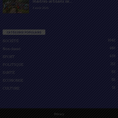
maitres-artisans se...
3 août 2026
CATÉGORIE POPULAIRE
1042
SOCIÉTÉ
480
Non classé
439
SPORT
212
POLITIQUE
93
SANTÉ
55
ECONOMIE
51
CULTURE
Privacy