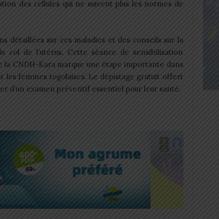
ication des cellules qui ne suivent plus les normes de
 détaillées sur ces maladies et des conseils sur la
 col de l’utérus. Cette séance de sensibilisation
de la CNDH-Kara marque une étape importante dans
nt les femmes togolaises. Le dépistage gratuit offert
er d’un examen préventif essentiel pour leur santé.