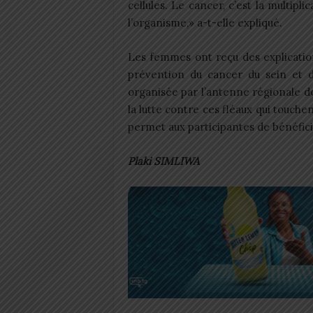
cellules. Le cancer, c’est la multipl
l’organisme,» a-t-elle expliqué.
Les femmes ont reçu des explications
prévention du cancer du sein et du
organisée par l’antenne régionale 
la lutte contre ces fléaux qui touche
permet aux participantes de bénéfici
Plaki SIMLIWA