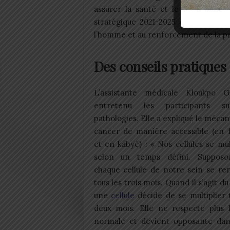
assurer la santé et le bien-être de
stratégique 2021-2025 de la CNDH r
l’homme et au renforcement de la pr
Des conseils pratiques
L’assistante médicale Kloukpo G
entretenu les participants s
pathologies. Elle a expliqué le méca
cancer de manière accessible (en f
et en kabyè) : « Nos cellules se mul
selon un temps défini. Suppos
chaque cellule de notre sein se re
tous les trois mois. Quand il s’agit du
une
cellule
décide de se multiplier 
deux mois. Elle ne respecte plus l
normale et devient opposante dans