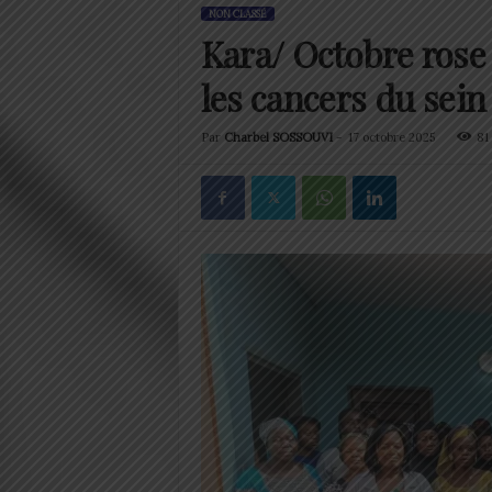
NON CLASSÉ
Kara/ Octobre rose
les cancers du sein 
Par
Charbel SOSSOUVI
-
17 octobre 2025
81