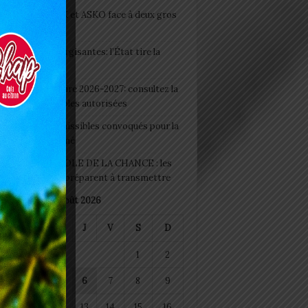
clubs CAF: ASCK et ASKO face à deux gros
eaux
 Boissons énergisantes: l’État tire la
tte d’alarme
 Rentrée scolaire 2026-2027: consultez la
 officielle des écoles autorisées
 2026 : les admissibles convoqués pour la
e médicale à Lomé
D+ Togo / ECOLE DE LA CHANCE : les
es-artisans se préparent à transmettre
août 2026
M
M
J
V
S
D
1
2
4
5
6
7
8
9
11
12
13
14
15
16