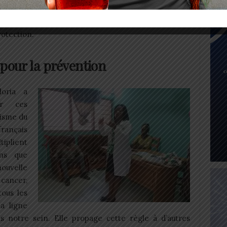
 tous. Cette action s’inscrit dans l’axe 2 du plan
elatif à la promotion d’une culture des droits de
otection.
 pour la prévention
loria a
ur ces
nisme du
rançais
tiplient
ons que
nouvelle
 cancer,
tous les
a ligne
 notre sein. Elle propage cette règle à d’autres