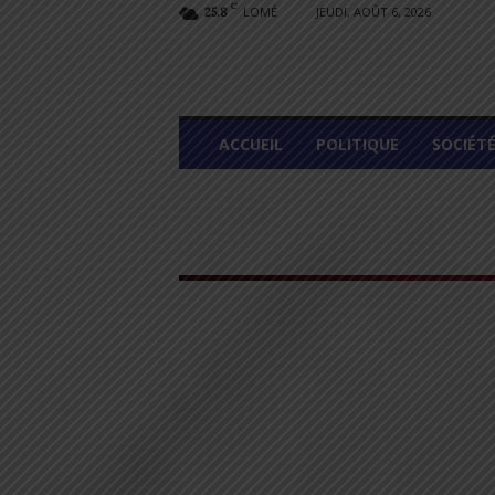
C
LOMÉ
JEUDI, AOÛT 6, 2026
25.8
L
ACCUEIL
POLITIQUE
SOCIÉT
O
M
E
G
R
A
P
H