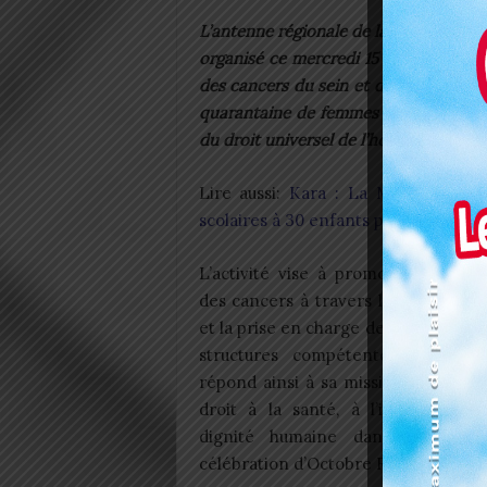
L’antenne régionale de la Commission
organisé ce mercredi 15 octobre 2025 
des cancers du sein et du col de l’uté
quarantaine de femmes autour du thèm
du droit universel de l’homme ».
Lire aussi:
Kara : La MVCP offre d
scolaires à 30 enfants parrainés
L’activité vise à promouvoir la pr
des cancers à travers le dépistage
et la prise en charge des cas positifs
structures compétentes. La CN
répond ainsi à sa mission de promo
droit à la santé, à l’information 
dignité humaine dans le cadre
célébration d’Octobre Rose édition 2