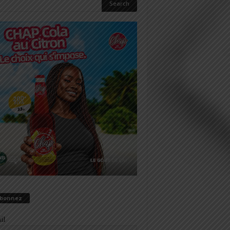
abonnez
il