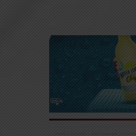
Accueil
Non classé
Kara/ Octobre rose : La CNDH sen