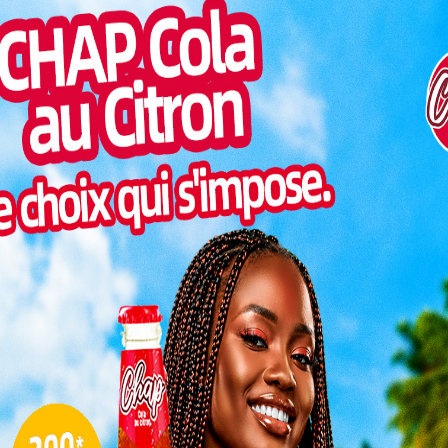
Inter
 Nationale des Droits de l’Homme (CNDH) de la Kara a
morc
une séance de sensibilisation et de dépistage gratuit
Togo/
rus dans ses locaux. Cette initiative a réuni plus d’une
sonne
e « Jouissance du droit à la santé, gage du respect
Togo/
liste
es kits
ESSAL
visit
SWED
évention
maitr
 précoce
 par des
DH-Kara
L
tion du
et à la
 de la
3
025.
10