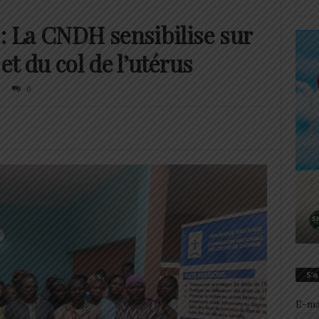
 : La CNDH sensibilise sur
et du col de l’utérus
0
S’
E-ma