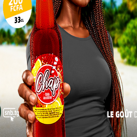
pour les femmes à Kara
17
24
Les cancers du sein et du col de l’utérus
31
constituent les deux principales causes de
mortalité par cancer chez les femmes dans
« Juil
le monde. Au Togo, les chiffres alarmants du
registre hospitalier du CHU Sylvanus
Olympio et les estimations de l’OMS
révèlent l’ampleur du problème. L’incidence
annuelle du cancer du sein atteint 500 à 600
cas avec 300 à 400 décès chaque année. Le
cancer du col de l’utérus enregistre environ
els.
nues ou détectées à un stade précoce grâce aux
 dépistage. L’antenne régionale de la CNDH-Kara se
à l’Objectif de Développement Durable 3 qui vise à